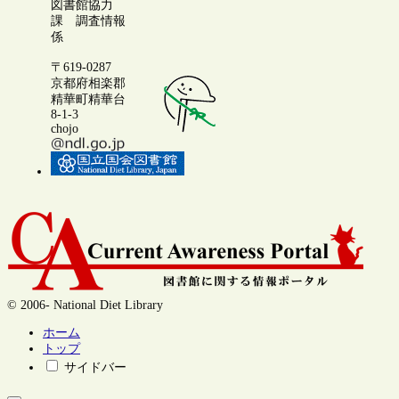
図書館協力
課 調査情報
係
〒619-0287
京都府相楽郡
精華町精華台
8-1-3
chojo
© 2006- National Diet Library
ホーム
トップ
サイドバー