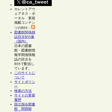
カレントアウ
ェアネス・ポ
ータル 新規
掲載コンテン
ツのRSS：
図書館関係雑
誌目次RSS集
（国内）
日本の図書
館・図書館情
報学関係情報
誌の目次を
RSSで配信し
ています。
このサイトに
ついて
サイトポリシ
ー
検索の方法
サイトの更新
履歴
国立国会図書
館 関西館