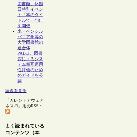
図書館、休館
日特別イベン
ト「本のタイ
トルで一句!」
を開催
米・ペンシル
バニア州等の
大学図書館の
連合体
PALCI、図書
館によるシス
テム相互運用
性評価のため
のガイドを公
開
続きを見る
「カレントアウェア
ネス-R」用のRSS：
よく読まれている
コンテンツ（本