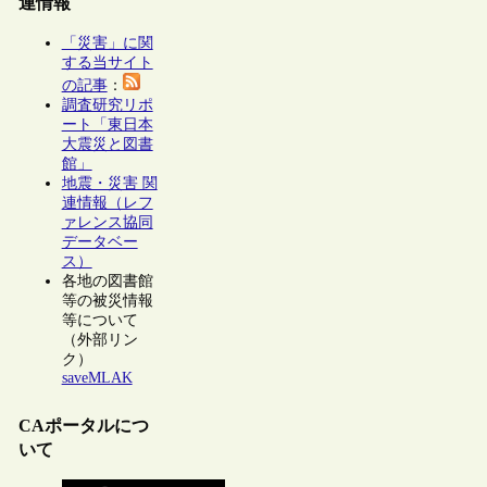
連情報
「災害」に関
する当サイト
の記事
：
調査研究リポ
ート「東日本
大震災と図書
館」
地震・災害 関
連情報（レフ
ァレンス協同
データベー
ス）
各地の図書館
等の被災情報
等について
（外部リン
ク）
saveMLAK
CAポータルにつ
いて