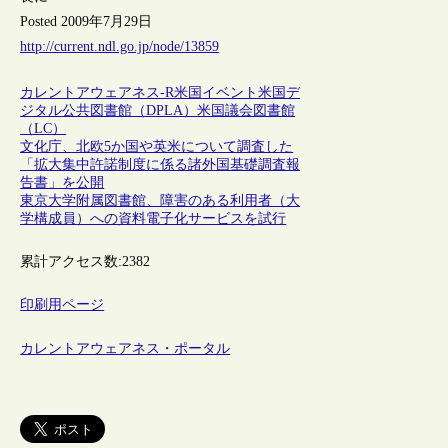
Posted 2009年7月29日
http://current.ndl.go.jp/node/13859
カレントアウェアネス-R
米国
イベント
米国デ
ジタル公共図書館（DPLA）
米国議会図書館
（LC）
文化庁、北欧5か国や英米について調査した
「拡大集中許諾制度に係る諸外国基礎調査報
告書」を公開
東京大学附属図書館、障害のある利用者（大
学構成員）への資料電子化サービスを試行
累計アクセス数:
2382
印刷用ページ
カレントアウェアネス・ポータル