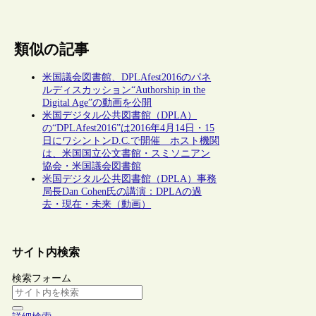
類似の記事
米国議会図書館、DPLAfest2016のパネ
ルディスカッション“Authorship in the
Digital Age”の動画を公開
米国デジタル公共図書館（DPLA）
の“DPLAfest2016”は2016年4月14日・15
日にワシントンD.C.で開催 ホスト機関
は、米国国立公文書館・スミソニアン
協会・米国議会図書館
米国デジタル公共図書館（DPLA）事務
局長Dan Cohen氏の講演：DPLAの過
去・現在・未来（動画）
サイト内検索
検索フォーム