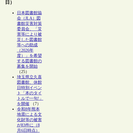
日）
日本図書館協
会（JLA）図
書館災害対策
委員会、「災
害等により被
災した図書館
等への助成
（2026年
度）」を希望
する図書館の
募集を開始
（25）
埼玉県立久喜
図書館、休館
日特別イベン
ト「本のタイ
トルで一句!」
を開催
（7）
令和8年熊本
地震による文
化財等の被害
が83件に（8
月6日時点）