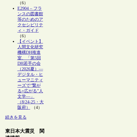
（6）
E2904 – フラ
ンスの図書館
等のためのア
クセシビリテ
ィ・ガイド
（6）
【イベント】
人間文化研究
機構DH推進
室、「第5回
DH若手の会
（2026夏）―
デジタル・ヒ
ューマニティ
ーズで“繋が
る×広がる”人
文学―」
（8/24-25・大
阪府）
（4）
続きを見る
東日本大震災 関