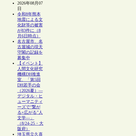
2026年08月07
日
令和8年熊本
地震による文
化財等の被害
が83件に（8
月6日時点）
名古屋市、名
古屋城の現天
守閣の記録を
募集中
【イベント】
人間文化研究
機構DH推進
室、「第5回
DH若手の会
（2026夏）―
デジタル・ヒ
ューマニティ
ーズで“繋が
る×広がる”人
文学―」
（8/24-25・大
阪府）
埼玉県立久喜