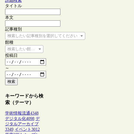
詳細検索
タイトル
本文
記事種別
検索したい記事種別を選択してください
館種
検索したい館種を選択してください
投稿日
～
検索
キーワードから検
索（テーマ）
学術情報流通
4348
デジタル化
4098
デ
ジタルアーカイブ
3349
イベント
3012