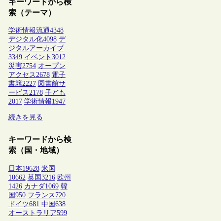
キーワードから検
索（テーマ）
学術情報流通
4348
デジタル化
4098
デ
ジタルアーカイブ
3349
イベント
3012
災害
2754
オープン
アクセス
2678
電子
書籍
2227
図書館サ
ービス
2178
子ども
2017
学術情報
1947
続きを見る
キーワードから検
索（国・地域）
日本
19628
米国
10662
英国
3216
欧州
1426
カナダ
1069
韓
国
950
フランス
720
ドイツ
681
中国
638
オーストラリア
599