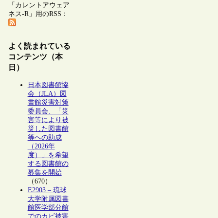
「カレントアウェア
ネス-R」用のRSS：
よく読まれている
コンテンツ（本
日）
日本図書館協
会（JLA）図
書館災害対策
委員会、「災
害等により被
災した図書館
等への助成
（2026年
度）」を希望
する図書館の
募集を開始
（670）
E2903 – 琉球
大学附属図書
館医学部分館
でのカビ被害