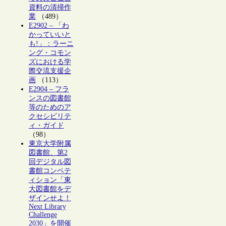
資料の清掃作
業
（489）
E2902 – 「わ
かっていいと
も!」：ラーニ
ング・コモン
ズにおける学
際交流支援企
画
（113）
E2904 – フラ
ンスの図書館
等のためのア
クセシビリテ
ィ・ガイド
（98）
東京大学附属
図書館、第2
回デジタル図
書館コンペテ
ィション「東
大図書館をデ
ザインせよ！
Next Library
Challenge
2030」を開催