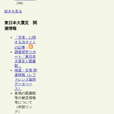
（94）
続きを見る
東日本大震災 関
連情報
「災害」に関
する当サイト
の記事
：
調査研究リポ
ート「東日本
大震災と図書
館」
地震・災害 関
連情報（レフ
ァレンス協同
データベー
ス）
各地の図書館
等の被災情報
等について
（外部リン
ク）