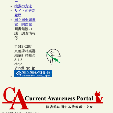
ー
検索の方法
サイトの更新
履歴
国立国会図書
館 関西館
図書館協力
課 調査情報
係
〒619-0287
京都府相楽郡
精華町精華台
8-1-3
chojo