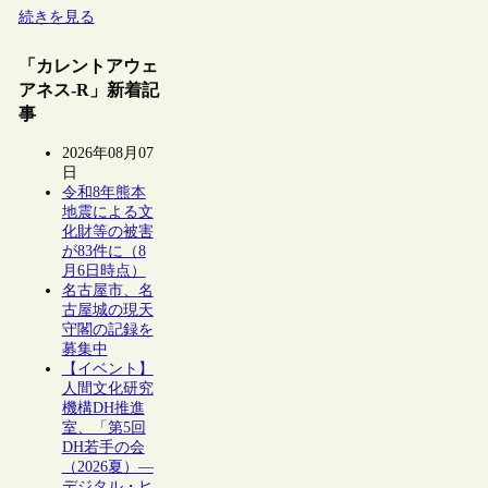
続きを見る
「カレントアウェ
アネス-R」新着記
事
2026年08月07
日
令和8年熊本
地震による文
化財等の被害
が83件に（8
月6日時点）
名古屋市、名
古屋城の現天
守閣の記録を
募集中
【イベント】
人間文化研究
機構DH推進
室、「第5回
DH若手の会
（2026夏）―
デジタル・ヒ