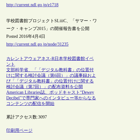
http://current.ndl.go.jp/e1718
学校図書館プロジェクトSLiiiC、「サマー・ワ
ーク・キャンプ2015」の開催報告書を公開
Posted 2016年4月4日
http://current.ndl.go.jp/node/31235
カレントアウェアネス-R
日本
学校図書館
イベ
ント
文部科学省、「「デジタル教科書」の位置付
けに関する検討会議（第6回）」の議事録およ
び「「デジタル教科書」の位置付けに関する
検討会議（第7回）」の配布資料を公開
American Libraries誌、ポッドキャスト“Dewey
Decibel”で専門家へのインタビュー等からなる
コンテンツの配信を開始
累計アクセス数:
3097
印刷用ページ