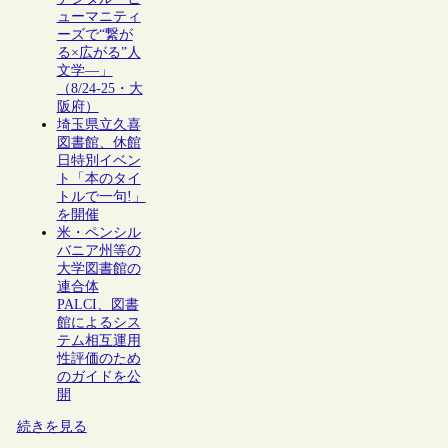
ューマニティ
ーズで“繋が
る×広がる”人
文学―」
（8/24-25・大
阪府）
埼玉県立久喜
図書館、休館
日特別イベン
ト「本のタイ
トルで一句!」
を開催
米・ペンシル
バニア州等の
大学図書館の
連合体
PALCI、図書
館によるシス
テム相互運用
性評価のため
のガイドを公
開
続きを見る