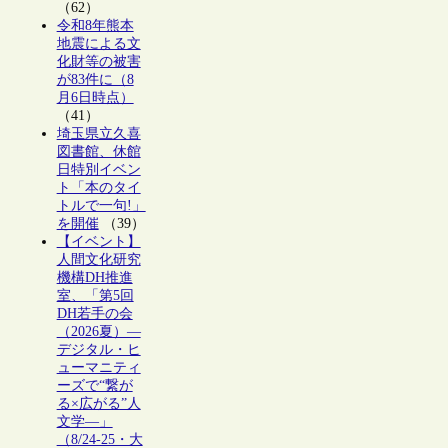
（62）
令和8年熊本
地震による文
化財等の被害
が83件に（8
月6日時点）
（41）
埼玉県立久喜
図書館、休館
日特別イベン
ト「本のタイ
トルで一句!」
を開催
（39）
【イベント】
人間文化研究
機構DH推進
室、「第5回
DH若手の会
（2026夏）―
デジタル・ヒ
ューマニティ
ーズで“繋が
る×広がる”人
文学―」
（8/24-25・大