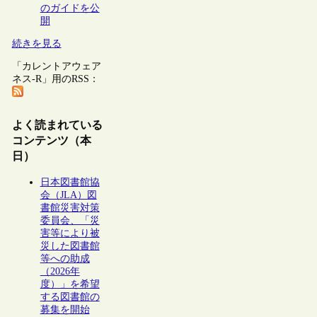
のガイドを公
開
続きを見る
「カレントアウェア
ネス-R」用のRSS：
よく読まれている
コンテンツ（本
日）
日本図書館協
会（JLA）図
書館災害対策
委員会、「災
害等により被
災した図書館
等への助成
（2026年
度）」を希望
する図書館の
募集を開始