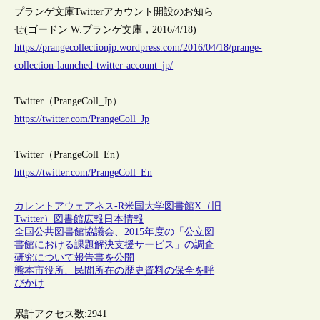
プランゲ文庫Twitterアカウント開設のお知ら
せ(ゴードン W.プランゲ文庫，2016/4/18)
https://prangecollectionjp.wordpress.com/2016/04/18/prange-
collection-launched-twitter-account_jp/
Twitter（PrangeColl_Jp）
https://twitter.com/PrangeColl_Jp
Twitter（PrangeColl_En）
https://twitter.com/PrangeColl_En
カレントアウェアネス-R
米国
大学図書館
X（旧
Twitter）
図書館広報
日本情報
全国公共図書館協議会、2015年度の「公立図
書館における課題解決支援サービス」の調査
研究について報告書を公開
熊本市役所、民間所在の歴史資料の保全を呼
びかけ
累計アクセス数:
2941