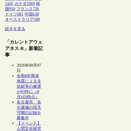
1426
カナダ
1069
韓
国
950
フランス
720
ドイツ
681
中国
638
オーストラリア
599
続きを見る
「カレントアウェ
アネス-R」新着記
事
2026年08月07
日
令和8年熊本
地震による文
化財等の被害
が83件に（8
月6日時点）
名古屋市、名
古屋城の現天
守閣の記録を
募集中
【イベント】
人間文化研究