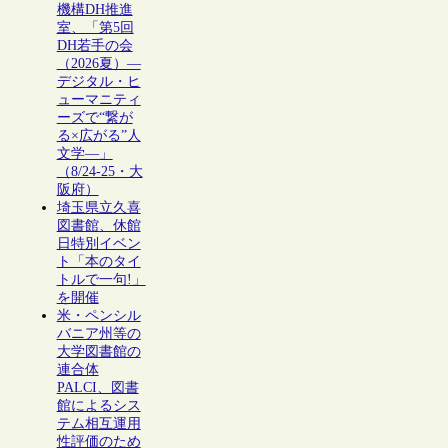
機構DH推進
室、「第5回
DH若手の会
（2026夏）―
デジタル・ヒ
ューマニティ
ーズで“繋が
る×広がる”人
文学―」
（8/24-25・大
阪府）
埼玉県立久喜
図書館、休館
日特別イベン
ト「本のタイ
トルで一句!」
を開催
米・ペンシル
バニア州等の
大学図書館の
連合体
PALCI、図書
館によるシス
テム相互運用
性評価のため