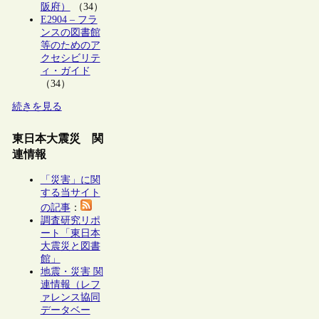
阪府）
（34）
E2904 – フラ
ンスの図書館
等のためのア
クセシビリテ
ィ・ガイド
（34）
続きを見る
東日本大震災 関
連情報
「災害」に関
する当サイト
の記事
：
調査研究リポ
ート「東日本
大震災と図書
館」
地震・災害 関
連情報（レフ
ァレンス協同
データベー