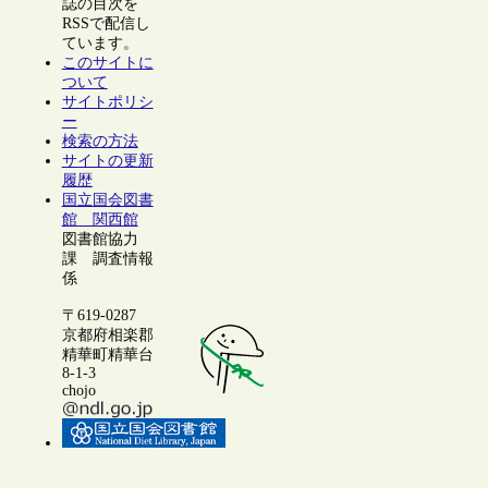
誌の目次を
RSSで配信し
ています。
このサイトに
ついて
サイトポリシ
ー
検索の方法
サイトの更新
履歴
国立国会図書
館 関西館
図書館協力
課 調査情報
係
〒619-0287
京都府相楽郡
精華町精華台
8-1-3
chojo