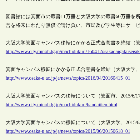
図書館には箕面市の蔵書11万冊と大阪大学の蔵書60万冊
営を将来にわたり無償で請け負い、市民及び学生等にサー
大阪大学箕面キャンパス移転にかかる正式合意書を締結（箕面市、
http://www.city.minoh.lg.jp/machidukuri/160412osakadaigakuseisik
箕面キャンパス移転にかかる正式合意書を締結（大阪大学、2016
http://www.osaka-u.ac.jp/ja/news/topics/2016/04/20160415_01
大阪大学箕面キャンパスの移転について（箕面市、2015/6/1
http://www.city.minoh.lg.jp/machidukuri/handaiiten.html
大阪大学箕面キャンパスの移転について（大阪大学、2015/6/
http://www.osaka-u.ac.jp/ja/news/topics/2015/06/20150618_01