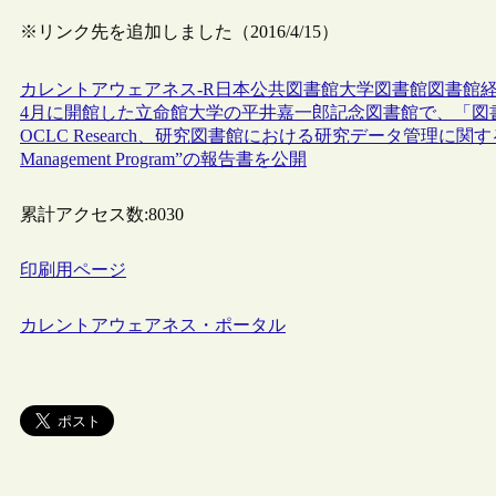
※リンク先を追加しました（2016/4/15）
カレントアウェアネス-R
日本
公共図書館
大学図書館
図書館
4月に開館した立命館大学の平井嘉一郎記念図書館で、「図書館
OCLC Research、研究図書館における研究データ管理に関する“Building Bloc
Management Program”の報告書を公開
累計アクセス数:
8030
印刷用ページ
カレントアウェアネス・ポータル