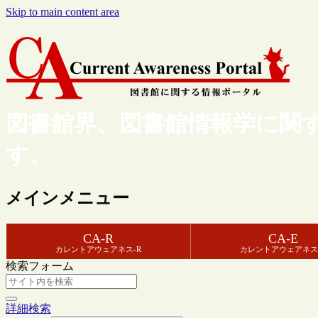
Skip to main content area
図書館界、図書館情報学に関
す。
メインメニュー
CA-R
CA-E
カレントアウェアネス-R
カレントアウェアネス
検索フォーム
詳細検索