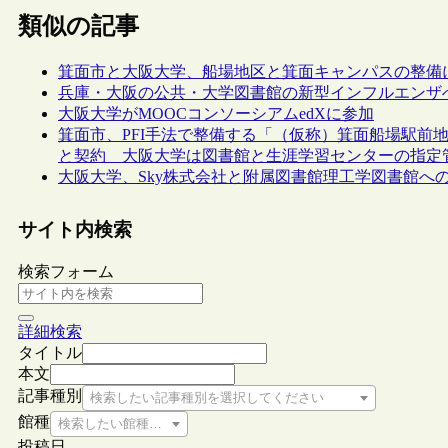
類似の記事
箕面市と大阪大学、船場地区と箕面キャンパスの整備
兵庫・大阪の公共・大学図書館の新型インフルエンザ
大阪大学がMOOCコンソーシアムedXに参加
箕面市、PFI手法で整備する「（仮称）箕面船場駅前
と契約 大阪大学は図書館と生涯学習センターの指定
大阪大学、Sky株式会社と附属図書館理工学図書館へ
サイト内検索
検索フォーム
詳細検索
タイトル
本文
記事種別
検索したい記事種別を選択してください
館種
検索したい館種を選択してください
投稿日