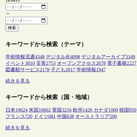
～
検索
キーワードから検索（テーマ）
学術情報流通
4348
デジタル化
4098
デジタルアーカイブ
3349
イベント
3010
災害
2753
オープンアクセス
2678
電子書籍
2227
図書館サービス
2178
子ども
2017
学術情報
1947
続きを見る
キーワードから検索（国・地域）
日本
19624
米国
10662
英国
3216
欧州
1426
カナダ
1069
韓国
950
フランス
720
ドイツ
681
中国
638
オーストラリア
599
続きを見る