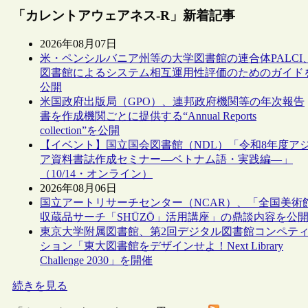
「カレントアウェアネス-R」新着記事
2026年08月07日
米・ペンシルバニア州等の大学図書館の連合体PALCI
図書館によるシステム相互運用性評価のためのガイド
公開
米国政府出版局（GPO）、連邦政府機関等の年次報告
書を作成機関ごとに提供する“Annual Reports
collection”を公開
【イベント】国立国会図書館（NDL）「令和8年度ア
ア資料書誌作成セミナー―ベトナム語・実践編―」
（10/14・オンライン）
2026年08月06日
国立アートリサーチセンター（NCAR）、「全国美術
収蔵品サーチ「SHŪZŌ」活用講座」の鼎談内容を公
東京大学附属図書館、第2回デジタル図書館コンペテ
ション「東大図書館をデザインせよ！Next Library
Challenge 2030」を開催
続きを見る