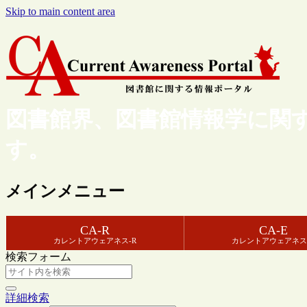
Skip to main content area
図書館界、図書館情報学に関
す。
メインメニュー
CA-R
CA-E
カレントアウェアネス-R
カレントアウェアネス
検索フォーム
詳細検索