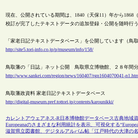
現在、公開されている期間は、1840（天保11）年から1868
校訂が完了したテキストデータの追加登録・公開を随時行
「家老日記テキストデータベース」を公開しています（鳥取県立博
http://site5.tori-info.co.jp/p/museum/info/158/
鳥取藩の「日誌」ネット公開 鳥取県立博物館、２８年間分ＤＢ
http://www.sankei.com/region/news/160407/rgn1604070041-n1.htm
鳥取藩政資料 家老日記テキストデータベース
http://digital-museum.pref.tottori.jp/contents/karounikki/
カレントアウェアネス-R
日本
博物館
データベース
古典
地域
Europeanaのさまざまな利用統計を表示、可視化する“Europeana St
滋賀県立図書館、デジタルアルバム帖「江戸時代の大津の