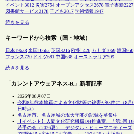
イベント
3012
災害
2754
オープンアクセス
2678
電子書籍
2227
図書館サービス
2178
子ども
2017
学術情報
1947
続きを見る
キーワードから検索（国・地域）
日本
19628
米国
10662
英国
3216
欧州
1426
カナダ
1069
韓国
950
フランス
720
ドイツ
681
中国
638
オーストラリア
599
続きを見る
「カレントアウェアネス-R」新着記事
2026年08月07日
令和8年熊本地震による文化財等の被害が83件に（8月
日時点）
名古屋市、名古屋城の現天守閣の記録を募集中
【イベント】人間文化研究機構DH推進室、「第5回 D
若手の会（2026夏）―デジタル・ヒューマニティーズ
で“繋がる×広がる”人文学―」（8/24-25・大阪府）