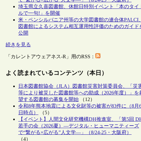
埼玉県立久喜図書館、休館日特別イベント「本のタイ
ルで一句!」を開催
米・ペンシルバニア州等の大学図書館の連合体PALCI
図書館によるシステム相互運用性評価のためのガイド
公開
続きを見る
「カレントアウェアネス-R」用のRSS：
よく読まれているコンテンツ（本日）
日本図書館協会（JLA）図書館災害対策委員会、「災
等により被災した図書館等への助成（2026年度）」を
望する図書館の募集を開始
（12）
令和8年熊本地震による文化財等の被害が83件に（8月
日時点）
（5）
【イベント】人間文化研究機構DH推進室、「第5回 D
若手の会（2026夏）―デジタル・ヒューマニティーズ
で“繋がる×広がる”人文学―」（8/24-25・大阪府）
（4）