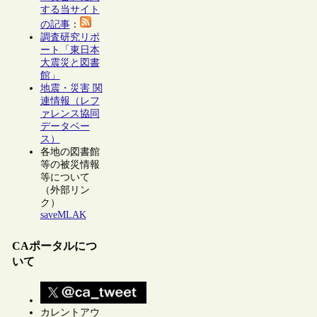
する当サイト
の記事
：
調査研究リポ
ート「東日本
大震災と図書
館」
地震・災害 関
連情報（レフ
ァレンス協同
データベー
ス）
各地の図書館
等の被災情報
等について
（外部リン
ク）
saveMLAK
CAポータルにつ
いて
カレントアウ