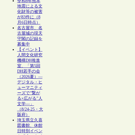
令和8年熊本
地震による文
化財等の被害
が83件に（8
月6日時点）
名古屋市、名
古屋城の現天
守閣の記録を
募集中
【イベント】
人間文化研究
機構DH推進
室、「第5回
DH若手の会
（2026夏）―
デジタル・ヒ
ューマニティ
ーズで“繋が
る×広がる”人
文学―」
（8/24-25・大
阪府）
埼玉県立久喜
図書館、休館
日特別イベン