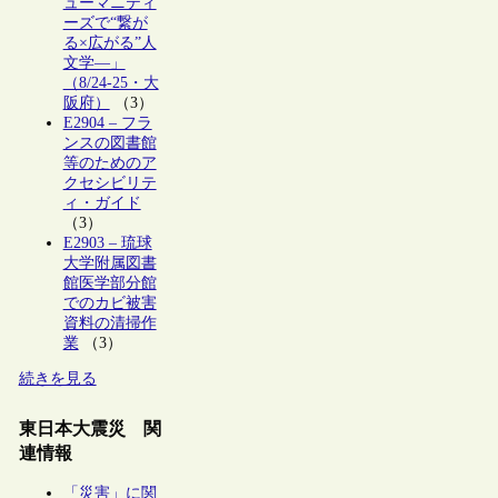
ューマニティ
ーズで“繋が
る×広がる”人
文学―」
（8/24-25・大
阪府）
（3）
E2904 – フラ
ンスの図書館
等のためのア
クセシビリテ
ィ・ガイド
（3）
E2903 – 琉球
大学附属図書
館医学部分館
でのカビ被害
資料の清掃作
業
（3）
続きを見る
東日本大震災 関
連情報
「災害」に関