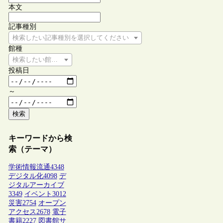
本文
記事種別
検索したい記事種別を選択してください
館種
検索したい館種を選択してください
投稿日
～
検索
キーワードから検
索（テーマ）
学術情報流通
4348
デジタル化
4098
デ
ジタルアーカイブ
3349
イベント
3012
災害
2754
オープン
アクセス
2678
電子
書籍
2227
図書館サ