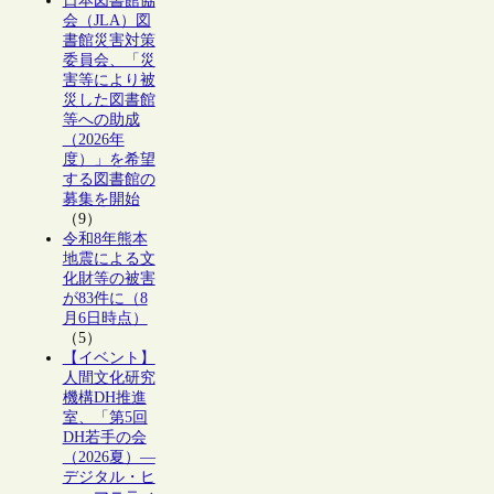
日本図書館協
会（JLA）図
書館災害対策
委員会、「災
害等により被
災した図書館
等への助成
（2026年
度）」を希望
する図書館の
募集を開始
（9）
令和8年熊本
地震による文
化財等の被害
が83件に（8
月6日時点）
（5）
【イベント】
人間文化研究
機構DH推進
室、「第5回
DH若手の会
（2026夏）―
デジタル・ヒ