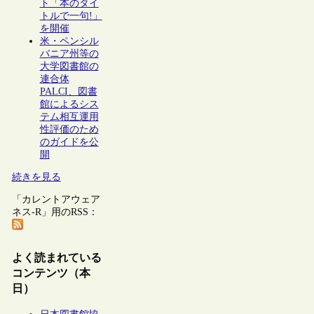
ト「本のタイ
トルで一句!」
を開催
米・ペンシル
バニア州等の
大学図書館の
連合体
PALCI、図書
館によるシス
テム相互運用
性評価のため
のガイドを公
開
続きを見る
「カレントアウェア
ネス-R」用のRSS：
よく読まれている
コンテンツ（本
日）