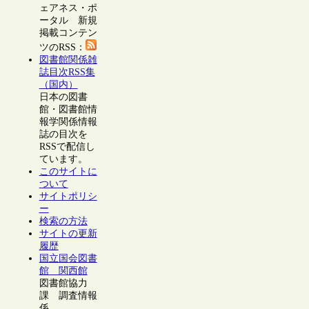
ェアネス・ポ
ータル 新規
掲載コンテン
ツのRSS：
図書館関係雑
誌目次RSS集
（国内）
日本の図書
館・図書館情
報学関係情報
誌の目次を
RSSで配信し
ています。
このサイトに
ついて
サイトポリシ
ー
検索の方法
サイトの更新
履歴
国立国会図書
館 関西館
図書館協力
課 調査情報
係