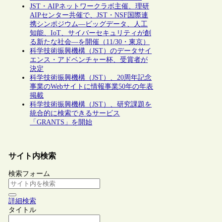
JST・AIPネットワークラボ主催、理研
AIPセンター共催で、JST・NSF国際連
携シンポジウム―ビッグデータ、人工
知能、IoT、サイバーセキュリティが創
る新たな社会―を開催（11/30・東京）
科学技術振興機構（JST）のデータサイ
エンス・アドベンチャー杯、受賞者が
決定
科学技術振興機構（JST）、20周年記念
事業のWebサイトに情報事業50年の年表
掲載
科学技術振興機構（JST）、研究課題を
統合的に検索できるサービス
「GRANTS」を開始
サイト内検索
検索フォーム
詳細検索
タイトル