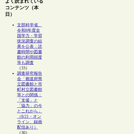
よく読まれている
コンテンツ（本
日）
文部科学省、
令和8年度全
国学力・学習
状況調査の結
果を公表：読
書時間や図書
館の利用頻度
等も調査
（33）
調査研究報告
会「都道府県
立図書館と市
町村立図書館
等との関係：
「支援」と
「協力」の今
とこれから」
（8/21・オン
ライン、録画
配信あり）
（30）