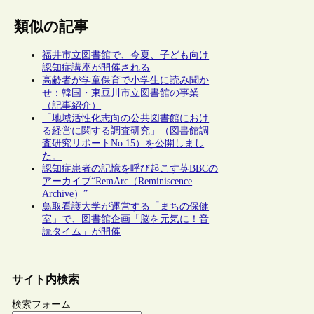
類似の記事
福井市立図書館で、今夏、子ども向け
認知症講座が開催される
高齢者が学童保育で小学生に読み聞か
せ：韓国・東豆川市立図書館の事業
（記事紹介）
「地域活性化志向の公共図書館におけ
る経営に関する調査研究」（図書館調
査研究リポートNo.15）を公開しまし
た。
認知症患者の記憶を呼び起こす英BBCの
アーカイブ“RemArc（Reminiscence
Archive）”
鳥取看護大学が運営する「まちの保健
室」で、図書館企画「脳を元気に！音
読タイム」が開催
サイト内検索
検索フォーム