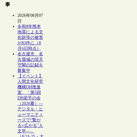
事
2026年08月07
日
令和8年熊本
地震による文
化財等の被害
が83件に（8
月6日時点）
名古屋市、名
古屋城の現天
守閣の記録を
募集中
【イベント】
人間文化研究
機構DH推進
室、「第5回
DH若手の会
（2026夏）―
デジタル・ヒ
ューマニティ
ーズで“繋が
る×広がる”人
文学―」
（8/24-25・大