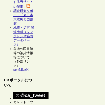
する当サイト
の記事
：
調査研究リポ
ート「東日本
大震災と図書
館」
地震・災害 関
連情報（レフ
ァレンス協同
データベー
ス）
各地の図書館
等の被災情報
等について
（外部リン
ク）
saveMLAK
CAポータルにつ
いて
カレントアウ