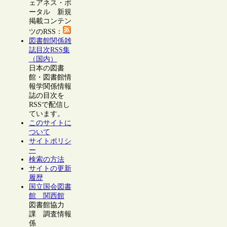
ェアネス・ポ
ータル 新規
掲載コンテン
ツのRSS：
図書館関係雑
誌目次RSS集
（国内）
日本の図書
館・図書館情
報学関係情報
誌の目次を
RSSで配信し
ています。
このサイトに
ついて
サイトポリシ
ー
検索の方法
サイトの更新
履歴
国立国会図書
館 関西館
図書館協力
課 調査情報
係