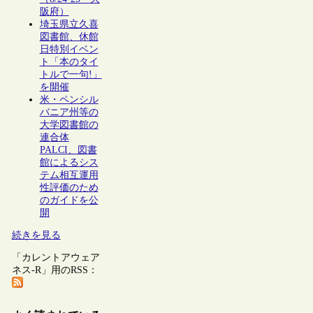
阪府）
埼玉県立久喜
図書館、休館
日特別イベン
ト「本のタイ
トルで一句!」
を開催
米・ペンシル
バニア州等の
大学図書館の
連合体
PALCI、図書
館によるシス
テム相互運用
性評価のため
のガイドを公
開
続きを見る
「カレントアウェア
ネス-R」用のRSS：