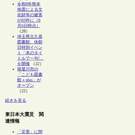
令和8年熊本
地震による文
化財等の被害
が83件に（8
月6日時点）
（28）
埼玉県立久喜
図書館、休館
日特別イベン
ト「本のタイ
トルで一句!」
を開催
（22）
寝屋川市の
「こども図書
館＋plus」が
オープン
（22）
続きを見る
東日本大震災 関
連情報
「災害」に関