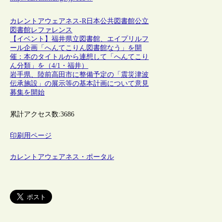
カレントアウェアネス-R
日本
公共図書館
公立
図書館
レファレンス
【イベント】福井県立図書館、エイプリルフ
ール企画「へんてこりん図書館なう」を開
催：本のタイトルから連想して「へんてこり
ん分類」を（4/1・福井）
岩手県、陸前高田市に整備予定の「震災津波
伝承施設」の展示等の基本計画について意見
募集を開始
累計アクセス数:
3686
印刷用ページ
カレントアウェアネス・ポータル