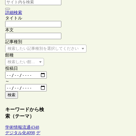
詳細検索
タイトル
本文
記事種別
検索したい記事種別を選択してください
館種
検索したい館種を選択してください
投稿日
～
検索
キーワードから検
索（テーマ）
学術情報流通
4348
デジタル化
4098
デ