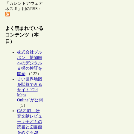
「カレントアウェア
ネス-R」用のRSS：
よく読まれている
コンテンツ（本
日）
株式会社ブル
ボン、博物館
へのデジタル
支援の検証を
開始
（127）
古い世界地図
を閲覧できる
サイト“Old
Maps
Online”が公開
（5）
CA2103 – 研
究文献レビュ
ー：子どもの
読書と図書館
をめぐる20