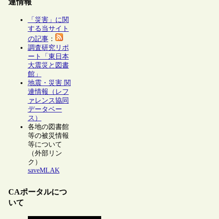
連情報
「災害」に関
する当サイト
の記事
：
調査研究リポ
ート「東日本
大震災と図書
館」
地震・災害 関
連情報（レフ
ァレンス協同
データベー
ス）
各地の図書館
等の被災情報
等について
（外部リン
ク）
saveMLAK
CAポータルにつ
いて