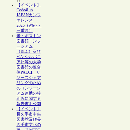
【イベント】
Code4Lib
JAPANカンフ
ァレンス
2026（9/6-7・
三重県）
米・ボストン
図書館コンソ
ーシアム
（BLC）及び
ペンシルバニ
ア州等の大学
図書館の連合
体PALCI、リ
ソースシェア
リングのため
のコンソーシ
アム連携の枠
組みに関する
報告書を公開
【イベント】
長久手市中央
図書館及び長
久手市文化の
家、共同プロ