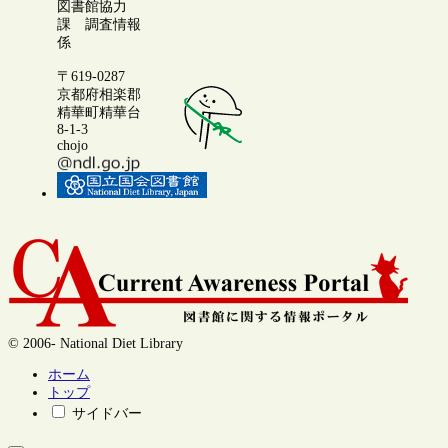
図書館協力
課 調査情報
係
〒619-0287
京都府相楽郡
精華町精華台
8-1-3
chojo
© 2006- National Diet Library
ホーム
トップ
サイドバー