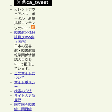
カレントアウ
ェアネス・ポ
ータル 新規
掲載コンテン
ツのRSS：
図書館関係雑
誌目次RSS集
（国内）
日本の図書
館・図書館情
報学関係情報
誌の目次を
RSSで配信し
ています。
このサイトに
ついて
サイトポリシ
ー
検索の方法
サイトの更新
履歴
国立国会図書
館 関西館