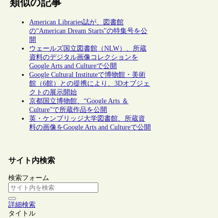
類似の記事
American Libraries誌が、図書館
の“American Dream Starts”の特集号を公
開
ウェールズ国立図書館（NLW）、所蔵
資料のデジタル画像コレクションを
Google Arts and Cultureで公開
Google Cultural Instituteで博物館・美術
館（6館）との提携により、3Dオブジェ
クトの展示開始
京都国立博物館、“Google Arts ＆
Culture”で所蔵作品を公開
英・ケンブリッジ大学図書館、所蔵資
料の画像をGoogle Arts and Cultureで公開
サイト内検索
検索フォーム
詳細検索
タイトル