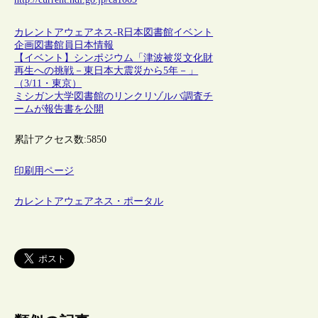
カレントアウェアネス-R
日本
図書館
イベント
企画
図書館員
日本情報
【イベント】シンポジウム「津波被災文化財
再生への挑戦－東日本大震災から5年－」
（3/11・東京）
ミシガン大学図書館のリンクリゾルバ調査チ
ームが報告書を公開
累計アクセス数:
5850
印刷用ページ
カレントアウェアネス・ポータル