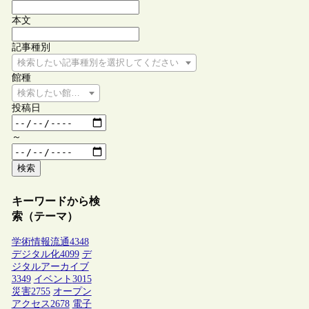
本文
記事種別
検索したい記事種別を選択してください
館種
検索したい館種を選択してください
投稿日
～
検索
キーワードから検
索（テーマ）
学術情報流通
4348
デジタル化
4099
デ
ジタルアーカイブ
3349
イベント
3015
災害
2755
オープン
アクセス
2678
電子