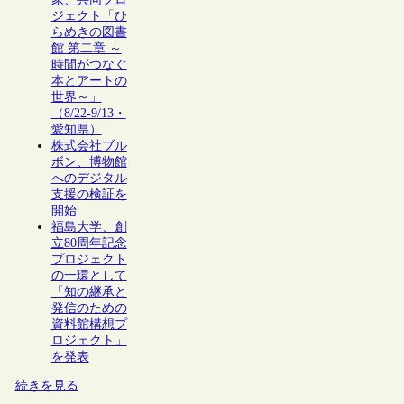
ジェクト「ひ
らめきの図書
館 第二章 ～
時間がつなぐ
本とアートの
世界～」
（8/22-9/13・
愛知県）
株式会社ブル
ボン、博物館
へのデジタル
支援の検証を
開始
福島大学、創
立80周年記念
プロジェクト
の一環として
「知の継承と
発信のための
資料館構想プ
ロジェクト」
を発表
続きを見る