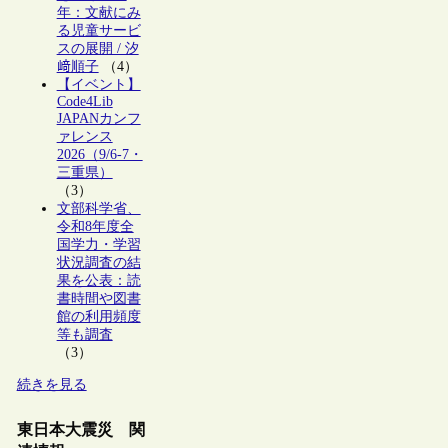
年：文献にみ
る児童サービ
スの展開 / 汐
﨑順子
（4）
【イベント】
Code4Lib
JAPANカンフ
ァレンス
2026（9/6-7・
三重県）
（3）
文部科学省、
令和8年度全
国学力・学習
状況調査の結
果を公表：読
書時間や図書
館の利用頻度
等も調査
（3）
続きを見る
東日本大震災 関