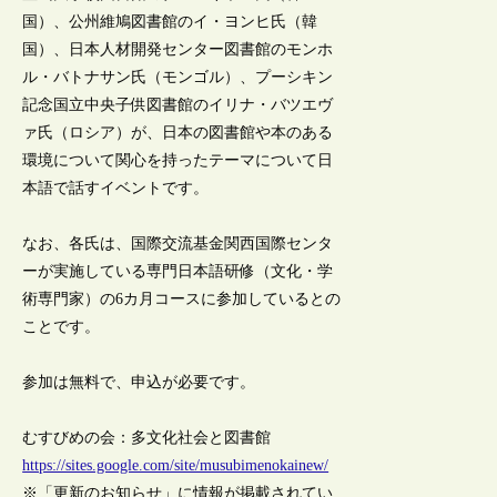
国）、公州維鳩図書館のイ・ヨンヒ氏（韓
国）、日本人材開発センター図書館のモンホ
ル・バトナサン氏（モンゴル）、プーシキン
記念国立中央子供図書館のイリナ・バツエヴ
ァ氏（ロシア）が、日本の図書館や本のある
環境について関心を持ったテーマについて日
本語で話すイベントです。
なお、各氏は、国際交流基金関西国際センタ
ーが実施している専門日本語研修（文化・学
術専門家）の6カ月コースに参加しているとの
ことです。
参加は無料で、申込が必要です。
むすびめの会：多文化社会と図書館
https://sites.google.com/site/musubimenokainew/
※「更新のお知らせ」に情報が掲載されてい