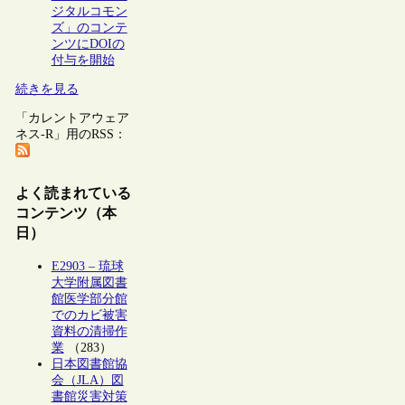
ジタルコモン
ズ」のコンテ
ンツにDOIの
付与を開始
続きを見る
「カレントアウェア
ネス-R」用のRSS：
よく読まれている
コンテンツ（本
日）
E2903 – 琉球
大学附属図書
館医学部分館
でのカビ被害
資料の清掃作
業
（283）
日本図書館協
会（JLA）図
書館災害対策