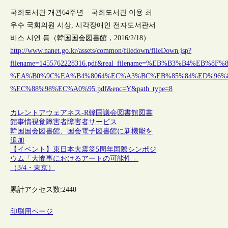
국회도서관 개관64주년 – 국회도서관 이용 최
우수 국회의원 시상, 시각장애인 전자도서관서
비스 시연 등（韓国国会図書館，2016/2/18）
http://www.nanet.go.kr/assets/common/filedown/fileDown.jsp?
filename=1455762228316.pdf&real_filename=%EB%B3%B4%EB%
%EA%B0%9C%EA%B4%8064%EC%A3%BC%EB%85%84%ED%96%
%EC%88%98%EC%A0%95.pdf&enc=Y&path_type=8
カレントアウェアネス-R
韓国
議会図書館
図書
館事情
視覚障害者
障害者サービス
韓国国会図書館、国会電子図書館に新機能を
追加
【イベント】東日本大震災5周年国際シンポジ
ウム「大惨事におけるアートの可能性」
（3/4・東京）
累計アクセス数:
2440
印刷用ページ