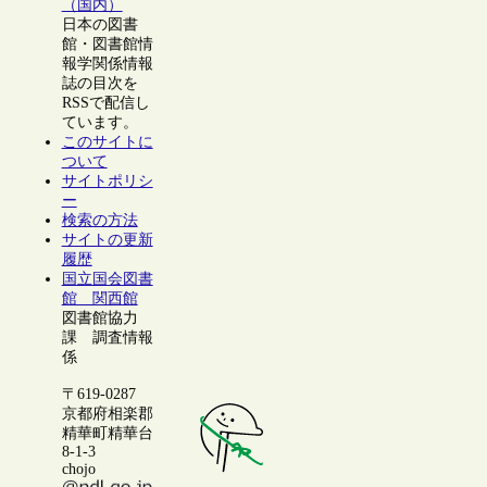
（国内）
日本の図書
館・図書館情
報学関係情報
誌の目次を
RSSで配信し
ています。
このサイトに
ついて
サイトポリシ
ー
検索の方法
サイトの更新
履歴
国立国会図書
館 関西館
図書館協力
課 調査情報
係
〒619-0287
京都府相楽郡
精華町精華台
8-1-3
chojo