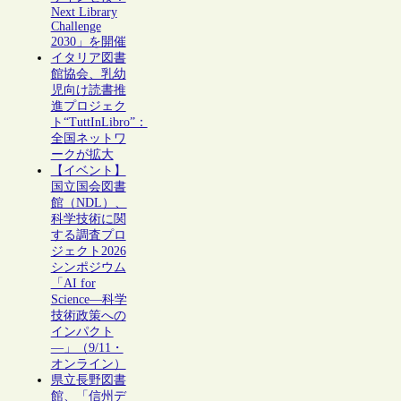
Next Library
Challenge
2030」を開催
イタリア図書
館協会、乳幼
児向け読書推
進プロジェク
ト“TuttInLibro”：
全国ネットワ
ークが拡大
【イベント】
国立国会図書
館（NDL）、
科学技術に関
する調査プロ
ジェクト2026
シンポジウム
「AI for
Science―科学
技術政策への
インパクト
―」（9/11・
オンライン）
県立長野図書
館、「信州デ