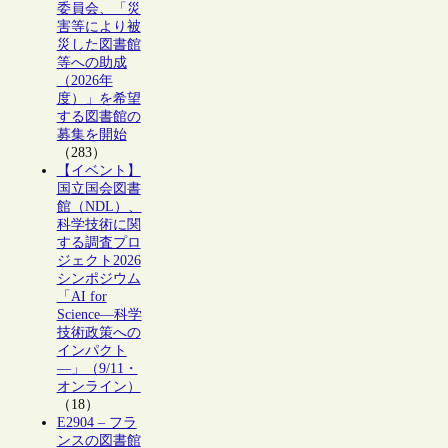
委員会、「災
害等により被
災した図書館
等への助成
（2026年
度）」を希望
する図書館の
募集を開始
（283）
【イベント】
国立国会図書
館（NDL）、
科学技術に関
する調査プロ
ジェクト2026
シンポジウム
「AI for
Science―科学
技術政策への
インパクト
―」（9/11・
オンライン）
（18）
E2904 – フラ
ンスの図書館