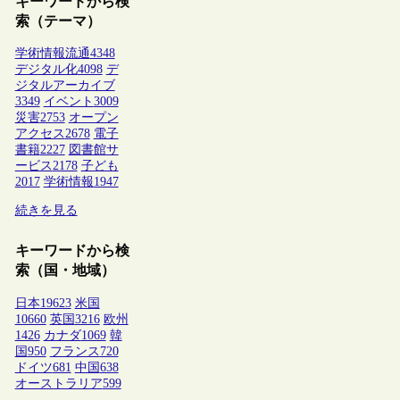
キーワードから検
索（テーマ）
学術情報流通
4348
デジタル化
4098
デ
ジタルアーカイブ
3349
イベント
3009
災害
2753
オープン
アクセス
2678
電子
書籍
2227
図書館サ
ービス
2178
子ども
2017
学術情報
1947
続きを見る
キーワードから検
索（国・地域）
日本
19623
米国
10660
英国
3216
欧州
1426
カナダ
1069
韓
国
950
フランス
720
ドイツ
681
中国
638
オーストラリア
599