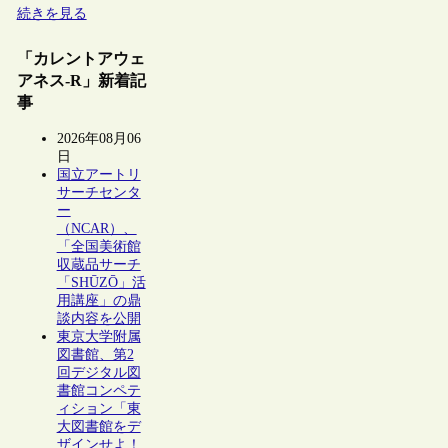
続きを見る
「カレントアウェ
アネス-R」新着記
事
2026年08月06
日
国立アートリ
サーチセンタ
ー
（NCAR）、
「全国美術館
収蔵品サーチ
「SHŪZŌ」活
用講座」の鼎
談内容を公開
東京大学附属
図書館、第2
回デジタル図
書館コンペテ
ィション「東
大図書館をデ
ザインせよ！