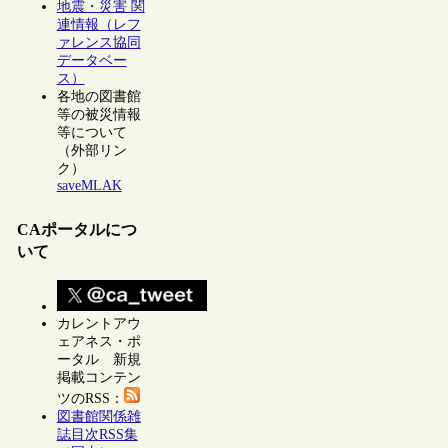
地震・災害 関
連情報（レフ
ァレンス協同
データベー
ス）
各地の図書館
等の被災情報
等について
（外部リン
ク）
saveMLAK
CAポータルにつ
いて
カレントアウ
ェアネス・ポ
ータル 新規
掲載コンテン
ツのRSS：
図書館関係雑
誌目次RSS集