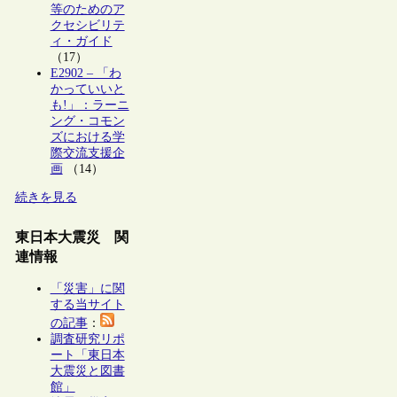
等のためのア
クセシビリテ
ィ・ガイド
（17）
E2902 – 「わ
かっていいと
も!」：ラーニ
ング・コモン
ズにおける学
際交流支援企
画
（14）
続きを見る
東日本大震災 関
連情報
「災害」に関
する当サイト
の記事
：
調査研究リポ
ート「東日本
大震災と図書
館」