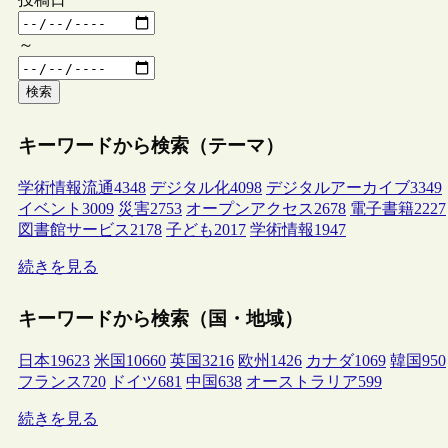
～
検索
キーワードから検索（テーマ）
学術情報流通
4348
デジタル化
4098
デジタルアーカイブ
3349
イベント
3009
災害
2753
オープンアクセス
2678
電子書籍
2227
図書館サービス
2178
子ども
2017
学術情報
1947
続きを見る
キーワードから検索（国・地域）
日本
19623
米国
10660
英国
3216
欧州
1426
カナダ
1069
韓国
950
フランス
720
ドイツ
681
中国
638
オーストラリア
599
続きを見る