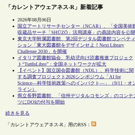
「カレントアウェアネス-R」新着記事
2026年08月06日
国立アートリサーチセンター（NCAR）、「全国美術
収蔵品サーチ「SHŪZŌ」活用講座」の鼎談内容を公
東京大学附属図書館、第2回デジタル図書館コンペテ
ション「東大図書館をデザインせよ！Next Library
Challenge 2030」を開催
イタリア図書館協会、乳幼児向け読書推進プロジェク
ト“TuttInLibro”：全国ネットワークが拡大
【イベント】国立国会図書館（NDL）、科学技術に関
する調査プロジェクト2026シンポジウム「AI for
Science―科学技術政策へのインパクト―」（9/11・オ
ライン）
県立長野図書館、「信州デジタルコモンズ」のコンテ
ツにDOIの付与を開始
続きを見る
「カレントアウェアネス-R」用のRSS：