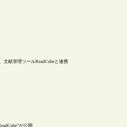
、文献管理ツールReadCubeと連携
dCube”が公開