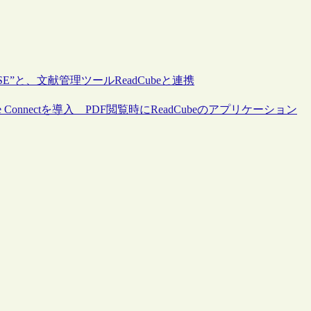
SE”と、文献管理ツールReadCubeと連携
 Connectを導入 PDF閲覧時にReadCubeのアプリケーション