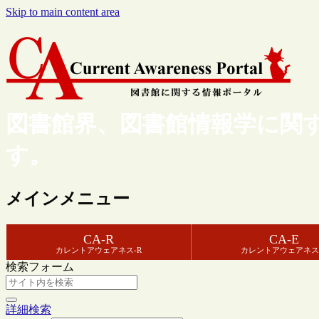
Skip to main content area
図書館界、図書館情報学に関
す。
メインメニュー
CA-R
CA-E
カレントアウェアネス-R
カレントアウェアネス
検索フォーム
詳細検索