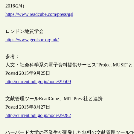
2016/2/4）
https://www.readcube.com/press/gsl
ロンドン地質学会
https://www.geolsoc.org.uk/
参考：
人文・社会科学系の電子資料提供サービス“Project MUSE”と
Posted 2015年9月25日
http://current.ndl.go.jp/node/29509
文献管理ツールReadCube、MIT Press社と連携
Posted 2015年8月27日
http://current.ndl.go.jp/node/29282
ハーバード大学の卒業生が開発した無料の文献管理ツール“Rea