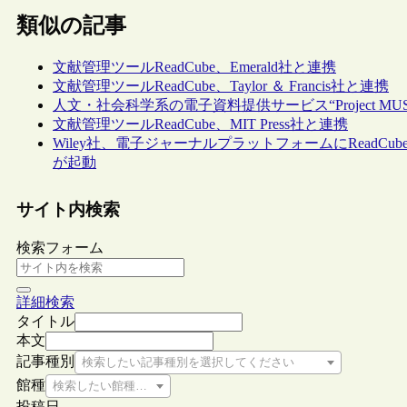
類似の記事
文献管理ツールReadCube、Emerald社と連携
文献管理ツールReadCube、Taylor ＆ Francis社と連携
人文・社会科学系の電子資料提供サービス“Project MU
文献管理ツールReadCube、MIT Press社と連携
Wiley社、電子ジャーナルプラットフォームにReadCube
が起動
サイト内検索
検索フォーム
詳細検索
タイトル
本文
記事種別
検索したい記事種別を選択してください
館種
検索したい館種を選択してください
投稿日