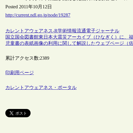
Posted 2011年10月12日
http://current.ndl.go.jp/node/19287
カレントアウェアネス-R
学術情報流通
電子ジャーナル
国立国会図書館東日本大震災アーカイブ（ひなぎく）に、福
児童書の表紙画像の利用に関して解説したウェブページ（
累計アクセス数:
2389
印刷用ページ
カレントアウェアネス・ポータル