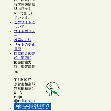
報学関係情報
誌の目次を
RSSで配信し
ています。
このサイトに
ついて
サイトポリシ
ー
検索の方法
サイトの更新
履歴
国立国会図書
館 関西館
図書館協力
課 調査情報
係
〒619-0287
京都府相楽郡
精華町精華台
8-1-3
chojo