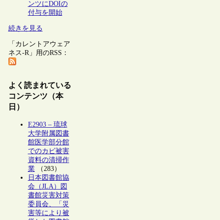
ンツにDOIの
付与を開始
続きを見る
「カレントアウェア
ネス-R」用のRSS：
よく読まれている
コンテンツ（本
日）
E2903 – 琉球
大学附属図書
館医学部分館
でのカビ被害
資料の清掃作
業
（283）
日本図書館協
会（JLA）図
書館災害対策
委員会、「災
害等により被