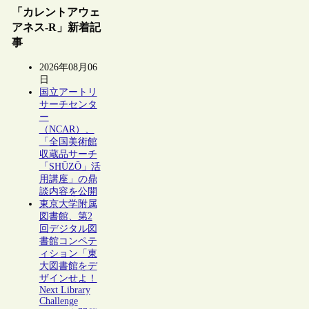
「カレントアウェ
アネス-R」新着記
事
2026年08月06
日
国立アートリ
サーチセンタ
ー
（NCAR）、
「全国美術館
収蔵品サーチ
「SHŪZŌ」活
用講座」の鼎
談内容を公開
東京大学附属
図書館、第2
回デジタル図
書館コンペテ
ィション「東
大図書館をデ
ザインせよ！
Next Library
Challenge