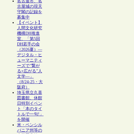
名古屋市、名
古屋城の現天
守閣の記録を
募集中
【イベント】
人間文化研究
機構DH推進
室、「第5回
DH若手の会
（2026夏）―
デジタル・ヒ
ューマニティ
ーズで“繋が
る×広がる”人
文学―」
（8/24-25・大
阪府）
埼玉県立久喜
図書館、休館
日特別イベン
ト「本のタイ
トルで一句!」
を開催
米・ペンシル
バニア州等の