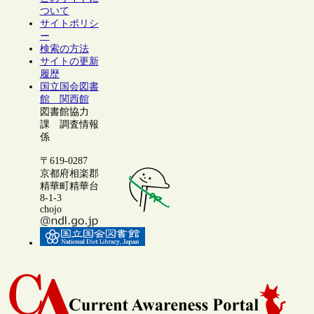
ついて
サイトポリシ
ー
検索の方法
サイトの更新
履歴
国立国会図書
館 関西館
図書館協力
課 調査情報
係
〒619-0287
京都府相楽郡
精華町精華台
8-1-3
chojo