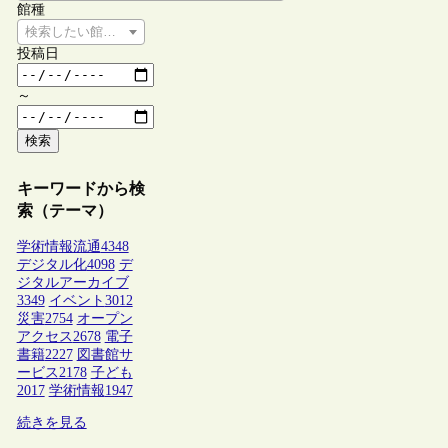
館種
検索したい館種を選択してください
投稿日
～
検索
キーワードから検
索（テーマ）
学術情報流通
4348
デジタル化
4098
デ
ジタルアーカイブ
3349
イベント
3012
災害
2754
オープン
アクセス
2678
電子
書籍
2227
図書館サ
ービス
2178
子ども
2017
学術情報
1947
続きを見る