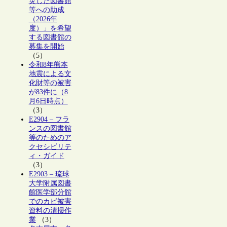
災した図書館
等への助成
（2026年
度）」を希望
する図書館の
募集を開始
（5）
令和8年熊本
地震による文
化財等の被害
が83件に（8
月6日時点）
（3）
E2904 – フラ
ンスの図書館
等のためのア
クセシビリテ
ィ・ガイド
（3）
E2903 – 琉球
大学附属図書
館医学部分館
でのカビ被害
資料の清掃作
業
（3）