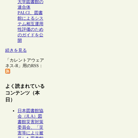
大学図書館の
連合体
PALCI、図書
館によるシス
テム相互運用
性評価のため
のガイドを公
開
続きを見る
「カレントアウェア
ネス-R」用のRSS：
よく読まれている
コンテンツ（本
日）
日本図書館協
会（JLA）図
書館災害対策
委員会、「災
害等により被