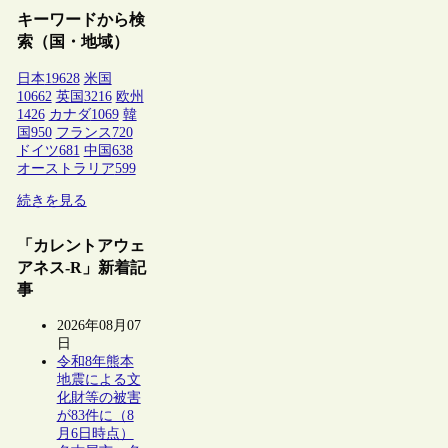
キーワードから検
索（国・地域）
日本
19628
米国
10662
英国
3216
欧州
1426
カナダ
1069
韓
国
950
フランス
720
ドイツ
681
中国
638
オーストラリア
599
続きを見る
「カレントアウェ
アネス-R」新着記
事
2026年08月07
日
令和8年熊本
地震による文
化財等の被害
が83件に（8
月6日時点）