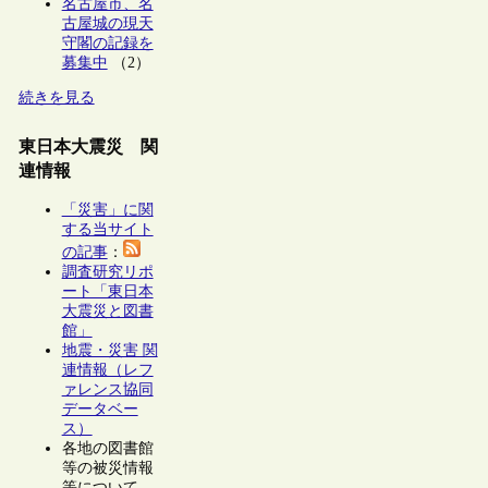
名古屋市、名
古屋城の現天
守閣の記録を
募集中
（2）
続きを見る
東日本大震災 関
連情報
「災害」に関
する当サイト
の記事
：
調査研究リポ
ート「東日本
大震災と図書
館」
地震・災害 関
連情報（レフ
ァレンス協同
データベー
ス）
各地の図書館
等の被災情報
等について