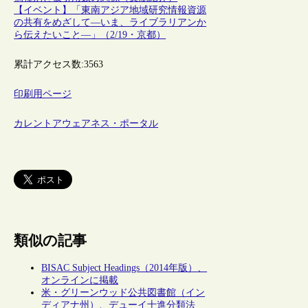
【イベント】「東南アジア地域研究情報資源
の共有をめざして―いま、ライブラリアンか
ら伝えたいこと―」（2/19・京都）
累計アクセス数:
3563
印刷用ページ
カレントアウェアネス・ポータル
類似の記事
BISAC Subject Headings（2014年版）、
オンラインに掲載
米・グリーンウッド公共図書館（イン
ディアナ州）、デューイ十進分類法