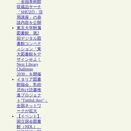
「全国美術館
収蔵品サーチ
「SHŪZŌ」活
用講座」の鼎
談内容を公開
東京大学附属
図書館、第2
回デジタル図
書館コンペテ
ィション「東
大図書館をデ
ザインせよ！
Next Library
Challenge
2030」を開催
イタリア図書
館協会、乳幼
児向け読書推
進プロジェク
ト“TuttInLibro”：
全国ネットワ
ークが拡大
【イベント】
国立国会図書
館（NDL）、