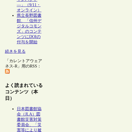
―」（9/11・
オンライン）
県立長野図書
館、「信州デ
ジタルコモン
ズ」のコンテ
ンツにDOIの
付与を開始
続きを見る
「カレントアウェア
ネス-R」用のRSS：
よく読まれている
コンテンツ（本
日）
日本図書館協
会（JLA）図
書館災害対策
委員会、「災
害等により被