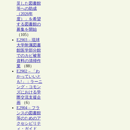
災した図書館
等への助成
（2026年
度）」を希望
する図書館の
募集を開始
（105）
E2903 – 琉球
大学附属図書
館医学部分館
でのカビ被害
資料の清掃作
業
（88）
E2902 – 「わ
かっていいと
も!」：ラーニ
ング・コモン
ズにおける学
際交流支援企
画
（6）
E2904 – フラ
ンスの図書館
等のためのア
クセシビリテ
ィ・ガイド