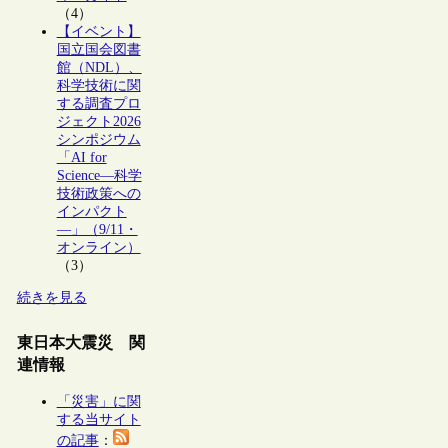
（4）
【イベント】
国立国会図書
館（NDL）、
科学技術に関
する調査プロ
ジェクト2026
シンポジウム
「AI for
Science―科学
技術政策への
インパクト
―」（9/11・
オンライン）
（3）
続きを見る
東日本大震災 関
連情報
「災害」に関
する当サイト
の記事
：