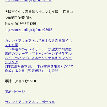
大阪市立中央図書館も街コンを支援―“図書コ
ンin堀江”が開催へ
Posted 2013年3月12日
http://current.ndl.go.jp/node/23066
カレントアウェアネス-R
日本
公共図書館
イベ
ント
企画
「17時過ぎのイレイサー」：筑波大学附属図
書館のマナーアップキャンペーンで学生アル
バイトのバンドによるオリジナルキャンペー
ンソング
TPP政府対策本部、「TPP交渉参加国との間で
作成する文書（暫定仮訳）」を公開
累計アクセス数:
7700
印刷用ページ
カレントアウェアネス・ポータル