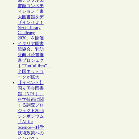
回デジタル図
書館コンペテ
ィション「東
大図書館をデ
ザインせよ！
Next Library
Challenge
2030」を開催
イタリア図書
館協会、乳幼
児向け読書推
進プロジェク
ト“TuttInLibro”：
全国ネットワ
ークが拡大
【イベント】
国立国会図書
館（NDL）、
科学技術に関
する調査プロ
ジェクト2026
シンポジウム
「AI for
Science―科学
技術政策への
インパクト