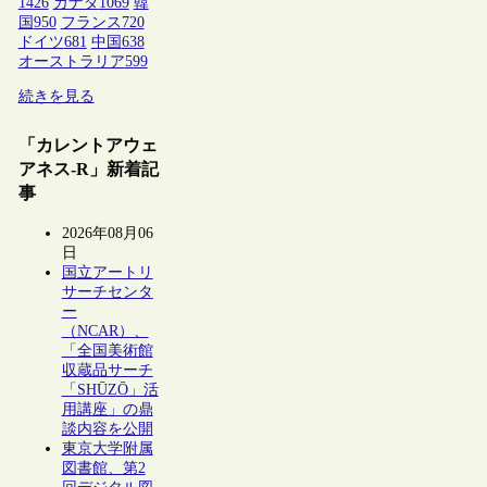
1426
カナダ
1069
韓
国
950
フランス
720
ドイツ
681
中国
638
オーストラリア
599
続きを見る
「カレントアウェ
アネス-R」新着記
事
2026年08月06
日
国立アートリ
サーチセンタ
ー
（NCAR）、
「全国美術館
収蔵品サーチ
「SHŪZŌ」活
用講座」の鼎
談内容を公開
東京大学附属
図書館、第2