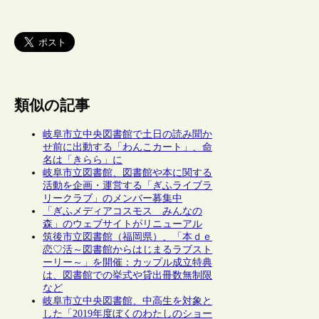
類似の記事
岐阜市立中央図書館で土日の読み聞か
せ前に出動する「わんこカート」、命
名は「きらら」に
岐阜市立図書館、図書館や本に関する
活動を企画・運営する「ぎふライブラ
リークラブ」のメンバー募集中
「ぎふメディアコスモス みんなの
森」のウェブサイトがリニューアル
筑後市立図書館（福岡県）、「本ｄｅ
恋♡活～図書館からはじまるラブスト
ーリー～」を開催：カップル成立特典
は、図書館での挙式や貸出冊数無制限
など
岐阜市立中央図書館、中高生を対象と
した「2019年度ぼくのわたしのショー