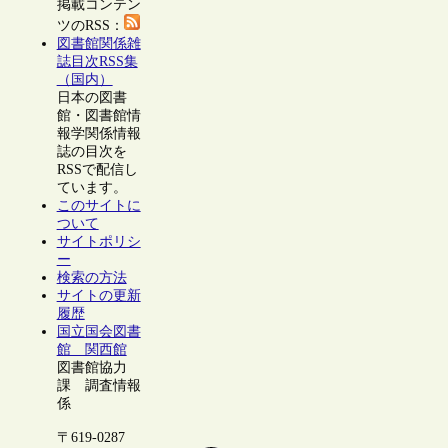
掲載コンテン
ツのRSS：
図書館関係雑
誌目次RSS集
（国内）
日本の図書
館・図書館情
報学関係情報
誌の目次を
RSSで配信し
ています。
このサイトに
ついて
サイトポリシ
ー
検索の方法
サイトの更新
履歴
国立国会図書
館 関西館
図書館協力
課 調査情報
係
〒619-0287