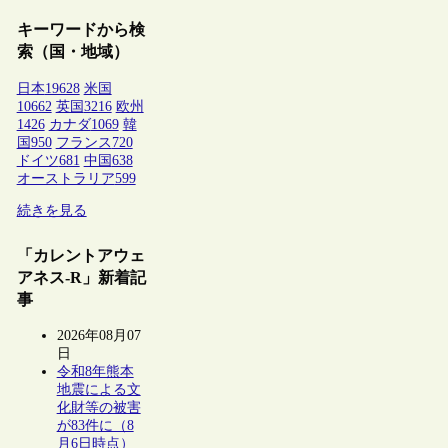
キーワードから検
索（国・地域）
日本
19628
米国
10662
英国
3216
欧州
1426
カナダ
1069
韓
国
950
フランス
720
ドイツ
681
中国
638
オーストラリア
599
続きを見る
「カレントアウェ
アネス-R」新着記
事
2026年08月07
日
令和8年熊本
地震による文
化財等の被害
が83件に（8
月6日時点）