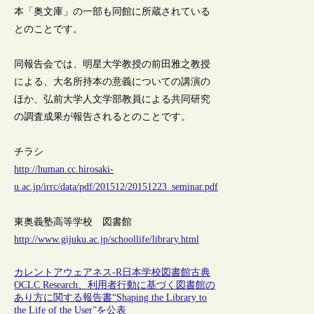
本「奥文庫」の一部も同館に所蔵されている
とのことです。
同報告会では、明星大学教授の前田雅之教授
による、大名所持本の意義についての講演の
ほか、弘前大学人文学部教員による共同研究
の調査成果が報告されるとのことです。
チラシ
http://human.cc.hirosaki-
u.ac.jp/irrc/data/pdf/201512/20151223_seminar.pdf
東奥義塾高等学校 図書館
http://www.gijuku.ac.jp/schoollife/library.html
カレントアウェアネス-R
日本
学校図書館
古典
OCLC Research、利用者行動に基づく図書館の
あり方に関する報告書“Shaping the Library to
the Life of the User”を公表