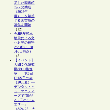
災した図書館
等への助成
（2026年
度）」を希望
する図書館の
募集を開始
（12）
令和8年熊本
地震による文
化財等の被害
が83件に（8
月6日時点）
（5）
【イベント】
人間文化研究
機構DH推進
室、「第5回
DH若手の会
（2026夏）―
デジタル・ヒ
ューマニティ
ーズで“繋が
る×広がる”人
文学―」
（8/24-25・大