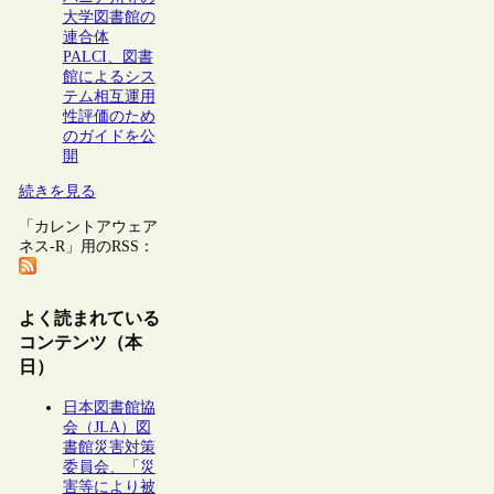
大学図書館の
連合体
PALCI、図書
館によるシス
テム相互運用
性評価のため
のガイドを公
開
続きを見る
「カレントアウェア
ネス-R」用のRSS：
よく読まれている
コンテンツ（本
日）
日本図書館協
会（JLA）図
書館災害対策
委員会、「災
害等により被