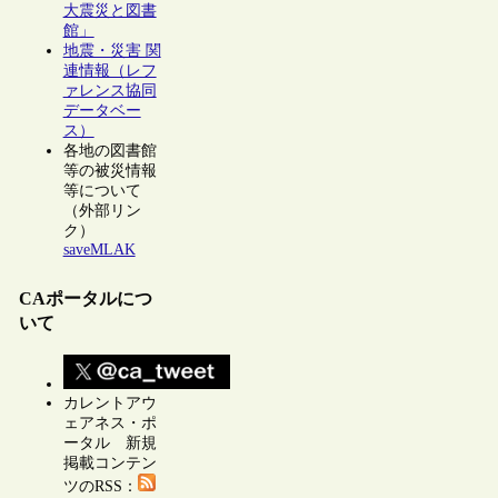
大震災と図書
館」
地震・災害 関
連情報（レフ
ァレンス協同
データベー
ス）
各地の図書館
等の被災情報
等について
（外部リン
ク）
saveMLAK
CAポータルにつ
いて
カレントアウ
ェアネス・ポ
ータル 新規
掲載コンテン
ツのRSS：