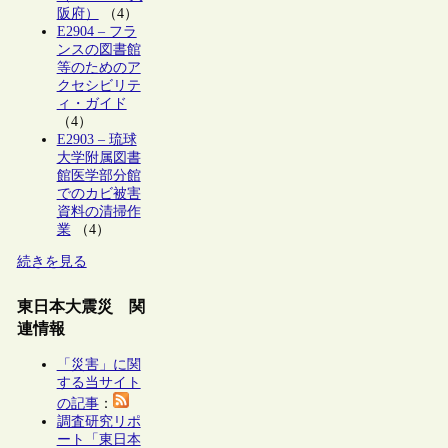
阪府）
（4）
E2904 – フラ
ンスの図書館
等のためのア
クセシビリテ
ィ・ガイド
（4）
E2903 – 琉球
大学附属図書
館医学部分館
でのカビ被害
資料の清掃作
業
（4）
続きを見る
東日本大震災 関
連情報
「災害」に関
する当サイト
の記事
：
調査研究リポ
ート「東日本