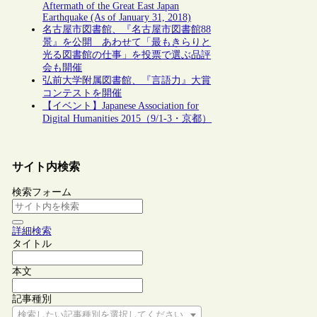
Aftermath of the Great East Japan
Earthquake (As of January 31, 2018)
名古屋市図書館、『名古屋市図書館88
景』を公開 あわせて「最もきらりと
光る図書館の仕事」を投票で選ぶ品評
会も開催
弘前大学附属図書館、『言語力』大賞
コンテストを開催
【イベント】Japanese Association for
Digital Humanities 2015（9/1-3・京都）
サイト内検索
検索フォーム
詳細検索
タイトル
本文
記事種別
検索したい記事種別を選択してください