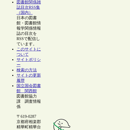
図書館関係雑
誌目次RSS集
（国内）
日本の図書
館・図書館情
報学関係情報
誌の目次を
RSSで配信し
ています。
このサイトに
ついて
サイトポリシ
ー
検索の方法
サイトの更新
履歴
国立国会図書
館 関西館
図書館協力
課 調査情報
係
〒619-0287
京都府相楽郡
精華町精華台