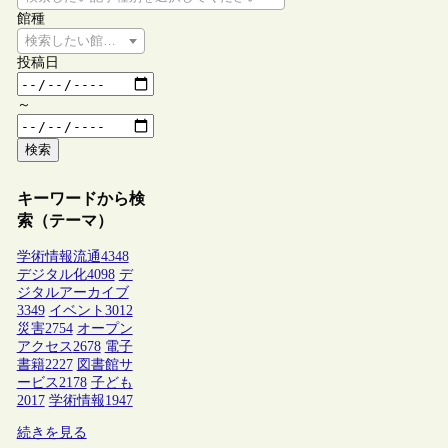
館種
検索したい館種を選択してください
投稿日
～
検索
キーワードから検
索（テーマ）
学術情報流通
4348
デジタル化
4098
デ
ジタルアーカイブ
3349
イベント
3012
災害
2754
オープン
アクセス
2678
電子
書籍
2227
図書館サ
ービス
2178
子ども
2017
学術情報
1947
続きを見る