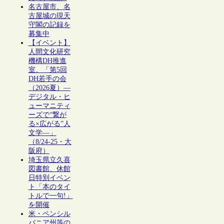
名古屋市、名
古屋城の現天
守閣の記録を
募集中
【イベント】
人間文化研究
機構DH推進
室、「第5回
DH若手の会
（2026夏）―
デジタル・ヒ
ューマニティ
ーズで“繋が
る×広がる”人
文学―」
（8/24-25・大
阪府）
埼玉県立久喜
図書館、休館
日特別イベン
ト「本のタイ
トルで一句!」
を開催
米・ペンシル
バニア州等の