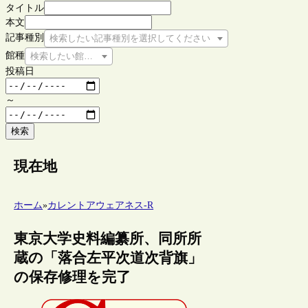
タイトル
本文
記事種別
検索したい記事種別を選択してください
館種
検索したい館種を選択してください
投稿日
～
検索
現在地
ホーム
»
カレントアウェアネス-R
東京大学史料編纂所、同所所
蔵の「落合左平次道次背旗」
の保存修理を完了