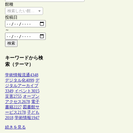
館種
検索したい館種を選択してください
投稿日
～
検索
キーワードから検
索（テーマ）
学術情報流通
4348
デジタル化
4099
デ
ジタルアーカイブ
3349
イベント
3015
災害
2755
オープン
アクセス
2678
電子
書籍
2227
図書館サ
ービス
2178
子ども
2018
学術情報
1947
続きを見る