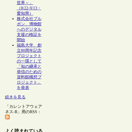
世界～」
（8/22-9/13・
愛知県）
株式会社ブル
ボン、博物館
へのデジタル
支援の検証を
開始
福島大学、創
立80周年記念
プロジェクト
の一環として
「知の継承と
発信のための
資料館構想プ
ロジェクト」
を発表
続きを見る
「カレントアウェア
ネス-R」用のRSS：
よく読まれている