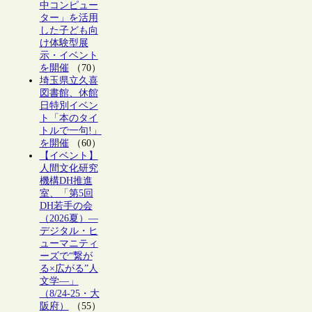
中コンピュー
ター」を活用
した子ども向
け体験型展
示・イベント
を開催
（70）
埼玉県立久喜
図書館、休館
日特別イベン
ト「本のタイ
トルで一句!」
を開催
（60）
【イベント】
人間文化研究
機構DH推進
室、「第5回
DH若手の会
（2026夏）―
デジタル・ヒ
ューマニティ
ーズで“繋が
る×広がる”人
文学―」
（8/24-25・大
阪府）
（55）