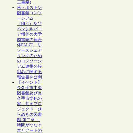
三重県）
米・ボストン
図書館コンソ
ーシアム
（BLC）及び
ペンシルバニ
ア州等の大学
図書館の連合
体PALCI、リ
ソースシェア
リングのため
のコンソーシ
アム連携の枠
組みに関する
報告書を公開
【イベント】
長久手市中央
図書館及び長
久手市文化の
家、共同プロ
ジェクト「ひ
らめきの図書
館 第二章 ～
時間がつなぐ
本とアートの