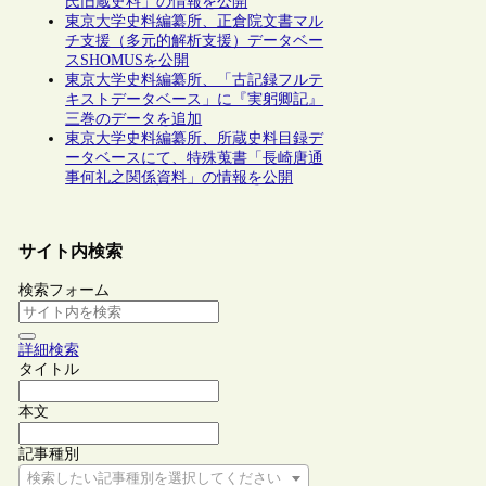
氏旧蔵史料」の情報を公開
東京大学史料編纂所、正倉院文書マル
チ支援（多元的解析支援）データベー
スSHOMUSを公開
東京大学史料編纂所、「古記録フルテ
キストデータベース」に『実躬卿記』
三巻のデータを追加
東京大学史料編纂所、所蔵史料目録デ
ータベースにて、特殊蒐書「長崎唐通
事何礼之関係資料」の情報を公開
サイト内検索
検索フォーム
詳細検索
タイトル
本文
記事種別
検索したい記事種別を選択してください