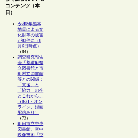
コンテンツ（本
日）
令和8年熊本
地震による文
化財等の被害
が83件に（8
月6日時点）
（84）
調査研究報告
会「都道府県
立図書館と市
町村立図書館
等との関係：
「支援」と
「協力」の今
とこれから」
（8/21・オン
ライン、録画
配信あり）
（73）
町田市立中央
図書館、空中
映像技術「空