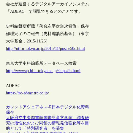
会社が運営するデジタルアーカイブシステム
「ADEAC」で閲覧できるとのことです。
史料編纂所所蔵「落合左平次道次背旗」保存
修理完了のご報告（史料編纂所基金）（東京
大学基金，2015/11/26）
http://utf.u-tokyo.ac.jp/2015/11/post-e50c.html
東京大学史料編纂所データベース検索
http://wwwap.hi.u-tokyo.ac.jp/ships/db.html
ADEAC
https://trc-adeac.trc.co.jp/
カレントアウェアネス-R
日本
デジタル化
資料
保存
大阪府立中央図書館国際児童文学館、調査研
究の活性化および同館の情報発信強化等を目
的として「特別研究者」を募集