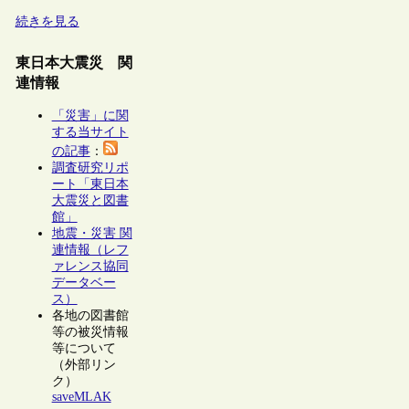
続きを見る
東日本大震災 関
連情報
「災害」に関
する当サイト
の記事
：
調査研究リポ
ート「東日本
大震災と図書
館」
地震・災害 関
連情報（レフ
ァレンス協同
データベー
ス）
各地の図書館
等の被災情報
等について
（外部リン
ク）
saveMLAK