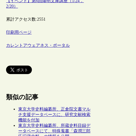
【イベント】第6回陽明文庫講座（1/24，
2/20）
累計アクセス数:
2551
印刷用ページ
カレントアウェアネス・ポータル
類似の記事
東京大学史料編纂所、正倉院文書マル
チ支援データベースに、研究文献検索
機能を付加
東京大学史料編纂所、所蔵史料目録デ
ータベースにて、特殊蒐書「森潤三郎