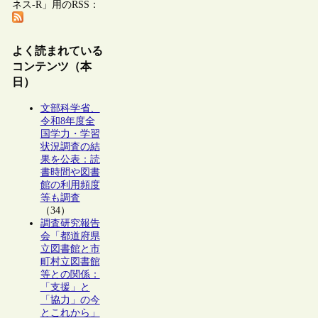
ネス-R」用のRSS：
よく読まれている
コンテンツ（本
日）
文部科学省、
令和8年度全
国学力・学習
状況調査の結
果を公表：読
書時間や図書
館の利用頻度
等も調査
（34）
調査研究報告
会「都道府県
立図書館と市
町村立図書館
等との関係：
「支援」と
「協力」の今
とこれから」