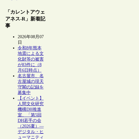
「カレントアウェ
アネス-R」新着記
事
2026年08月07
日
令和8年熊本
地震による文
化財等の被害
が83件に（8
月6日時点）
名古屋市、名
古屋城の現天
守閣の記録を
募集中
【イベント】
人間文化研究
機構DH推進
室、「第5回
DH若手の会
（2026夏）―
デジタル・ヒ
ューマニティ