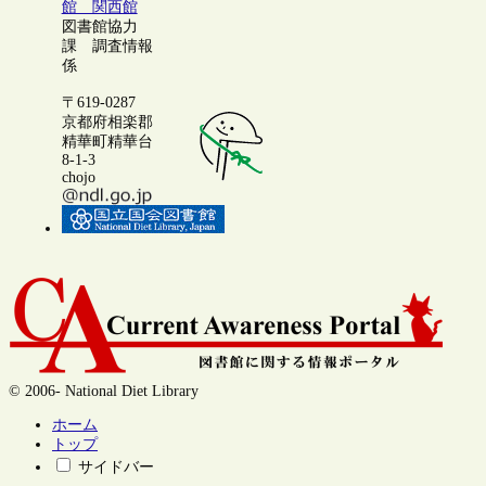
館 関西館
図書館協力
課 調査情報
係
〒619-0287
京都府相楽郡
精華町精華台
8-1-3
chojo
© 2006- National Diet Library
ホーム
トップ
サイドバー