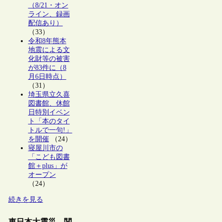
（8/21・オン
ライン、録画
配信あり）
（33）
令和8年熊本
地震による文
化財等の被害
が83件に（8
月6日時点）
（31）
埼玉県立久喜
図書館、休館
日特別イベン
ト「本のタイ
トルで一句!」
を開催
（24）
寝屋川市の
「こども図書
館＋plus」が
オープン
（24）
続きを見る
東日本大震災 関