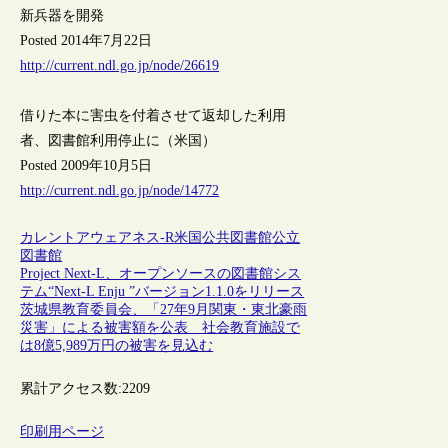
新兵器を開発
Posted 2014年7月22日
http://current.ndl.go.jp/node/26619
借りた本に害虫を付着させて返却した利用
者、図書館利用停止に（米国）
Posted 2009年10月5日
http://current.ndl.go.jp/node/14772
カレントアウェアネス-R
米国
公共図書館
公立
図書館
Project Next-L、オープンソースの図書館シス
テム“Next-L Enju ”バージョン1.1.0をリリース
茨城県教育委員会、「27年9月関東・東北豪雨
災害」による被害額を公表 社会教育施設で
は8億5,989万円の被害を見込む
累計アクセス数:
2209
印刷用ページ