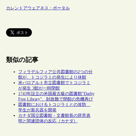
カレントアウェアネス・ポータル
類似の記事
フィラデルフィア公共図書館の2つの分
館が、トコジラミの発生により休館
米パロアルト市立図書館でトコジラミ
が発生 3館が一時閉館
1743年設立の米国最古級の図書館“Darby
Free Library”、財政難で閉館の危機再び
図書館におけるトコジラミとの攻防
学生が新兵器を開発
カナダ国立図書館・文書館長の辞意表
明と関連団体の反応（カナダ）