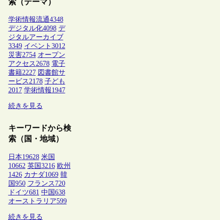
索（テーマ）
学術情報流通
4348
デジタル化
4098
デ
ジタルアーカイブ
3349
イベント
3012
災害
2754
オープン
アクセス
2678
電子
書籍
2227
図書館サ
ービス
2178
子ども
2017
学術情報
1947
続きを見る
キーワードから検
索（国・地域）
日本
19628
米国
10662
英国
3216
欧州
1426
カナダ
1069
韓
国
950
フランス
720
ドイツ
681
中国
638
オーストラリア
599
続きを見る