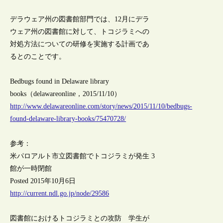
デラウェア州の図書館部門では、12月にデラ
ウェア州の図書館に対して、トコジラミへの
対処方法についての研修を実施する計画であ
るとのことです。
Bedbugs found in Delaware library
books（delawareonline，2015/11/10）
http://www.delawareonline.com/story/news/2015/11/10/bedbugs-
found-delaware-library-books/75470728/
参考：
米パロアルト市立図書館でトコジラミが発生 3
館が一時閉館
Posted 2015年10月6日
http://current.ndl.go.jp/node/29586
図書館におけるトコジラミとの攻防 学生が