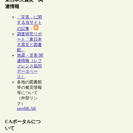
連情報
「災害」に関
する当サイト
の記事
：
調査研究リポ
ート「東日本
大震災と図書
館」
地震・災害 関
連情報（レフ
ァレンス協同
データベー
ス）
各地の図書館
等の被災情報
等について
（外部リン
ク）
saveMLAK
CAポータルにつ
いて