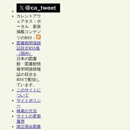
カレントアウ
ェアネス・ポ
ータル 新規
掲載コンテン
ツのRSS：
図書館関係雑
誌目次RSS集
（国内）
日本の図書
館・図書館情
報学関係情報
誌の目次を
RSSで配信し
ています。
このサイトに
ついて
サイトポリシ
ー
検索の方法
サイトの更新
履歴
国立国会図書