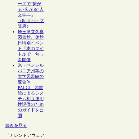
ーズで“繋が
る×広がる”人
文学―」
（8/24-25・大
阪府）
埼玉県立久喜
図書館、休館
日特別イベン
ト「本のタイ
トルで一句!」
を開催
米・ペンシル
バニア州等の
大学図書館の
連合体
PALCI、図書
館によるシス
テム相互運用
性評価のため
のガイドを公
開
続きを見る
「カレントアウェア