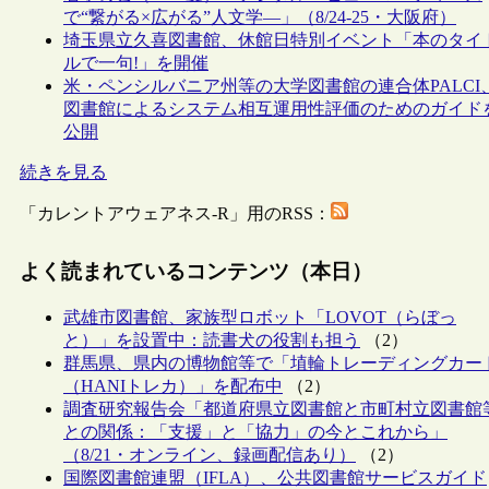
で“繋がる×広がる”人文学―」（8/24-25・大阪府）
埼玉県立久喜図書館、休館日特別イベント「本のタイ
ルで一句!」を開催
米・ペンシルバニア州等の大学図書館の連合体PALCI
図書館によるシステム相互運用性評価のためのガイド
公開
続きを見る
「カレントアウェアネス-R」用のRSS：
よく読まれているコンテンツ（本日）
武雄市図書館、家族型ロボット「LOVOT（らぼっ
と）」を設置中：読書犬の役割も担う
（2）
群馬県、県内の博物館等で「埴輪トレーディングカー
（HANIトレカ）」を配布中
（2）
調査研究報告会「都道府県立図書館と市町村立図書館
との関係：「支援」と「協力」の今とこれから」
（8/21・オンライン、録画配信あり）
（2）
国際図書館連盟（IFLA）、公共図書館サービスガイド