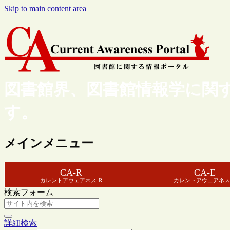
Skip to main content area
図書館界、図書館情報学に関
す。
メインメニュー
CA-R
CA-E
カレントアウェアネス-R
カレントアウェアネス
検索フォーム
詳細検索