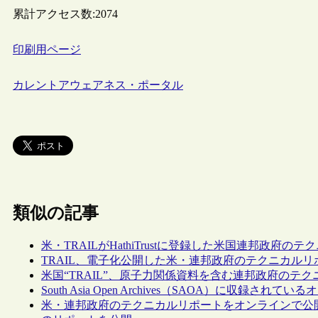
累計アクセス数:
2074
印刷用ページ
カレントアウェアネス・ポータル
類似の記事
米・TRAILがHathiTrustに登録した米国連邦政府
TRAIL、電子化公開した米・連邦政府のテクニカルリポ
米国“TRAIL”、原子力関係資料を含む連邦政府のテ
South Asia Open Archives（SAOA）に収
米・連邦政府のテクニカルリポートをオンラインで公開する