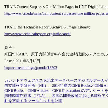
TRAIL Content Surpasses One Million Pages in UNT Digital L
http://www.crl.edu/news/trail-content-surpasses-one-million-pages-un
TRAIL (the Technical Report Archive & Image Library)
http://www.technicalreports.org/trail/search/
参考：
米国“TRAIL”、原子力関係資料を含む連邦政府のテクニカ
Posted 2011年5月18日
http://current.ndl.go.jp/node/18203
カレントアウェアネス-R
北米
データベース
デジタルアーカ
国立情報学研究所（NII）、2014年度のCiNii BooksとCiN
CiNii Books、CiNii Articles、CiNii Dissertationsの
国際図書館連盟（IFLA）、各国の開発政策における情報
動を支援するツールキットを公開