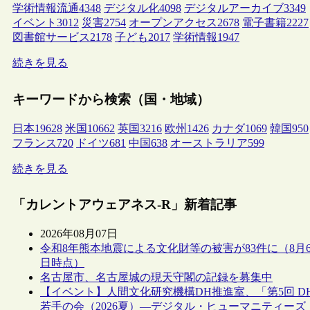
学術情報流通
4348
デジタル化
4098
デジタルアーカイブ
3349
イベント
3012
災害
2754
オープンアクセス
2678
電子書籍
2227
図書館サービス
2178
子ども
2017
学術情報
1947
続きを見る
キーワードから検索（国・地域）
日本
19628
米国
10662
英国
3216
欧州
1426
カナダ
1069
韓国
950
フランス
720
ドイツ
681
中国
638
オーストラリア
599
続きを見る
「カレントアウェアネス-R」新着記事
2026年08月07日
令和8年熊本地震による文化財等の被害が83件に（8月
日時点）
名古屋市、名古屋城の現天守閣の記録を募集中
【イベント】人間文化研究機構DH推進室、「第5回 D
若手の会（2026夏）―デジタル・ヒューマニティーズ