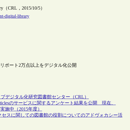
ibrary（CRL，2015/10/5）
t-digital-library
ルリポート2万点以上をデジタル化公開
イブ
デジタル化
研究図書館センター（CRL）
ii Articlesのサービスに関するアンケート結果を公開 現在、
アンケートを実施中（2015年度）
アクセスに関しての図書館の役割についてのアドヴォカシー活