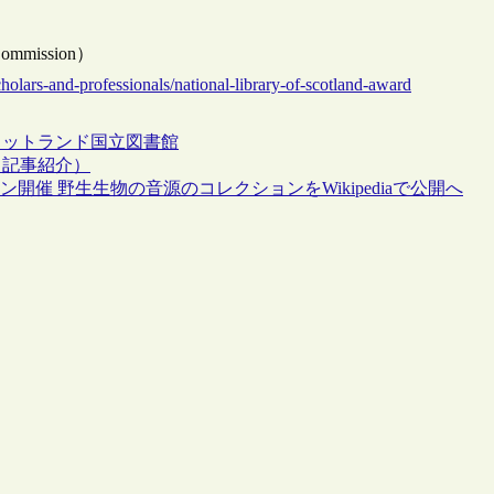
t Commission）
holars-and-professionals/national-library-of-scotland-award
コットランド国立図書館
（記事紹介）
ィタソン開催 野生生物の音源のコレクションをWikipediaで公開へ