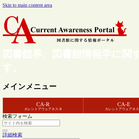
Skip to main content area
図書館界、図書館情報学に関
す。
メインメニュー
CA-R
CA-E
カレントアウェアネス-R
カレントアウェアネス
検索フォーム
詳細検索