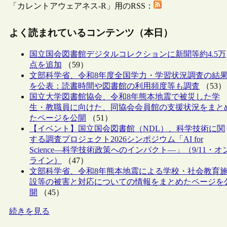
「カレントアウェアネス-R」用のRSS：
よく読まれているコンテンツ（本日）
国立国会図書館デジタルコレクションに新聞等約4.5万
点を追加
（59）
文部科学省、令和8年度全国学力・学習状況調査の結
を公表：読書時間や図書館の利用頻度等も調査
（53）
国立大学図書館協会、令和8年熊本地震で被災した学
生・教職員に向けた、同協会会員館の支援状況をまと
たページを公開
（51）
【イベント】国立国会図書館（NDL）、科学技術に関
する調査プロジェクト2026シンポジウム「AI for
Science―科学技術政策へのインパクト―」（9/11・オ
ライン）
（47）
文部科学省、令和8年熊本地震による学校・社会教育
設等の被害と対応についての情報をまとめたページを
開
（45）
続きを見る