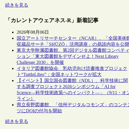
続きを見る
「カレントアウェアネス-R」新着記事
2026年08月06日
国立アートリサーチセンター（NCAR）、「全国美術
収蔵品サーチ「SHŪZŌ」活用講座」の鼎談内容を公
東京大学附属図書館、第2回デジタル図書館コンペテ
ション「東大図書館をデザインせよ！Next Library
Challenge 2030」を開催
イタリア図書館協会、乳幼児向け読書推進プロジェク
ト“TuttInLibro”：全国ネットワークが拡大
【イベント】国立国会図書館（NDL）、科学技術に関
する調査プロジェクト2026シンポジウム「AI for
Science―科学技術政策へのインパクト―」（9/11・オ
ライン）
県立長野図書館、「信州デジタルコモンズ」のコンテ
ツにDOIの付与を開始
続きを見る