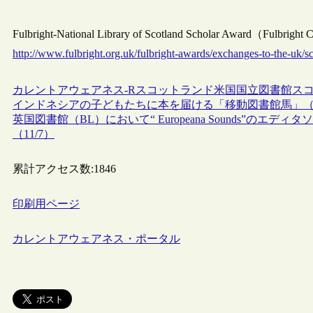
Fulbright-National Library of Scotland Scholar Award（Fulbrigh
http://www.fulbright.org.uk/fulbright-awards/exchanges-to-the-uk/sc
カレントアウェアネス-R
スコットランド
米国
国立図書館
ス
インドネシアの子どもたちに本を届ける「移動図書館馬」
英国図書館（BL）において“ Europeana Sounds”のエデ
（11/7）
累計アクセス数:
1846
印刷用ページ
カレントアウェアネス・ポータル