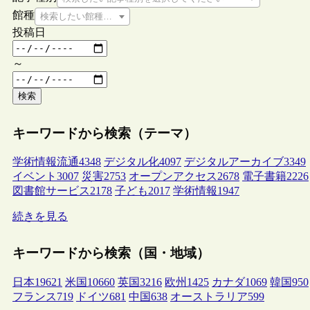
館種
検索したい館種を選択してください
投稿日
～
検索
キーワードから検索（テーマ）
学術情報流通
4348
デジタル化
4097
デジタルアーカイブ
3349
イベント
3007
災害
2753
オープンアクセス
2678
電子書籍
2226
図書館サービス
2178
子ども
2017
学術情報
1947
続きを見る
キーワードから検索（国・地域）
日本
19621
米国
10660
英国
3216
欧州
1425
カナダ
1069
韓国
950
フランス
719
ドイツ
681
中国
638
オーストラリア
599