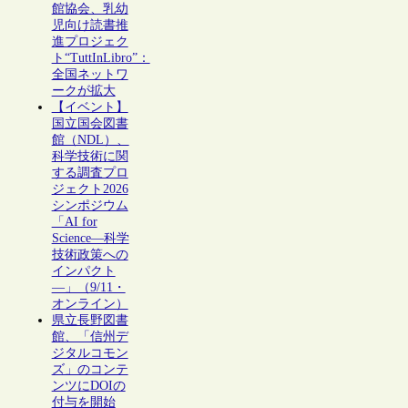
館協会、乳幼
児向け読書推
進プロジェク
ト“TuttInLibro”：
全国ネットワ
ークが拡大
【イベント】
国立国会図書
館（NDL）、
科学技術に関
する調査プロ
ジェクト2026
シンポジウム
「AI for
Science―科学
技術政策への
インパクト
―」（9/11・
オンライン）
県立長野図書
館、「信州デ
ジタルコモン
ズ」のコンテ
ンツにDOIの
付与を開始