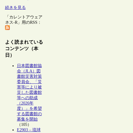
続きを見る
「カレントアウェア
ネス-R」用のRSS：
よく読まれている
コンテンツ（本
日）
日本図書館協
会（JLA）図
書館災害対策
委員会、「災
害等により被
災した図書館
等への助成
（2026年
度）」を希望
する図書館の
募集を開始
（105）
E2903 – 琉球