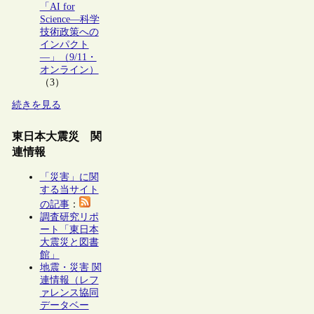
「AI for
Science―科学
技術政策への
インパクト
―」（9/11・
オンライン）
（3）
続きを見る
東日本大震災 関
連情報
「災害」に関
する当サイト
の記事
：
調査研究リポ
ート「東日本
大震災と図書
館」
地震・災害 関
連情報（レフ
ァレンス協同
データベー