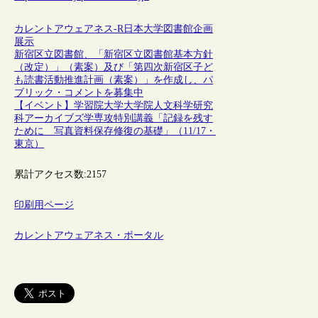
カレントアウェアネス-R
日本
大学図書館
企画
展示
新宿区立図書館、「新宿区立図書館基本方針
（改定）」（素案）及び「第四次新宿区子ど
も読書活動推進計画（素案）」を作成し、パ
ブリック・コメントを募集中
【イベント】学習院大学大学院人文科学研究
科アーカイブズ学専攻特別講義「記録を残す
ために 写真資料保存修復の基礎」（11/17・
東京）
累計アクセス数:
2157
印刷用ページ
カレントアウェアネス・ポータル