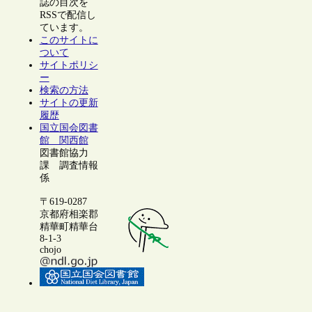
誌の目次を
RSSで配信し
ています。
このサイトに
ついて
サイトポリシ
ー
検索の方法
サイトの更新
履歴
国立国会図書
館 関西館
図書館協力
課 調査情報
係
〒619-0287
京都府相楽郡
精華町精華台
8-1-3
chojo