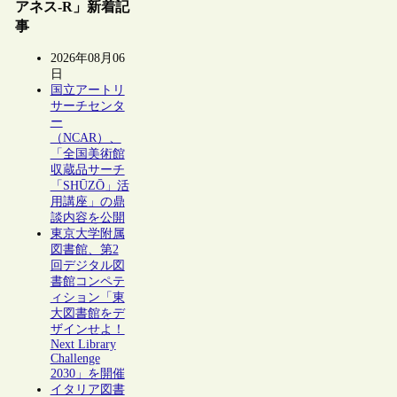
アネス-R」新着記
事
2026年08月06
日
国立アートリ
サーチセンタ
ー
（NCAR）、
「全国美術館
収蔵品サーチ
「SHŪZŌ」活
用講座」の鼎
談内容を公開
東京大学附属
図書館、第2
回デジタル図
書館コンペテ
ィション「東
大図書館をデ
ザインせよ！
Next Library
Challenge
2030」を開催
イタリア図書