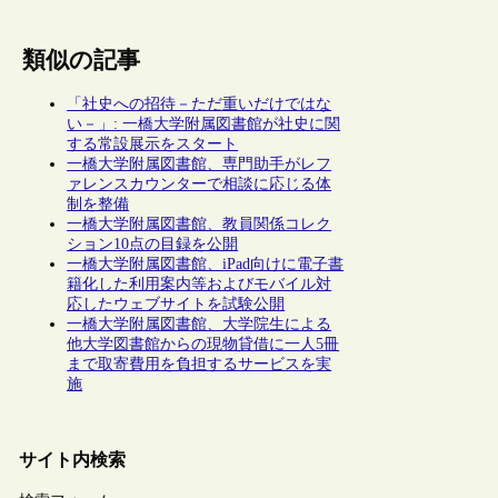
類似の記事
「社史への招待－ただ重いだけではな
い－」: 一橋大学附属図書館が社史に関
する常設展示をスタート
一橋大学附属図書館、専門助手がレフ
ァレンスカウンターで相談に応じる体
制を整備
一橋大学附属図書館、教員関係コレク
ション10点の目録を公開
一橋大学附属図書館、iPad向けに電子書
籍化した利用案内等およびモバイル対
応したウェブサイトを試験公開
一橋大学附属図書館、大学院生による
他大学図書館からの現物貸借に一人5冊
まで取寄費用を負担するサービスを実
施
サイト内検索