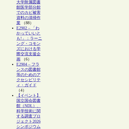
大学附属図書
館医学部分館
でのカビ被害
資料の清掃作
業
（88）
E2902 – 「わ
かっていいと
も!」：ラーニ
ング・コモン
ズにおける学
際交流支援企
画
（6）
E2904 – フラ
ンスの図書館
等のためのア
クセシビリテ
ィ・ガイド
（4）
【イベント】
国立国会図書
館（NDL）、
科学技術に関
する調査プロ
ジェクト2026
シンポジウム