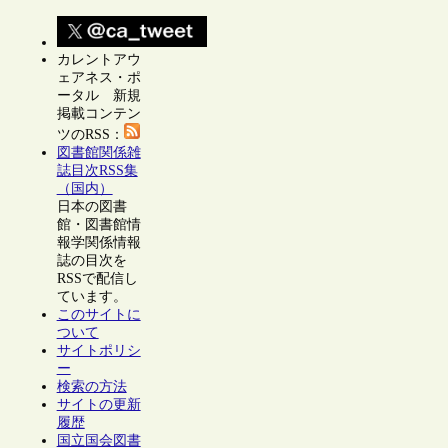
カレントアウ
ェアネス・ポ
ータル 新規
掲載コンテン
ツのRSS：
図書館関係雑
誌目次RSS集
（国内）
日本の図書
館・図書館情
報学関係情報
誌の目次を
RSSで配信し
ています。
このサイトに
ついて
サイトポリシ
ー
検索の方法
サイトの更新
履歴
国立国会図書