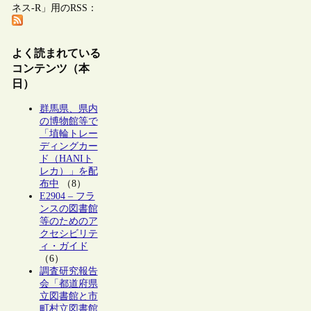
ネス-R」用のRSS：
よく読まれている
コンテンツ（本
日）
群馬県、県内
の博物館等で
「埴輪トレー
ディングカー
ド（HANIト
レカ）」を配
布中
（8）
E2904 – フラ
ンスの図書館
等のためのア
クセシビリテ
ィ・ガイド
（6）
調査研究報告
会「都道府県
立図書館と市
町村立図書館