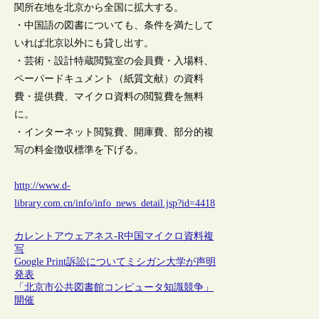
関所在地を北京から全国に拡大する。
・中国語の図書についても、条件を満たして
いれば北京以外にも貸し出す。
・芸術・設計特蔵閲覧室の会員費・入場料、
ペーパードキュメント（紙質文献）の資料
費・提供費、マイクロ資料の閲覧費を無料
に。
・インターネット閲覧費、開庫費、部分的複
写の料金徴収標準を下げる。
http://www.d-
library.com.cn/info/info_news_detail.jsp?id=4418
カレントアウェアネス-R
中国
マイクロ資料
複
写
Google Print訴訟についてミシガン大学が声明
発表
「北京市公共図書館コンピュータ知識競争」
開催