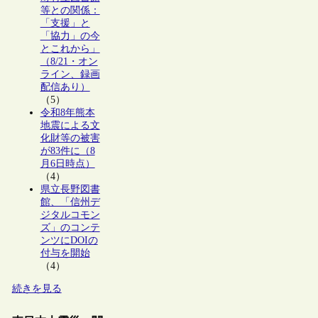
等との関係：
「支援」と
「協力」の今
とこれから」
（8/21・オン
ライン、録画
配信あり）
（5）
令和8年熊本
地震による文
化財等の被害
が83件に（8
月6日時点）
（4）
県立長野図書
館、「信州デ
ジタルコモン
ズ」のコンテ
ンツにDOIの
付与を開始
（4）
続きを見る