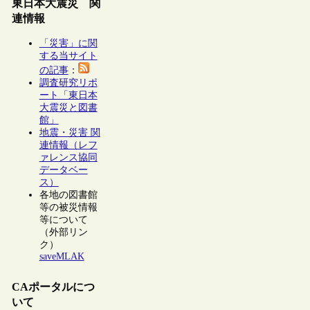
東日本大震災 関
連情報
「災害」に関
する当サイト
の記事
：
調査研究リポ
ート「東日本
大震災と図書
館」
地震・災害 関
連情報（レフ
ァレンス協同
データベー
ス）
各地の図書館
等の被災情報
等について
（外部リン
ク）
saveMLAK
CAポータルにつ
いて