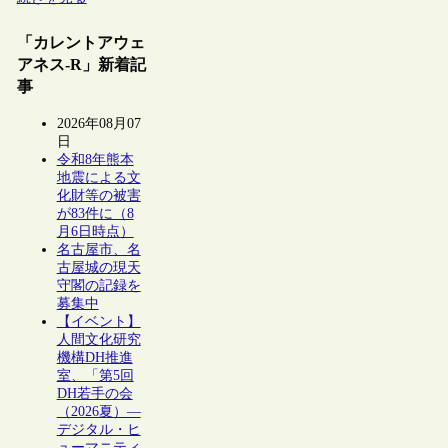
「カレントアウェ
アネス-R」新着記
事
2026年08月07
日
令和8年熊本
地震による文
化財等の被害
が83件に（8
月6日時点）
名古屋市、名
古屋城の現天
守閣の記録を
募集中
【イベント】
人間文化研究
機構DH推進
室、「第5回
DH若手の会
（2026夏）―
デジタル・ヒ
ューマニティ