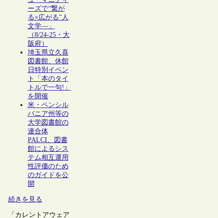
ーズで“繋が
る×広がる”人
文学―」
（8/24-25・大
阪府）
埼玉県立久喜
図書館、休館
日特別イベン
ト「本のタイ
トルで一句!」
を開催
米・ペンシル
バニア州等の
大学図書館の
連合体
PALCI、図書
館によるシス
テム相互運用
性評価のため
のガイドを公
開
続きを見る
「カレントアウェア