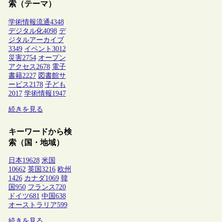
索（テーマ）
学術情報流通
4348
デジタル化
4098
デ
ジタルアーカイブ
3349
イベント
3012
災害
2754
オープン
アクセス
2678
電子
書籍
2227
図書館サ
ービス
2178
子ども
2017
学術情報
1947
続きを見る
キーワードから検
索（国・地域）
日本
19628
米国
10662
英国
3216
欧州
1426
カナダ
1069
韓
国
950
フランス
720
ドイツ
681
中国
638
オーストラリア
599
続きを見る