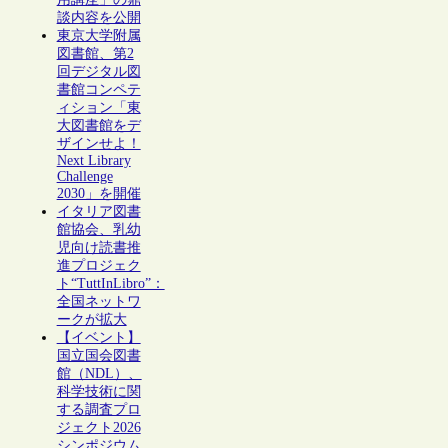
談内容を公開
東京大学附属
図書館、第2
回デジタル図
書館コンペテ
ィション「東
大図書館をデ
ザインせよ！
Next Library
Challenge
2030」を開催
イタリア図書
館協会、乳幼
児向け読書推
進プロジェク
ト“TuttInLibro”：
全国ネットワ
ークが拡大
【イベント】
国立国会図書
館（NDL）、
科学技術に関
する調査プロ
ジェクト2026
シンポジウム