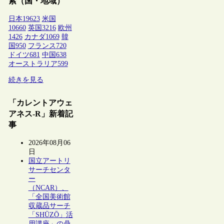
索（国・地域）
日本
19623
米国
10660
英国
3216
欧州
1426
カナダ
1069
韓
国
950
フランス
720
ドイツ
681
中国
638
オーストラリア
599
続きを見る
「カレントアウェ
アネス-R」新着記
事
2026年08月06
日
国立アートリ
サーチセンタ
ー
（NCAR）、
「全国美術館
収蔵品サーチ
「SHŪZŌ」活
用講座」の鼎