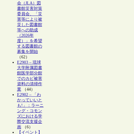
会（JLA）図
書館災害対策
委員会、「災
害等により被
災した図書館
等への助成
（2026年
度）」を希望
する図書館の
募集を開始
（62）
E2903 – 琉球
大学附属図書
館医学部分館
でのカビ被害
資料の清掃作
業
（44）
E2902 – 「わ
かっていいと
も!」：ラーニ
ング・コモン
ズにおける学
際交流支援企
画
（6）
【イベント】