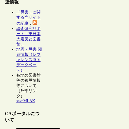
連情報
「災害」に関
する当サイト
の記事
：
調査研究リポ
ート「東日本
大震災と図書
館」
地震・災害 関
連情報（レフ
ァレンス協同
データベー
ス）
各地の図書館
等の被災情報
等について
（外部リン
ク）
saveMLAK
CAポータルにつ
いて