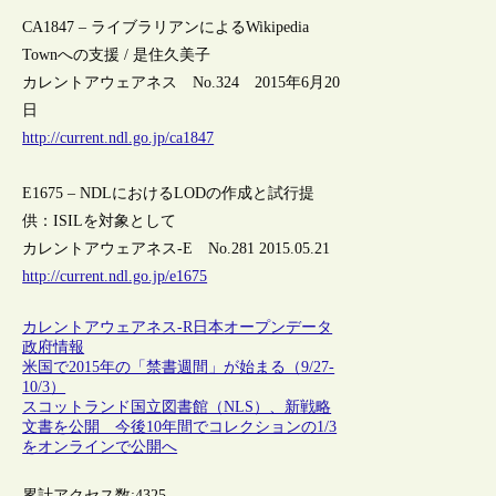
CA1847 – ライブラリアンによるWikipedia
Townへの支援 / 是住久美子
カレントアウェアネス No.324 2015年6月20
日
http://current.ndl.go.jp/ca1847
E1675 – NDLにおけるLODの作成と試行提
供：ISILを対象として
カレントアウェアネス-E No.281 2015.05.21
http://current.ndl.go.jp/e1675
カレントアウェアネス-R
日本
オープンデータ
政府情報
米国で2015年の「禁書週間」が始まる（9/27-
10/3）
スコットランド国立図書館（NLS）、新戦略
文書を公開 今後10年間でコレクションの1/3
をオンラインで公開へ
累計アクセス数:
4325