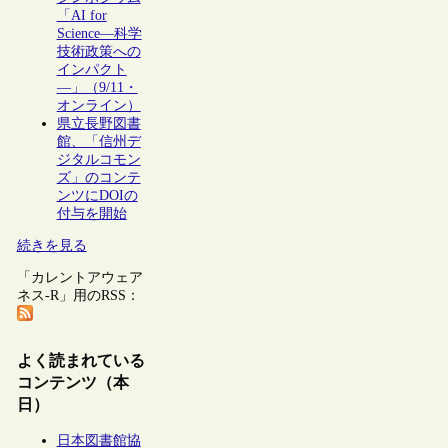
「AI for
Science―科学
技術政策への
インパクト
―」（9/11・
オンライン）
県立長野図書
館、「信州デ
ジタルコモン
ズ」のコンテ
ンツにDOIの
付与を開始
続きを見る
「カレントアウェア
ネス-R」用のRSS：
よく読まれている
コンテンツ（本
日）
日本図書館協