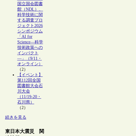
国立国会図書
館（NDL）、
科学技術に関
する調査プロ
ジェクト2026
シンポジウム
「AI for
Science―科学
技術政策への
インパクト
―」（9/11・
オンライン）
（2）
【イベント】
第112回全国
図書館大会石
川大会
（11/19-20・
石川県）
（2）
続きを見る
東日本大震災 関