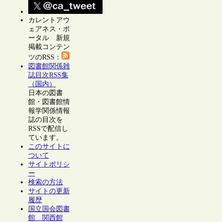
カレントアウ
ェアネス・ポ
ータル 新規
掲載コンテン
ツのRSS：
図書館関係雑
誌目次RSS集
（国内）
日本の図書
館・図書館情
報学関係情報
誌の目次を
RSSで配信し
ています。
このサイトに
ついて
サイトポリシ
ー
検索の方法
サイトの更新
履歴
国立国会図書
館 関西館