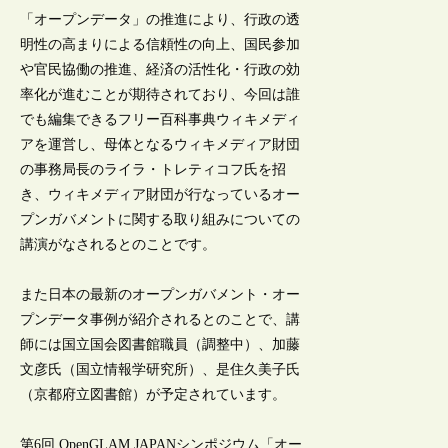
「オープンデータ」の推進により、行政の透
明性の高まりによる信頼性の向上、国民参加
や官民協働の推進、経済の活性化・行政の効
率化が進むことが期待されており、今回は誰
でも編集できるフリー百科事典ウィキメディ
アを運営し、母体となるウィキメディア財団
の事務局長のライラ・トレティコフ氏を招
き、ウィキメディア財団が行なっているオー
プンガバメントに関する取り組みについての
講演がなされるとのことです。
また日本の最新のオープンガバメント・オー
プンデータ事例が紹介されるとのことで、講
師には国立国会図書館職員（調整中）、加藤
文彦氏（国立情報学研究所）、是住久美子氏
（京都府立図書館）が予定されています。
第6回 OpenGLAM JAPANシンポジウム「オー