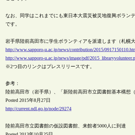
なお、同学はこれまでにも東日本大震災被災地復興ボラン
です。
岩手県陸前高田市に学生ボランティアを派遣します（札幌大学/札幌
http://www.sapporo-u.ac.jp/news/contribution/2015/0917150110.ht
http://www.sapporo-u.ac.jp/news/image/pdf/2015_libraryvolunteer.
※2つ目のリンクはプレスリリースです。
参考：
陸前高田市（岩手県）、「新陸前高田市立図書館基本構想
Posted 2015年8月27日
http://current.ndl.go.jp/node/29274
陸前高田市立図書館の仮設図書館、来館者5000人に到達
Posted 2013年10月25日