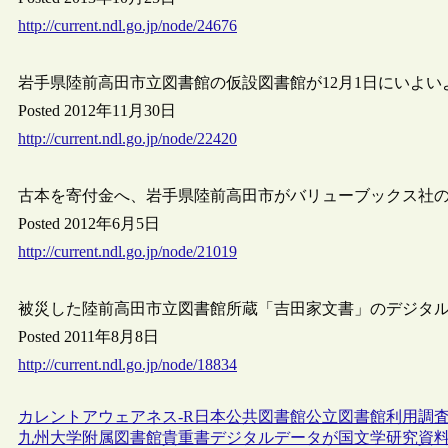
http://current.ndl.go.jp/node/24676
岩手県陸前高田市立図書館の仮設図書館が12月1日にいよい
Posted 2012年11月30日
http://current.ndl.go.jp/node/22420
古本を寄付金へ、岩手県陸前高田市がバリューブックス社
Posted 2012年6月5日
http://current.ndl.go.jp/node/21019
被災した陸前高田市立図書館所蔵「吉田家文書」のデジタ
Posted 2011年8月8日
http://current.ndl.go.jp/node/18834
カレントアウェアネス-R
日本
公共図書館
公立図書館
利用調
九州大学附属図書館貴重書デジタルデータが国文学研究資