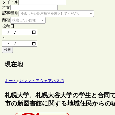
タイトル
本文
記事種別
検索したい記事種別を選択してください
館種
検索したい館種を選択してください
投稿日
～
検索
現在地
ホーム
»
カレントアウェアネス-R
札幌大学、札幌大谷大学の学生と合同
市の新図書館に関する地域住民からの