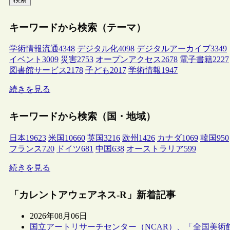
キーワードから検索（テーマ）
学術情報流通
4348
デジタル化
4098
デジタルアーカイブ
3349
イベント
3009
災害
2753
オープンアクセス
2678
電子書籍
2227
図書館サービス
2178
子ども
2017
学術情報
1947
続きを見る
キーワードから検索（国・地域）
日本
19623
米国
10660
英国
3216
欧州
1426
カナダ
1069
韓国
950
フランス
720
ドイツ
681
中国
638
オーストラリア
599
続きを見る
「カレントアウェアネス-R」新着記事
2026年08月06日
国立アートリサーチセンター（NCAR）、「全国美術