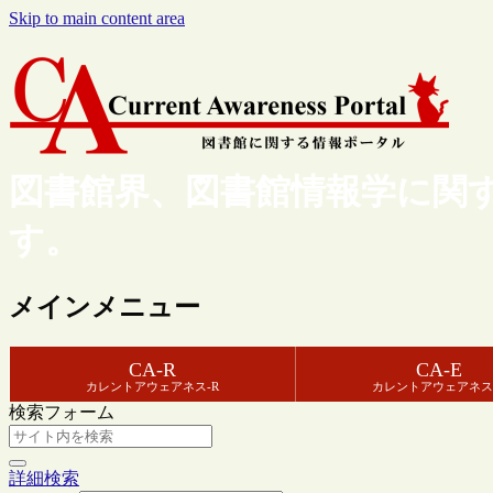
Skip to main content area
図書館界、図書館情報学に関
す。
メインメニュー
CA-R
CA-E
カレントアウェアネス-R
カレントアウェアネス
検索フォーム
詳細検索