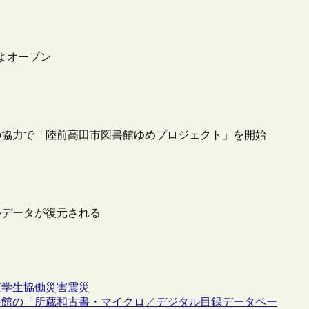
よオープン
の協力で「陸前高田市図書館ゆめプロジェクト」を開始
ルデータが復元される
査
学生協働
災害
震災
料館の「所蔵和古書・マイクロ／デジタル目録データベー