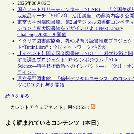
2026年08月06日
国立アートリサーチセンター（NCAR）、「全国美術
収蔵品サーチ「SHŪZŌ」活用講座」の鼎談内容を公
東京大学附属図書館、第2回デジタル図書館コンペテ
ション「東大図書館をデザインせよ！Next Library
Challenge 2030」を開催
イタリア図書館協会、乳幼児向け読書推進プロジェク
ト“TuttInLibro”：全国ネットワークが拡大
【イベント】国立国会図書館（NDL）、科学技術に関
する調査プロジェクト2026シンポジウム「AI for
Science―科学技術政策へのインパクト―」（9/11・オ
ライン）
県立長野図書館、「信州デジタルコモンズ」のコンテ
ツにDOIの付与を開始
続きを見る
「カレントアウェアネス-R」用のRSS：
よく読まれているコンテンツ（本日）