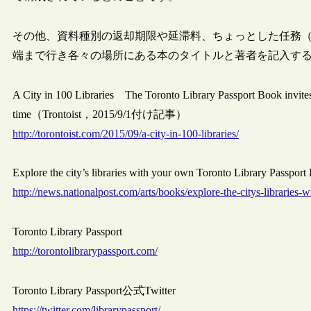
その他、資料種別の返却期限や延滞料、ちょっとした任務
端まで行き各々の場所にある本のタイトルと著者を記入す
A City in 100 Libraries The Toronto Library Passport Book invites 
time（Trontoist，2015/9/1付け記事）
http://torontoist.com/2015/09/a-city-in-100-libraries/
Explore the city’s libraries with your own Toronto Library Pa
http://news.nationalpost.com/arts/books/explore-the-citys-libraries
Toronto Library Passport
http://torontolibrarypassport.com/
Toronto Library Passport公式Twitter
https://twitter.com/librarypassport/