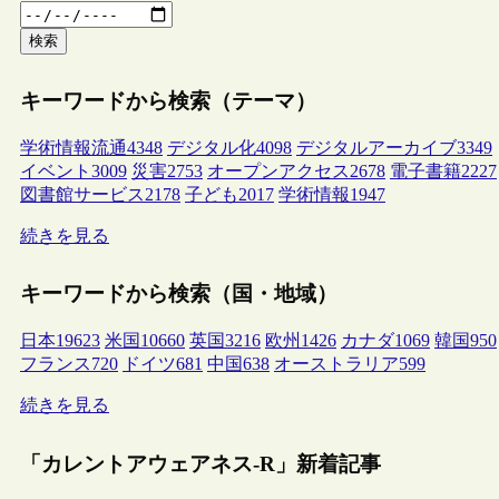
検索
キーワードから検索（テーマ）
学術情報流通
4348
デジタル化
4098
デジタルアーカイブ
3349
イベント
3009
災害
2753
オープンアクセス
2678
電子書籍
2227
図書館サービス
2178
子ども
2017
学術情報
1947
続きを見る
キーワードから検索（国・地域）
日本
19623
米国
10660
英国
3216
欧州
1426
カナダ
1069
韓国
950
フランス
720
ドイツ
681
中国
638
オーストラリア
599
続きを見る
「カレントアウェアネス-R」新着記事