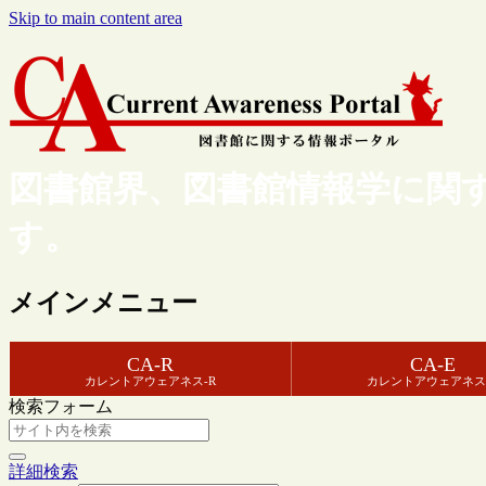
Skip to main content area
図書館界、図書館情報学に関
す。
メインメニュー
CA-R
CA-E
カレントアウェアネス-R
カレントアウェアネス
検索フォーム
詳細検索