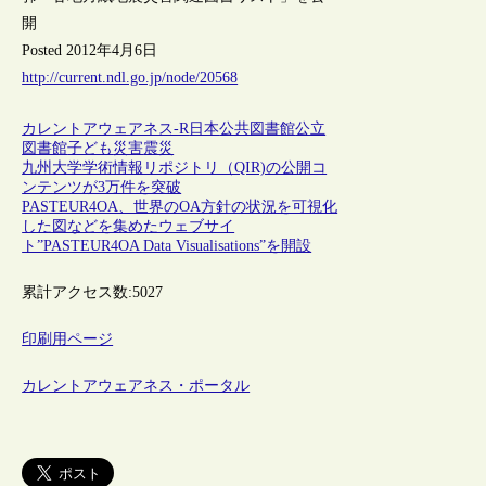
開
Posted 2012年4月6日
http://current.ndl.go.jp/node/20568
カレントアウェアネス-R
日本
公共図書館
公立
図書館
子ども
災害
震災
九州大学学術情報リポジトリ（QIR)の公開コ
ンテンツが3万件を突破
PASTEUR4OA、世界のOA方針の状況を可視化
した図などを集めたウェブサイ
ト”PASTEUR4OA Data Visualisations”を開設
累計アクセス数:
5027
印刷用ページ
カレントアウェアネス・ポータル