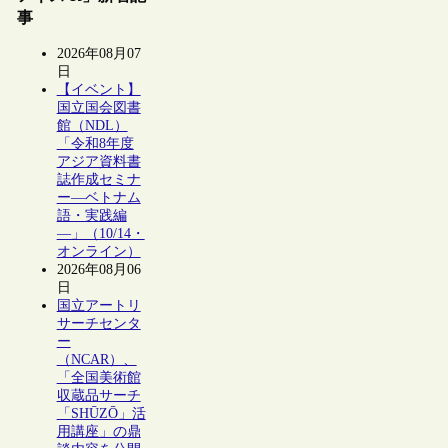
事
2026年08月07
日
【イベント】
国立国会図書
館（NDL）
「令和8年度
アジア資料書
誌作成セミナ
ー―ベトナム
語・実践編
―」（10/14・
オンライン）
2026年08月06
日
国立アートリ
サーチセンタ
ー
（NCAR）、
「全国美術館
収蔵品サーチ
「SHŪZŌ」活
用講座」の鼎