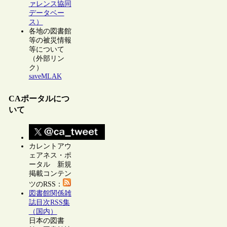
ァレンス協同
データベー
ス）
各地の図書館
等の被災情報
等について
（外部リン
ク）
saveMLAK
CAポータルにつ
いて
カレントアウ
ェアネス・ポ
ータル 新規
掲載コンテン
ツのRSS：
図書館関係雑
誌目次RSS集
（国内）
日本の図書