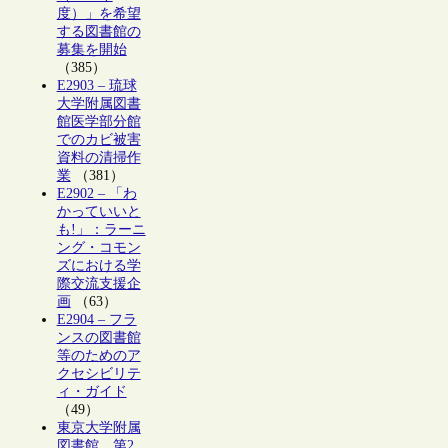
度）」を希望
する図書館の
募集を開始
（385）
E2903 – 琉球
大学附属図書
館医学部分館
でのカビ被害
資料の清掃作
業
（381）
E2902 – 「わ
かっていいと
も!」：ラーニ
ング・コモン
ズにおける学
際交流支援企
画
（63）
E2904 – フラ
ンスの図書館
等のためのア
クセシビリテ
ィ・ガイド
（49）
東京大学附属
図書館、第2