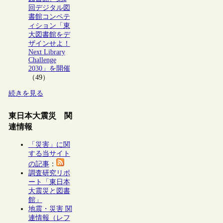
回デジタル図
書館コンペテ
ィション「東
大図書館をデ
ザインせよ！
Next Library
Challenge
2030」を開催
（49）
続きを見る
東日本大震災 関
連情報
「災害」に関
する当サイト
の記事
：
調査研究リポ
ート「東日本
大震災と図書
館」
地震・災害 関
連情報（レフ