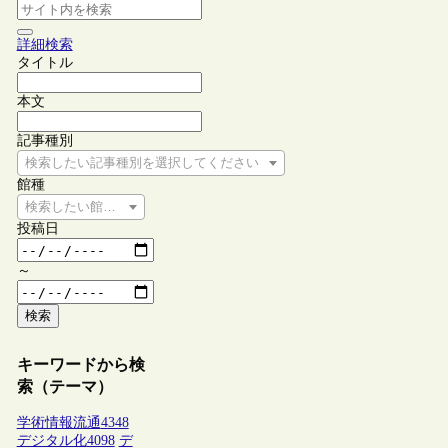
詳細検索
タイトル
本文
記事種別
検索したい記事種別を選択してください
館種
検索したい館種を選択してください
投稿日
～
検索
キーワードから検
索（テーマ）
学術情報流通
4348
デジタル化
4098
デ