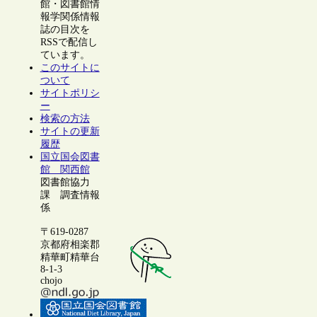
館・図書館情
報学関係情報
誌の目次を
RSSで配信し
ています。
このサイトに
ついて
サイトポリシ
ー
検索の方法
サイトの更新
履歴
国立国会図書
館 関西館
図書館協力
課 調査情報
係
〒619-0287
京都府相楽郡
精華町精華台
8-1-3
chojo