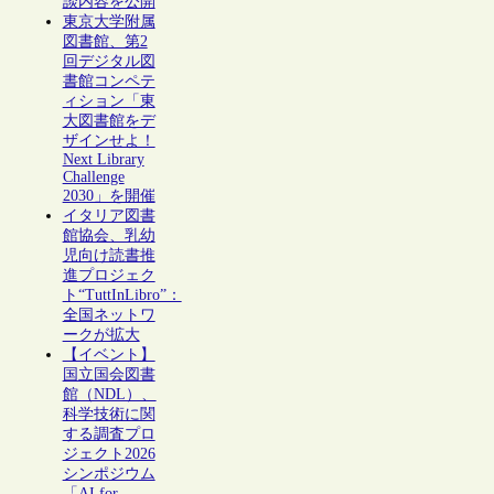
談内容を公開
東京大学附属
図書館、第2
回デジタル図
書館コンペテ
ィション「東
大図書館をデ
ザインせよ！
Next Library
Challenge
2030」を開催
イタリア図書
館協会、乳幼
児向け読書推
進プロジェク
ト“TuttInLibro”：
全国ネットワ
ークが拡大
【イベント】
国立国会図書
館（NDL）、
科学技術に関
する調査プロ
ジェクト2026
シンポジウム
「AI for