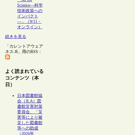
Science―科学
技術政策への
インパクト
―」（9/11・
オンライン）
続きを見る
「カレントアウェア
ネス-R」用のRSS：
よく読まれている
コンテンツ（本
日）
日本図書館協
会（JLA）図
書館災害対策
委員会、「災
害等により被
災した図書館
等への助成
（2026年