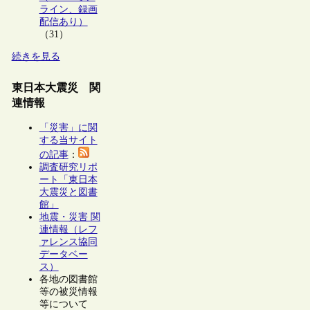
ライン、録画
配信あり）
（31）
続きを見る
東日本大震災 関
連情報
「災害」に関
する当サイト
の記事
：
調査研究リポ
ート「東日本
大震災と図書
館」
地震・災害 関
連情報（レフ
ァレンス協同
データベー
ス）
各地の図書館
等の被災情報
等について