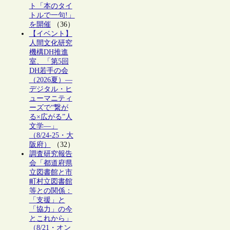
ト「本のタイ
トルで一句!」
を開催
（36）
【イベント】
人間文化研究
機構DH推進
室、「第5回
DH若手の会
（2026夏）―
デジタル・ヒ
ューマニティ
ーズで“繋が
る×広がる”人
文学―」
（8/24-25・大
阪府）
（32）
調査研究報告
会「都道府県
立図書館と市
町村立図書館
等との関係：
「支援」と
「協力」の今
とこれから」
（8/21・オン