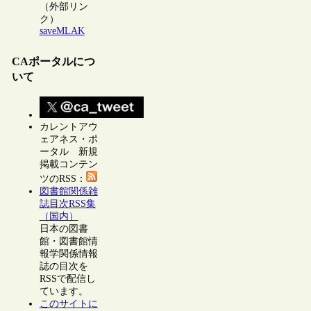
（外部リン
ク）
saveMLAK
CAポータルにつ
いて
カレントアウ
ェアネス・ポ
ータル 新規
掲載コンテン
ツのRSS：
図書館関係雑
誌目次RSS集
（国内）
日本の図書
館・図書館情
報学関係情報
誌の目次を
RSSで配信し
ています。
このサイトに