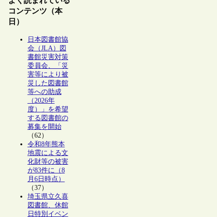
よく読まれている
コンテンツ（本
日）
日本図書館協
会（JLA）図
書館災害対策
委員会、「災
害等により被
災した図書館
等への助成
（2026年
度）」を希望
する図書館の
募集を開始
（62）
令和8年熊本
地震による文
化財等の被害
が83件に（8
月6日時点）
（37）
埼玉県立久喜
図書館、休館
日特別イベン