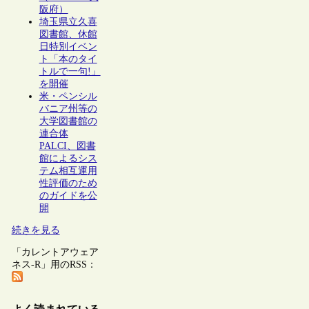
阪府）
埼玉県立久喜
図書館、休館
日特別イベン
ト「本のタイ
トルで一句!」
を開催
米・ペンシル
バニア州等の
大学図書館の
連合体
PALCI、図書
館によるシス
テム相互運用
性評価のため
のガイドを公
開
続きを見る
「カレントアウェア
ネス-R」用のRSS：