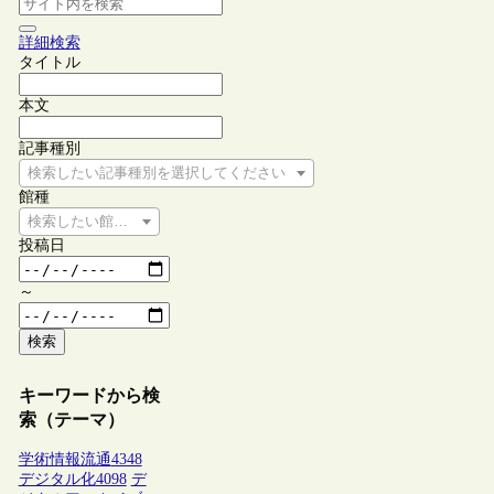
詳細検索
タイトル
本文
記事種別
検索したい記事種別を選択してください
館種
検索したい館種を選択してください
投稿日
～
検索
キーワードから検
索（テーマ）
学術情報流通
4348
デジタル化
4098
デ