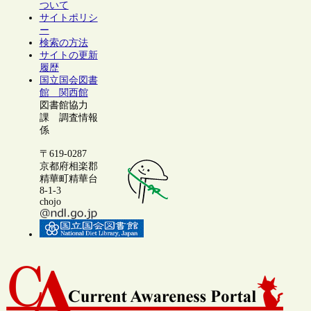
ついて
サイトポリシ
ー
検索の方法
サイトの更新
履歴
国立国会図書
館 関西館
図書館協力
課 調査情報
係
〒619-0287
京都府相楽郡
精華町精華台
8-1-3
chojo