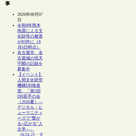
事
2026年08月07
日
令和8年熊本
地震による文
化財等の被害
が83件に（8
月6日時点）
名古屋市、名
古屋城の現天
守閣の記録を
募集中
【イベント】
人間文化研究
機構DH推進
室、「第5回
DH若手の会
（2026夏）―
デジタル・ヒ
ューマニティ
ーズで“繋が
る×広がる”人
文学―」
（8/24-25・大