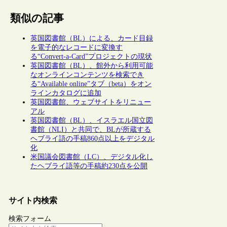
類似の記事
英国図書館（BL）による、カード目録
を電子的なレコードに変換す
る“Convert-a-Card”プロジェクトの現状
英国図書館（BL）、館外から利用可能
なオンラインコンテンツを検索でき
る“Available online”タブ（beta）をオン
ラインカタログに追加
英国図書館、ウェブサイトをリニュー
アル
英国図書館（BL）、イスラエル国立図
書館（NLI）と共同で、BLが所蔵する
ヘブライ語の手稿860点以上をデジタル
化
米国議会図書館（LC）、デジタル化し
たヘブライ語等の手稿約230点を公開
サイト内検索
検索フォーム