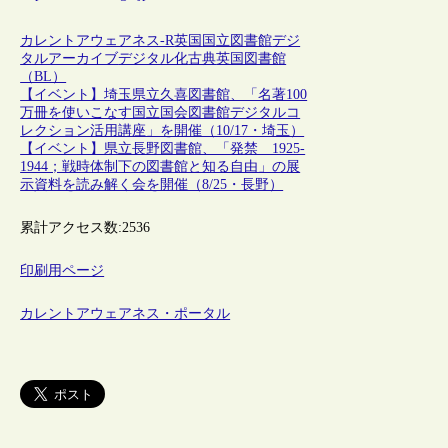
カレントアウェアネス-R
英国
国立図書館
デジ
タルアーカイブ
デジタル化
古典
英国図書館
（BL）
【イベント】埼玉県立久喜図書館、「名著100
万冊を使いこなす国立国会図書館デジタルコ
レクション活用講座」を開催（10/17・埼玉）
【イベント】県立長野図書館、「発禁 1925-
1944；戦時体制下の図書館と知る自由」の展
示資料を読み解く会を開催（8/25・長野）
累計アクセス数:
2536
印刷用ページ
カレントアウェアネス・ポータル