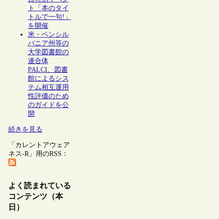
ト「本のタイ
トルで一句!」
を開催
米・ペンシル
バニア州等の
大学図書館の
連合体
PALCI、図書
館によるシス
テム相互運用
性評価のため
のガイドを公
開
続きを見る
「カレントアウェア
ネス-R」用のRSS：
よく読まれている
コンテンツ（本
日）