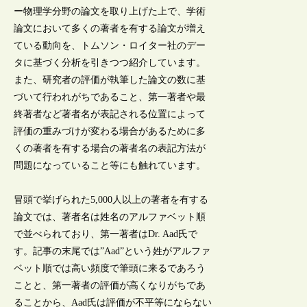
ー物理学分野の論文を取り上げた上で、学術
論文において多くの著者を有する論文が増え
ている動向を、トムソン・ロイター社のデー
タに基づく分析を引きつつ紹介しています。
また、研究者の評価が執筆した論文の数に基
づいて行われがちであること、第一著者や最
終著者など著者名が表記される位置によって
評価の重みづけが変わる場合があるために多
くの著者を有する場合の著者名の表記方法が
問題になっていること等にも触れています。
冒頭で挙げられた5,000人以上の著者を有する
論文では、著者名は姓名のアルファベット順
で並べられており、第一著者はDr. Aad氏で
す。記事の末尾では”Aad”という姓がアルファ
ベット順では高い頻度で筆頭に来るであろう
ことと、第一著者の評価が高くなりがちであ
ることから、Aad氏は評価が不平等にならない