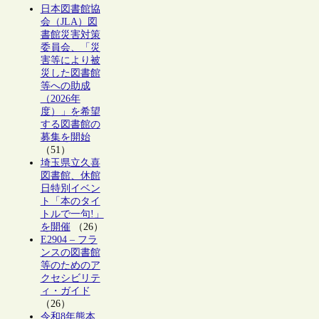
日本図書館協
会（JLA）図
書館災害対策
委員会、「災
害等により被
災した図書館
等への助成
（2026年
度）」を希望
する図書館の
募集を開始
（51）
埼玉県立久喜
図書館、休館
日特別イベン
ト「本のタイ
トルで一句!」
を開催
（26）
E2904 – フラ
ンスの図書館
等のためのア
クセシビリテ
ィ・ガイド
（26）
令和8年熊本