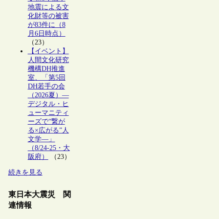
地震による文
化財等の被害
が83件に（8
月6日時点）
（23）
【イベント】
人間文化研究
機構DH推進
室、「第5回
DH若手の会
（2026夏）―
デジタル・ヒ
ューマニティ
ーズで“繋が
る×広がる”人
文学―」
（8/24-25・大
阪府）
（23）
続きを見る
東日本大震災 関
連情報