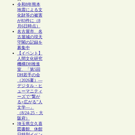
令和8年熊本
地震による文
化財等の被害
が83件に（8
月6日時点）
名古屋市、名
古屋城の現天
守閣の記録を
募集中
【イベント】
人間文化研究
機構DH推進
室、「第5回
DH若手の会
（2026夏）―
デジタル・ヒ
ューマニティ
ーズで“繋が
る×広がる”人
文学―」
（8/24-25・大
阪府）
埼玉県立久喜
図書館、休館
日特別イベン