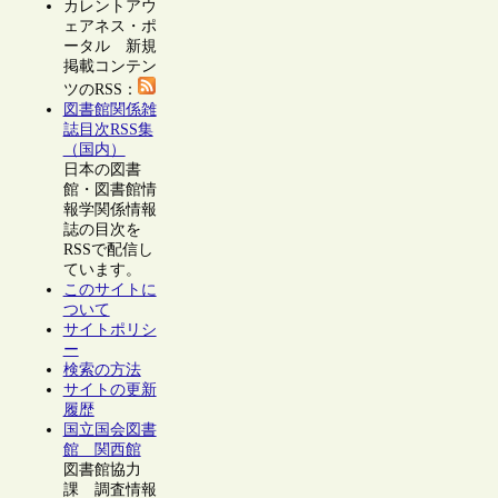
カレントアウ
ェアネス・ポ
ータル 新規
掲載コンテン
ツのRSS：
図書館関係雑
誌目次RSS集
（国内）
日本の図書
館・図書館情
報学関係情報
誌の目次を
RSSで配信し
ています。
このサイトに
ついて
サイトポリシ
ー
検索の方法
サイトの更新
履歴
国立国会図書
館 関西館
図書館協力
課 調査情報