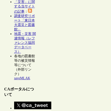
「災害」に関
する当サイト
の記事
：
調査研究リポ
ート「東日本
大震災と図書
館」
地震・災害 関
連情報（レフ
ァレンス協同
データベー
ス）
各地の図書館
等の被災情報
等について
（外部リン
ク）
saveMLAK
CAポータルにつ
いて