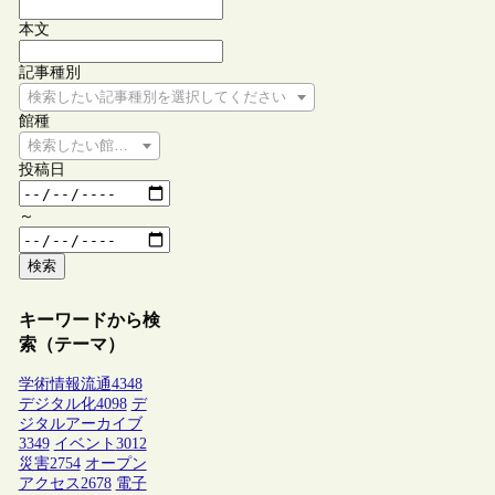
本文
記事種別
検索したい記事種別を選択してください
館種
検索したい館種を選択してください
投稿日
～
検索
キーワードから検
索（テーマ）
学術情報流通
4348
デジタル化
4098
デ
ジタルアーカイブ
3349
イベント
3012
災害
2754
オープン
アクセス
2678
電子