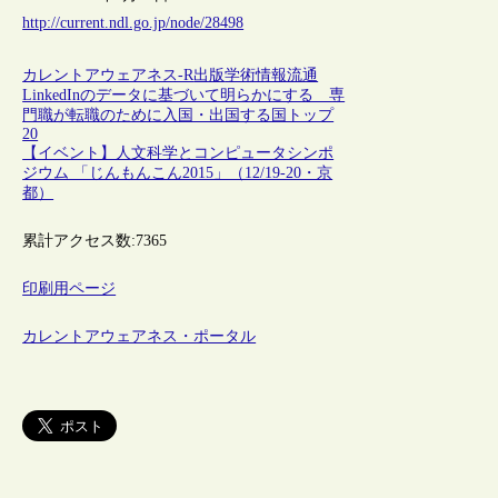
http://current.ndl.go.jp/node/28498
カレントアウェアネス-R
出版
学術情報流通
LinkedInのデータに基づいて明らかにする 専
門職が転職のために入国・出国する国トップ
20
【イベント】人文科学とコンピュータシンポ
ジウム 「じんもんこん2015」（12/19-20・京
都）
累計アクセス数:
7365
印刷用ページ
カレントアウェアネス・ポータル