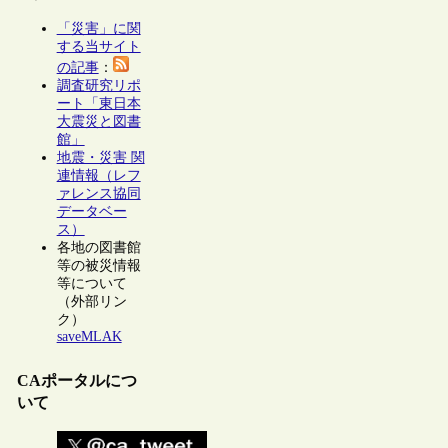
「災害」に関
する当サイト
の記事
：
調査研究リポ
ート「東日本
大震災と図書
館」
地震・災害 関
連情報（レフ
ァレンス協同
データベー
ス）
各地の図書館
等の被災情報
等について
（外部リン
ク）
saveMLAK
CAポータルにつ
いて