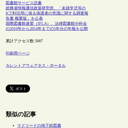
図書館サービス
読書
総務省情報通信政策研究所、「未就学児等の
ICT利活用に係る保護者の意識に関する調査報
告書 概要版」を公表
国際図書館連盟（IFLA）、法律図書館分科会
の2010年から2014年までの5年分の年報を公開
累計アクセス数:
5087
印刷用ページ
カレントアウェアネス・ポータル
類似の記事
マドリードの地下鉄図書