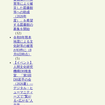
害等により被
災した図書館
等への助成
（2026年
度）」を希望
する図書館の
募集を開始
（12）
令和8年熊本
地震による文
化財等の被害
が83件に（8
月6日時点）
（5）
【イベント】
人間文化研究
機構DH推進
室、「第5回
DH若手の会
（2026夏）―
デジタル・ヒ
ューマニティ
ーズで“繋が
る×広がる”人
文学―」