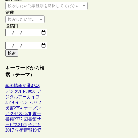
検索したい記事種別を選択してください
館種
検索したい館種を選択してください
投稿日
～
検索
キーワードから検
索（テーマ）
学術情報流通
4348
デジタル化
4098
デ
ジタルアーカイブ
3349
イベント
3012
災害
2754
オープン
アクセス
2678
電子
書籍
2227
図書館サ
ービス
2178
子ども
2017
学術情報
1947