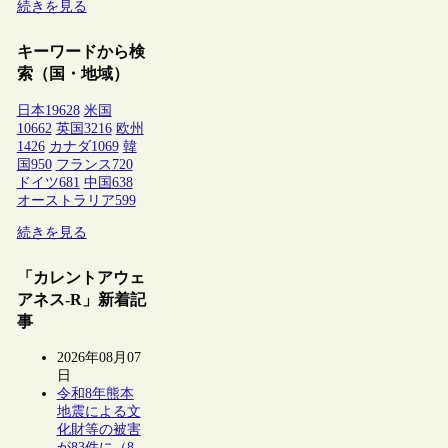
続きを見る
キーワードから検
索（国・地域）
日本
19628
米国
10662
英国
3216
欧州
1426
カナダ
1069
韓
国
950
フランス
720
ドイツ
681
中国
638
オーストラリア
599
続きを見る
「カレントアウェ
アネス-R」新着記
事
2026年08月07
日
令和8年熊本
地震による文
化財等の被害
が83件に（8