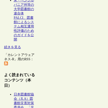
米・ペンシル
バニア州等の
大学図書館の
連合体
PALCI、図書
館によるシス
テム相互運用
性評価のため
のガイドを公
開
続きを見る
「カレントアウェア
ネス-R」用のRSS：
よく読まれている
コンテンツ（本
日）
日本図書館協
会（JLA）図
書館災害対策
委員会、「災