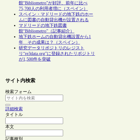
館“Bibliometro”が好評、前年に比べ
75,700人の利用者増に（スペイン）
スペイン・マドリードの地下鉄のホー
ムに図書の自動貸出機が設置される
マドリードの地下鉄図書
館“Bibliometro”（記事紹介）
地下鉄ホームの自動貸出機設置から1
年 その成果は？（スペイン）
研究データリポジトリのレジスト
リ“re3data.org”に登録されたリポジトリ
が1,500件を突破
サイト内検索
検索フォーム
詳細検索
タイトル
本文
記事種別