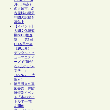
月6日時点）
名古屋市、名
古屋城の現天
守閣の記録を
募集中
【イベント】
人間文化研究
機構DH推進
室、「第5回
DH若手の会
（2026夏）―
デジタル・ヒ
ューマニティ
ーズで“繋が
る×広がる”人
文学―」
（8/24-25・大
阪府）
埼玉県立久喜
図書館、休館
日特別イベン
ト「本のタイ
トルで一句!」
を開催