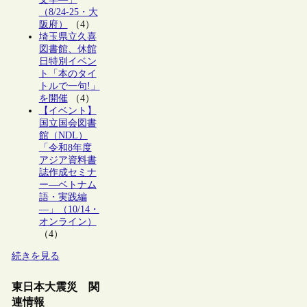
（8/24-25・大
阪府）
（4）
埼玉県立久喜
図書館、休館
日特別イベン
ト「本のタイ
トルで一句!」
を開催
（4）
【イベント】
国立国会図書
館（NDL）
「令和8年度
アジア資料書
誌作成セミナ
ー―ベトナム
語・実践編
―」（10/14・
オンライン）
（4）
続きを見る
東日本大震災 関
連情報