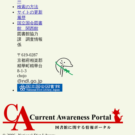
ー
検索の方法
サイトの更新
履歴
国立国会図書
館 関西館
図書館協力
課 調査情報
係
〒619-0287
京都府相楽郡
精華町精華台
8-1-3
chojo