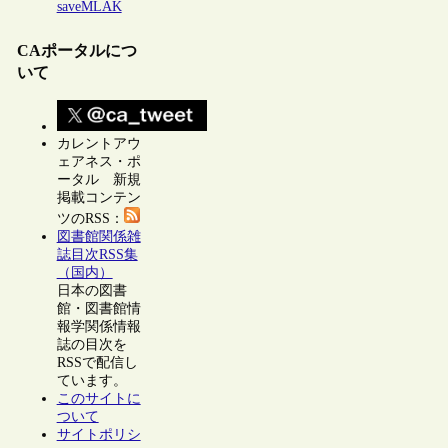
saveMLAK
CAポータルにつ
いて
カレントアウ
ェアネス・ポ
ータル 新規
掲載コンテン
ツのRSS：
図書館関係雑
誌目次RSS集
（国内）
日本の図書
館・図書館情
報学関係情報
誌の目次を
RSSで配信し
ています。
このサイトに
ついて
サイトポリシ