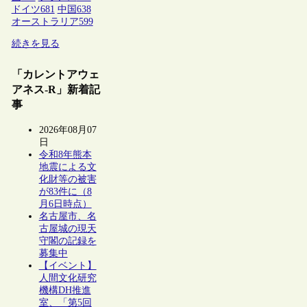
ドイツ
681
中国
638
オーストラリア
599
続きを見る
「カレントアウェ
アネス-R」新着記
事
2026年08月07
日
令和8年熊本
地震による文
化財等の被害
が83件に（8
月6日時点）
名古屋市、名
古屋城の現天
守閣の記録を
募集中
【イベント】
人間文化研究
機構DH推進
室、「第5回