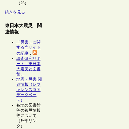
（26）
続きを見る
東日本大震災 関
連情報
「災害」に関
する当サイト
の記事
：
調査研究リポ
ート「東日本
大震災と図書
館」
地震・災害 関
連情報（レフ
ァレンス協同
データベー
ス）
各地の図書館
等の被災情報
等について
（外部リン
ク）