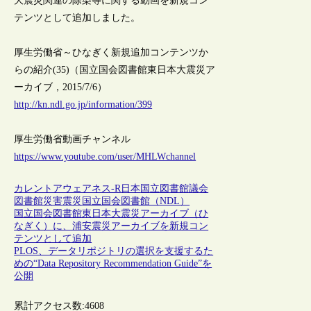
大震災関連の除染等に関する動画を新規コン
テンツとして追加しました。
厚生労働省～ひなぎく新規追加コンテンツか
らの紹介(35)（国立国会図書館東日本大震災ア
ーカイブ，2015/7/6）
http://kn.ndl.go.jp/information/399
厚生労働省動画チャンネル
https://www.youtube.com/user/MHLWchannel
カレントアウェアネス-R
日本
国立図書館
議会
図書館
災害
震災
国立国会図書館（NDL）
国立国会図書館東日本大震災アーカイブ（ひ
なぎく）に、浦安震災アーカイブを新規コン
テンツとして追加
PLOS、データリポジトリの選択を支援するた
めの“Data Repository Recommendation Guide”を
公開
累計アクセス数:
4608