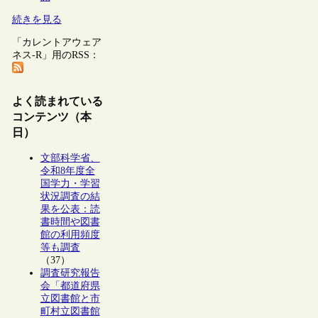
続きを見る
「カレントアウェア
ネス-R」用のRSS：
よく読まれている
コンテンツ（本
日）
文部科学省、
令和8年度全
国学力・学習
状況調査の結
果を公表：読
書時間や図書
館の利用頻度
等も調査
（37）
調査研究報告
会「都道府県
立図書館と市
町村立図書館