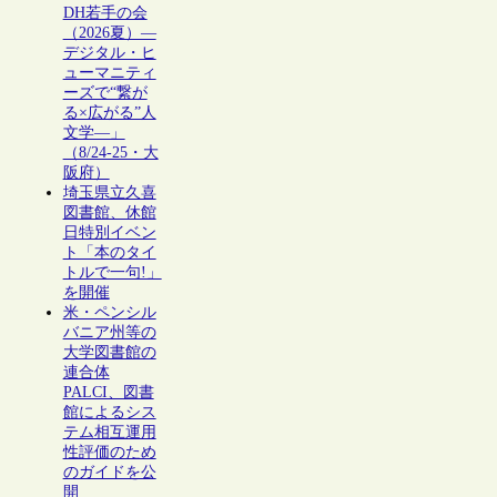
DH若手の会
（2026夏）―
デジタル・ヒ
ューマニティ
ーズで“繋が
る×広がる”人
文学―」
（8/24-25・大
阪府）
埼玉県立久喜
図書館、休館
日特別イベン
ト「本のタイ
トルで一句!」
を開催
米・ペンシル
バニア州等の
大学図書館の
連合体
PALCI、図書
館によるシス
テム相互運用
性評価のため
のガイドを公
開