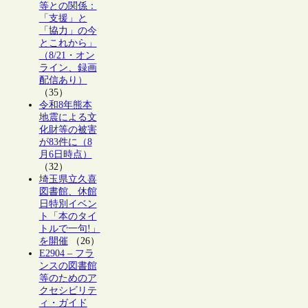
等との関係：
「支援」と
「協力」の今
とこれから」
（8/21・オン
ライン、録画
配信あり）
（35）
令和8年熊本
地震による文
化財等の被害
が83件に（8
月6日時点）
（32）
埼玉県立久喜
図書館、休館
日特別イベン
ト「本のタイ
トルで一句!」
を開催
（26）
E2904 – フラ
ンスの図書館
等のためのア
クセシビリテ
ィ・ガイド