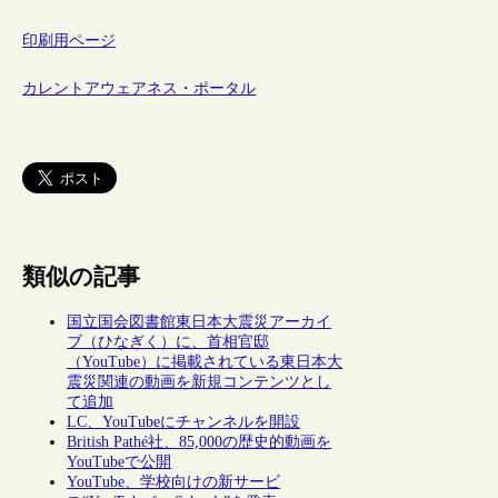
印刷用ページ
カレントアウェアネス・ポータル
類似の記事
国立国会図書館東日本大震災アーカイ
ブ（ひなぎく）に、首相官邸
（YouTube）に掲載されている東日本大
震災関連の動画を新規コンテンツとし
て追加
LC、YouTubeにチャンネルを開設
British Pathé社、85,000の歴史的動画を
YouTubeで公開
YouTube、学校向けの新サービ