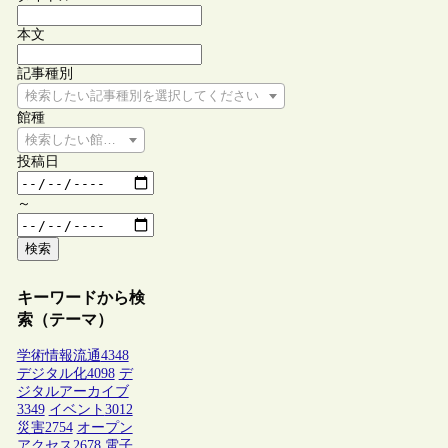
本文
記事種別
検索したい記事種別を選択してください
館種
検索したい館種を選択してください
投稿日
～
検索
キーワードから検
索（テーマ）
学術情報流通
4348
デジタル化
4098
デ
ジタルアーカイブ
3349
イベント
3012
災害
2754
オープン
アクセス
2678
電子