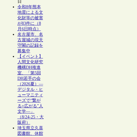
日
令和8年熊本
地震による文
化財等の被害
が83件に（8
月6日時点）
名古屋市、名
古屋城の現天
守閣の記録を
募集中
【イベント】
人間文化研究
機構DH推進
室、「第5回
DH若手の会
（2026夏）―
デジタル・ヒ
ューマニティ
ーズで“繋が
る×広がる”人
文学―」
（8/24-25・大
阪府）
埼玉県立久喜
図書館、休館