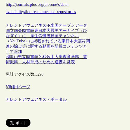
http://journals.plos.org/plosone/s/data-
availability#loc-recommended-repositories
カレントアウェアネス-R
米国
オープンデータ
国立国会図書館東日本大震災アーカイブ（ひ
なぎく）に、厚生労働省動画チャンネル
（YouTube）に掲載されている東日本大震災関
連の除染等に関する動画を新規コンテンツと
して追加
和歌山県立図書館と和歌山大学教育学部、芸
術振興・人材育成のための連携を発表
累計アクセス数:
3298
印刷用ページ
カレントアウェアネス・ポータル