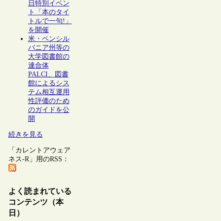
日特別イベン
ト「本のタイ
トルで一句!」
を開催
米・ペンシル
バニア州等の
大学図書館の
連合体
PALCI、図書
館によるシス
テム相互運用
性評価のため
のガイドを公
開
続きを見る
「カレントアウェア
ネス-R」用のRSS：
よく読まれている
コンテンツ（本
日）