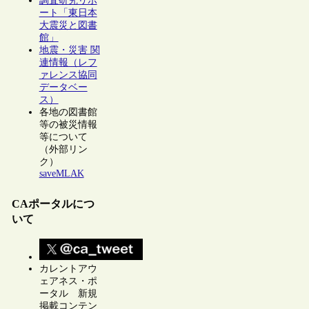
調査研究リポ
ート「東日本
大震災と図書
館」
地震・災害 関
連情報（レフ
ァレンス協同
データベー
ス）
各地の図書館
等の被災情報
等について
（外部リン
ク）
saveMLAK
CAポータルにつ
いて
カレントアウ
ェアネス・ポ
ータル 新規
掲載コンテン