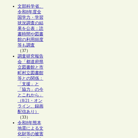
文部科学省、
令和8年度全
国学力・学習
状況調査の結
果を公表：読
書時間や図書
館の利用頻度
等も調査
（37）
調査研究報告
会「都道府県
立図書館と市
町村立図書館
等との関係：
「支援」と
「協力」の今
とこれから」
（8/21・オン
ライン、録画
配信あり）
（33）
令和8年熊本
地震による文
化財等の被害