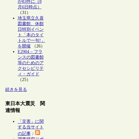
が83件に（8
月6日時点）
（31）
埼玉県立久喜
図書館、休館
日特別イベン
ト「本のタイ
トルで一句!」
を開催
（26）
E2904 – フラ
ンスの図書館
等のためのア
クセシビリテ
ィ・ガイド
（25）
続きを見る
東日本大震災 関
連情報
「災害」に関
する当サイト
の記事
：