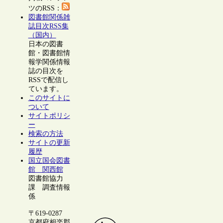
ツのRSS：
図書館関係雑
誌目次RSS集
（国内）
日本の図書
館・図書館情
報学関係情報
誌の目次を
RSSで配信し
ています。
このサイトに
ついて
サイトポリシ
ー
検索の方法
サイトの更新
履歴
国立国会図書
館 関西館
図書館協力
課 調査情報
係
〒619-0287
京都府相楽郡