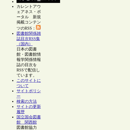
カレントアウ
ェアネス・ポ
ータル 新規
掲載コンテン
ツのRSS：
図書館関係雑
誌目次RSS集
（国内）
日本の図書
館・図書館情
報学関係情報
誌の目次を
RSSで配信し
ています。
このサイトに
ついて
サイトポリシ
ー
検索の方法
サイトの更新
履歴
国立国会図書
館 関西館
図書館協力