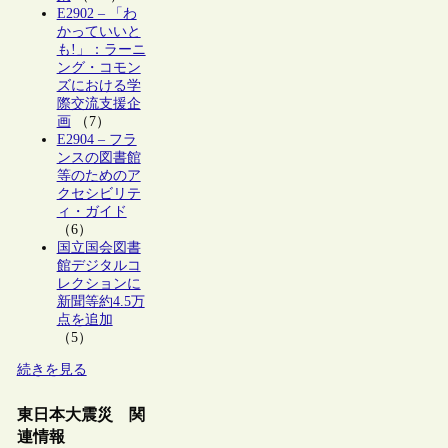
E2902 – 「わ
かっていいと
も!」：ラーニ
ング・コモン
ズにおける学
際交流支援企
画
（7）
E2904 – フラ
ンスの図書館
等のためのア
クセシビリテ
ィ・ガイド
（6）
国立国会図書
館デジタルコ
レクションに
新聞等約4.5万
点を追加
（5）
続きを見る
東日本大震災 関
連情報