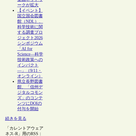
ークが拡大
【イベント】
国立国会図書
館（NDL）、
科学技術に関
する調査プロ
ジェクト2026
シンポジウム
「AI for
Science―科学
技術政策への
インパクト
―」（9/11・
オンライン）
県立長野図書
館、「信州デ
ジタルコモン
ズ」のコンテ
ンツにDOIの
付与を開始
続きを見る
「カレントアウェア
ネス-R」用のRSS：