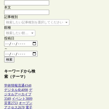
本文
記事種別
検索したい記事種別を選択してください
館種
検索したい館種を選択してください
投稿日
～
検索
キーワードから検
索（テーマ）
学術情報流通
4348
デジタル化
4098
デ
ジタルアーカイブ
3349
イベント
3009
災害
2753
オープン
アクセス
2678
電子