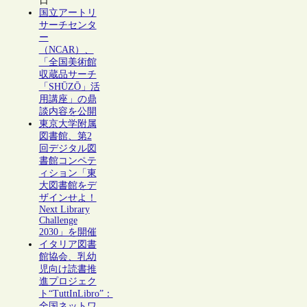
日
国立アートリ
サーチセンタ
ー
（NCAR）、
「全国美術館
収蔵品サーチ
「SHŪZŌ」活
用講座」の鼎
談内容を公開
東京大学附属
図書館、第2
回デジタル図
書館コンペテ
ィション「東
大図書館をデ
ザインせよ！
Next Library
Challenge
2030」を開催
イタリア図書
館協会、乳幼
児向け読書推
進プロジェク
ト“TuttInLibro”：
全国ネットワ