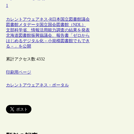
1
カレントアウェアネス-R
日本
国立図書館
議会
図書館
メタデータ
国立国会図書館（NDL）
文部科学省、情報活用能力調査の結果を発表
北海道図書館振興協議会、報告書「ゼロから
はじめるデジタル化－小規模図書館でもでき
る－」を公開
累計アクセス数:
4332
印刷用ページ
カレントアウェアネス・ポータル