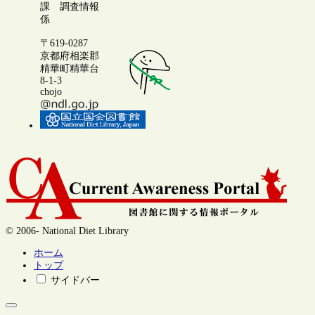
課 調査情報
係
〒619-0287
京都府相楽郡
精華町精華台
8-1-3
chojo
© 2006- National Diet Library
ホーム
トップ
サイドバー