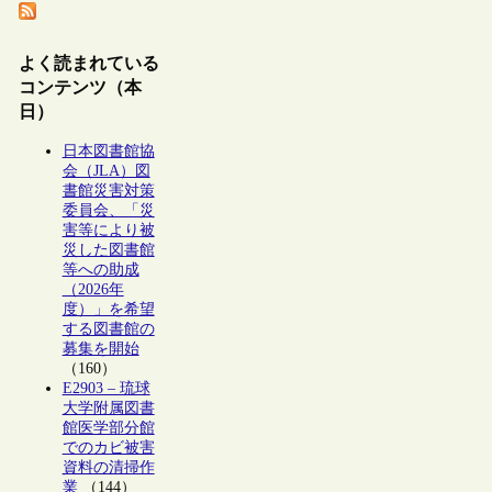
よく読まれている
コンテンツ（本
日）
日本図書館協
会（JLA）図
書館災害対策
委員会、「災
害等により被
災した図書館
等への助成
（2026年
度）」を希望
する図書館の
募集を開始
（160）
E2903 – 琉球
大学附属図書
館医学部分館
でのカビ被害
資料の清掃作
業
（144）