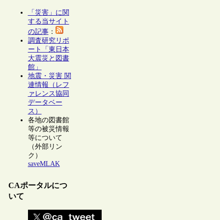
「災害」に関
する当サイト
の記事
：
調査研究リポ
ート「東日本
大震災と図書
館」
地震・災害 関
連情報（レフ
ァレンス協同
データベー
ス）
各地の図書館
等の被災情報
等について
（外部リン
ク）
saveMLAK
CAポータルにつ
いて