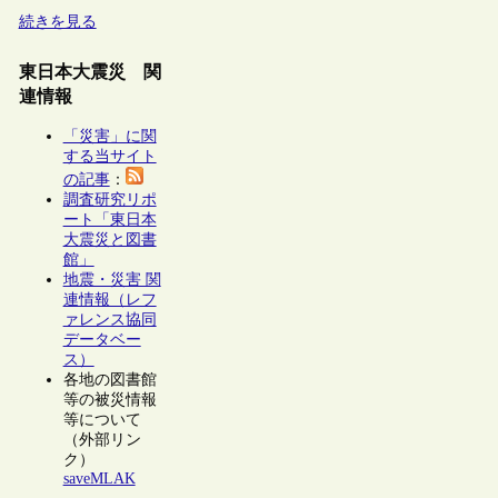
続きを見る
東日本大震災 関
連情報
「災害」に関
する当サイト
の記事
：
調査研究リポ
ート「東日本
大震災と図書
館」
地震・災害 関
連情報（レフ
ァレンス協同
データベー
ス）
各地の図書館
等の被災情報
等について
（外部リン
ク）
saveMLAK