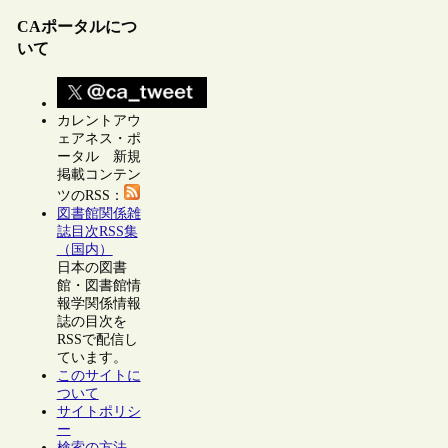
CAポータルにつ
いて
カレントアウ
ェアネス・ポ
ータル 新規
掲載コンテン
ツのRSS：
図書館関係雑
誌目次RSS集
（国内）
日本の図書
館・図書館情
報学関係情報
誌の目次を
RSSで配信し
ています。
このサイトに
ついて
サイトポリシ
ー
検索の方法