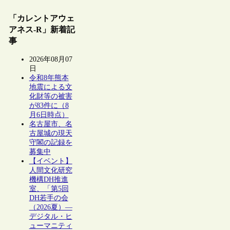
「カレントアウェ
アネス-R」新着記
事
2026年08月07
日
令和8年熊本
地震による文
化財等の被害
が83件に（8
月6日時点）
名古屋市、名
古屋城の現天
守閣の記録を
募集中
【イベント】
人間文化研究
機構DH推進
室、「第5回
DH若手の会
（2026夏）―
デジタル・ヒ
ューマニティ