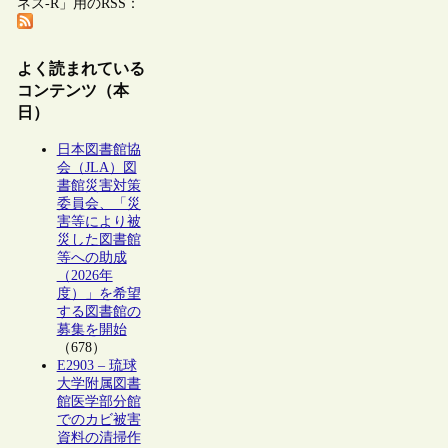
ネス-R」用のRSS：
よく読まれている
コンテンツ（本
日）
日本図書館協
会（JLA）図
書館災害対策
委員会、「災
害等により被
災した図書館
等への助成
（2026年
度）」を希望
する図書館の
募集を開始
（678）
E2903 – 琉球
大学附属図書
館医学部分館
でのカビ被害
資料の清掃作