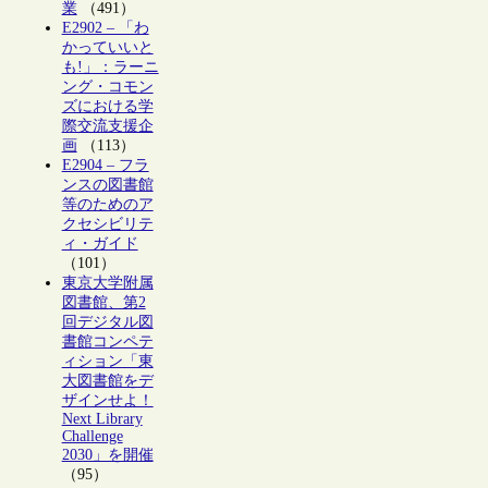
業
（491）
E2902 – 「わ
かっていいと
も!」：ラーニ
ング・コモン
ズにおける学
際交流支援企
画
（113）
E2904 – フラ
ンスの図書館
等のためのア
クセシビリテ
ィ・ガイド
（101）
東京大学附属
図書館、第2
回デジタル図
書館コンペテ
ィション「東
大図書館をデ
ザインせよ！
Next Library
Challenge
2030」を開催
（95）