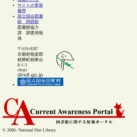
サイトの更新
履歴
国立国会図書
館 関西館
図書館協力
課 調査情報
係
〒619-0287
京都府相楽郡
精華町精華台
8-1-3
chojo
© 2006- National Diet Library