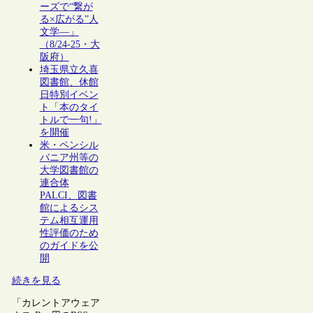
ーズで“繋が
る×広がる”人
文学―」
（8/24-25・大
阪府）
埼玉県立久喜
図書館、休館
日特別イベン
ト「本のタイ
トルで一句!」
を開催
米・ペンシル
バニア州等の
大学図書館の
連合体
PALCI、図書
館によるシス
テム相互運用
性評価のため
のガイドを公
開
続きを見る
「カレントアウェア