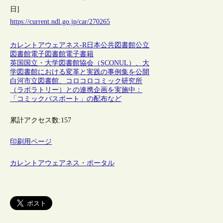
日]
https://current.ndl.go.jp/car/270265
カレントアウェアネス-R
日本
公共図書館
公立
図書館
電子図書館
電子書籍
英国国立・大学図書館協会（SCONUL）、大
学図書館における変革と実践の事例集を公開
白河市立図書館、コロコロコミック研究所
（ラボラトリー）との連携企画を実施中：
「コミックパスポート」の配布など
累計アクセス数:
157
印刷用ページ
カレントアウェアネス・ポータル