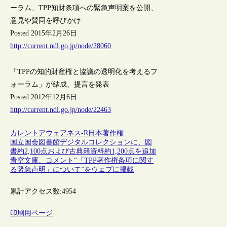
ーラム、TPP知財条項への緊急声明案を公開、
意見や賛同を呼びかけ
Posted 2015年2月26日
http://current.ndl.go.jp/node/28060
「TPPの知的財産権と協議の透明化を考えるフ
ォーラム」が結成、提言を発表
Posted 2012年12月6日
http://current.ndl.go.jp/node/22463
カレントアウェアネス-R
日本
著作権
国立国会図書館デジタルコレクションに、図
書約2,100点および古典籍資料約1,200点を追加
青空文庫、コメント“「TPP著作権条項に関す
る緊急声明」について”をウェブに掲載
累計アクセス数:
4954
印刷用ページ