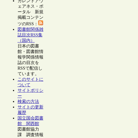
カレントアウ
ェアネス・ポ
ータル 新規
掲載コンテン
ツのRSS：
図書館関係雑
誌目次RSS集
（国内）
日本の図書
館・図書館情
報学関係情報
誌の目次を
RSSで配信し
ています。
このサイトに
ついて
サイトポリシ
ー
検索の方法
サイトの更新
履歴
国立国会図書
館 関西館
図書館協力
課 調査情報