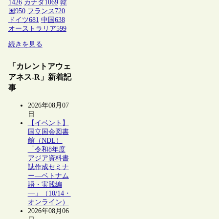
1426
カナダ
1069
韓
国
950
フランス
720
ドイツ
681
中国
638
オーストラリア
599
続きを見る
「カレントアウェ
アネス-R」新着記
事
2026年08月07
日
【イベント】
国立国会図書
館（NDL）
「令和8年度
アジア資料書
誌作成セミナ
ー―ベトナム
語・実践編
―」（10/14・
オンライン）
2026年08月06