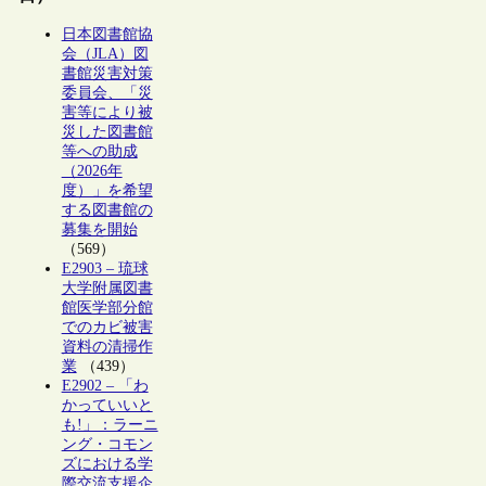
日本図書館協
会（JLA）図
書館災害対策
委員会、「災
害等により被
災した図書館
等への助成
（2026年
度）」を希望
する図書館の
募集を開始
（569）
E2903 – 琉球
大学附属図書
館医学部分館
でのカビ被害
資料の清掃作
業
（439）
E2902 – 「わ
かっていいと
も!」：ラーニ
ング・コモン
ズにおける学
際交流支援企