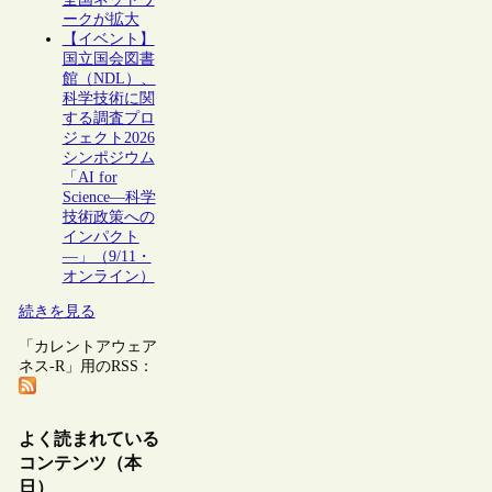
ークが拡大
【イベント】
国立国会図書
館（NDL）、
科学技術に関
する調査プロ
ジェクト2026
シンポジウム
「AI for
Science―科学
技術政策への
インパクト
―」（9/11・
オンライン）
続きを見る
「カレントアウェア
ネス-R」用のRSS：
よく読まれている
コンテンツ（本
日）