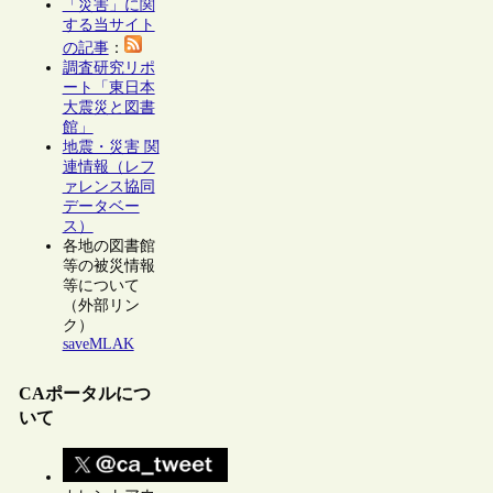
「災害」に関
する当サイト
の記事
：
調査研究リポ
ート「東日本
大震災と図書
館」
地震・災害 関
連情報（レフ
ァレンス協同
データベー
ス）
各地の図書館
等の被災情報
等について
（外部リン
ク）
saveMLAK
CAポータルにつ
いて