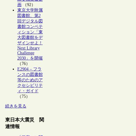
画
（92）
東京大学附属
図書館、第2
回デジタル図
書館コンペテ
ィション「東
大図書館をデ
ザインせよ！
Next Library
Challenge
2030」を開催
（76）
E2904 – フラ
ンスの図書館
等のためのア
クセシビリテ
ィ・ガイド
（75）
続きを見る
東日本大震災 関
連情報