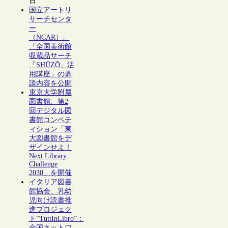
日
国立アートリ
サーチセンタ
ー
（NCAR）、
「全国美術館
収蔵品サーチ
「SHŪZŌ」活
用講座」の鼎
談内容を公開
東京大学附属
図書館、第2
回デジタル図
書館コンペテ
ィション「東
大図書館をデ
ザインせよ！
Next Library
Challenge
2030」を開催
イタリア図書
館協会、乳幼
児向け読書推
進プロジェク
ト“TuttInLibro”：
全国ネットワ