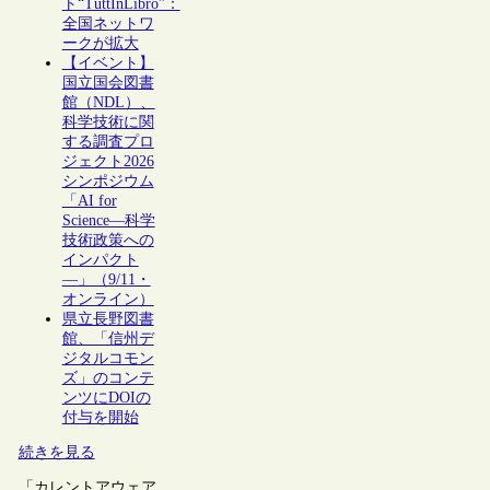
ト“TuttInLibro”：
全国ネットワ
ークが拡大
【イベント】
国立国会図書
館（NDL）、
科学技術に関
する調査プロ
ジェクト2026
シンポジウム
「AI for
Science―科学
技術政策への
インパクト
―」（9/11・
オンライン）
県立長野図書
館、「信州デ
ジタルコモン
ズ」のコンテ
ンツにDOIの
付与を開始
続きを見る
「カレントアウェア