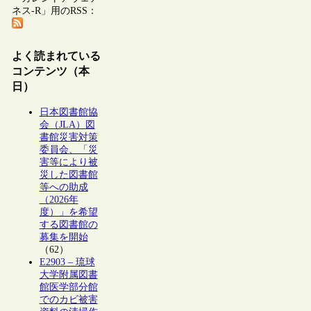
ネス-R」用のRSS：
よく読まれている
コンテンツ（本
日）
日本図書館協
会（JLA）図
書館災害対策
委員会、「災
害等により被
災した図書館
等への助成
（2026年
度）」を希望
する図書館の
募集を開始
（62）
E2903 – 琉球
大学附属図書
館医学部分館
でのカビ被害