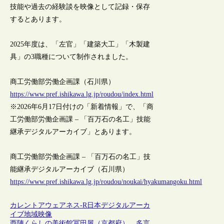
技能や過去の経験談を映像として記録・保存
するとあります。
2025年度は、「左官」「建築大工」「木製建
具」の3職種について制作されました。
商工労働部労働企画課（石川県）
https://www.pref.ishikawa.lg.jp/roudou/index.html
※2026年6月17日付けの「新着情報」で、「商
工労働部労働企画課 – 「百万石の名工」技能
継承デジタルアーカイブ」とあります。
商工労働部労働企画課 – 「百万石の名工」技
能継承デジタルアーカイブ（石川県）
https://www.pref.ishikawa.lg.jp/roudou/noukai/hyakumangoku.html
カレントアウェアネス-R
日本
デジタルアーカ
イブ
地域
映像
西陣くらしの美術館冨田屋（京都府）、多言