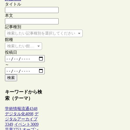
タイトル
本文
記事種別
検索したい記事種別を選択してください
館種
検索したい館種を選択してください
投稿日
～
検索
キーワードから検
索（テーマ）
学術情報流通
4348
デジタル化
4098
デ
ジタルアーカイブ
3349
イベント
3009
災害
2753
オープン