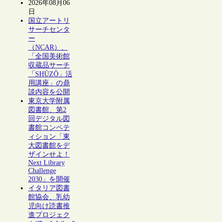
2026年08月06
日
国立アートリ
サーチセンタ
ー
（NCAR）、
「全国美術館
収蔵品サーチ
「SHŪZŌ」活
用講座」の鼎
談内容を公開
東京大学附属
図書館、第2
回デジタル図
書館コンペテ
ィション「東
大図書館をデ
ザインせよ！
Next Library
Challenge
2030」を開催
イタリア図書
館協会、乳幼
児向け読書推
進プロジェク