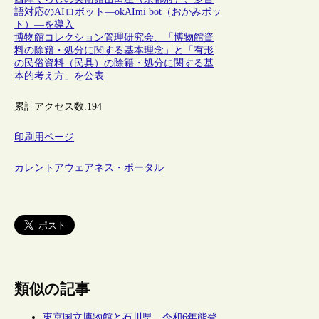
語対応のAIロボット―okAImi bot（おかみボッ
ト）―を導入
博物館コレクション管理研究会、「博物館資
料の除籍・処分に関する基本理念」と「有形
の民俗資料（民具）の除籍・処分に関する基
本的考え方」を公表
累計アクセス数:
194
印刷用ページ
カレントアウェアネス・ポータル
類似の記事
東京国立博物館と石川県、令和6年能登