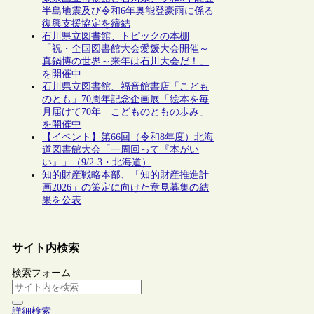
半島地震及び令和6年奥能登豪雨に係る
復興支援協定を締結
石川県立図書館、トピックの本棚
「祝・全国図書館大会愛媛大会開催～
真鍋博の世界～来年は石川大会だ！」
を開催中
石川県立図書館、福音館書店「こども
のとも」70周年記念企画展「絵本を毎
月届けて70年 こどものともの歩み」
を開催中
【イベント】第66回（令和8年度）北海
道図書館大会「一周回って『本がい
い』」（9/2-3・北海道）
知的財産戦略本部、「知的財産推進計
画2026」の策定に向けた意見募集の結
果を公表
サイト内検索
検索フォーム
詳細検索