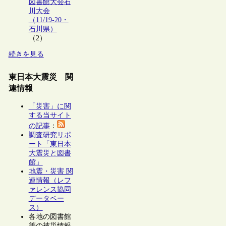
図書館大会石
川大会
（11/19-20・
石川県）
（2）
続きを見る
東日本大震災 関
連情報
「災害」に関
する当サイト
の記事
：
調査研究リポ
ート「東日本
大震災と図書
館」
地震・災害 関
連情報（レフ
ァレンス協同
データベー
ス）
各地の図書館
等の被災情報