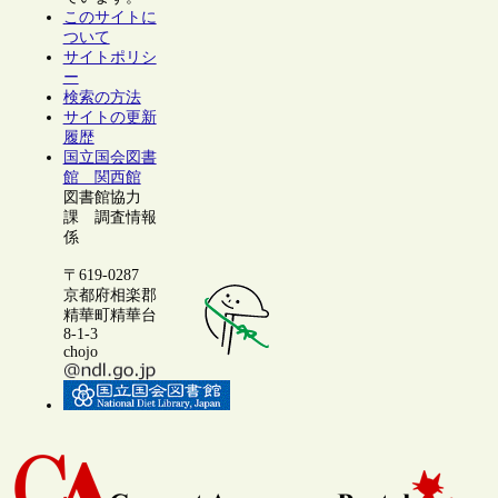
このサイトに
ついて
サイトポリシ
ー
検索の方法
サイトの更新
履歴
国立国会図書
館 関西館
図書館協力
課 調査情報
係
〒619-0287
京都府相楽郡
精華町精華台
8-1-3
chojo