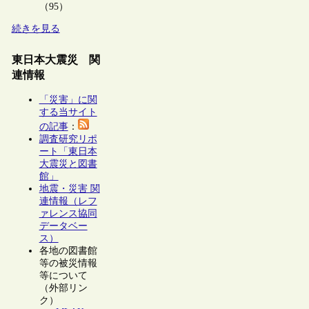
（95）
続きを見る
東日本大震災 関
連情報
「災害」に関
する当サイト
の記事
：
調査研究リポ
ート「東日本
大震災と図書
館」
地震・災害 関
連情報（レフ
ァレンス協同
データベー
ス）
各地の図書館
等の被災情報
等について
（外部リン
ク）