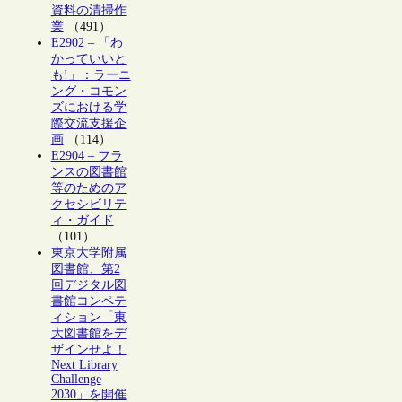
資料の清掃作
業
（491）
E2902 – 「わ
かっていいと
も!」：ラーニ
ング・コモン
ズにおける学
際交流支援企
画
（114）
E2904 – フラ
ンスの図書館
等のためのア
クセシビリテ
ィ・ガイド
（101）
東京大学附属
図書館、第2
回デジタル図
書館コンペテ
ィション「東
大図書館をデ
ザインせよ！
Next Library
Challenge
2030」を開催