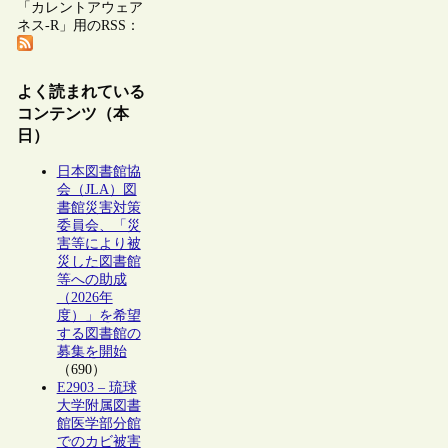
「カレントアウェア
ネス-R」用のRSS：
よく読まれている
コンテンツ（本
日）
日本図書館協
会（JLA）図
書館災害対策
委員会、「災
害等により被
災した図書館
等への助成
（2026年
度）」を希望
する図書館の
募集を開始
（690）
E2903 – 琉球
大学附属図書
館医学部分館
でのカビ被害