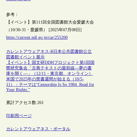
参考：
【イベント】第111回全国図書館大会愛媛大会
（10/30-31・愛媛県） [2025年07月08日]
https://current.ndl.go.jp/car/255200
カレントアウェアネス-R
日本
公共図書館
公立
図書館
イベント
展示
【イベント】国文研DDHプロジェクト第1回国
際研究集会「古典テキストの最前線―夢の書
庫を開く―」（12/11・東京都、オンライン）
米国で2025年の禁書週間が始まる（10/5-
11）：テーマは“Censorship Is So 1984. Read for
Your Rights.”
累計アクセス数:
261
印刷用ページ
カレントアウェアネス・ポータル