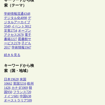
キーワードから検
索（テーマ）
学術情報流通
4348
デジタル化
4098
デ
ジタルアーカイブ
3349
イベント
3012
災害
2754
オープン
アクセス
2678
電子
書籍
2227
図書館サ
ービス
2178
子ども
2017
学術情報
1947
続きを見る
キーワードから検
索（国・地域）
日本
19628
米国
10662
英国
3216
欧州
1426
カナダ
1069
韓
国
950
フランス
720
ドイツ
681
中国
638
オーストラリア
599