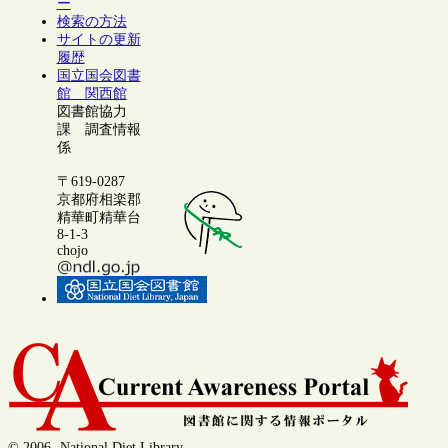
ー
検索の方法
サイトの更新
履歴
国立国会図書
館 関西館
図書館協力
課 調査情報
係
〒619-0287
京都府相楽郡
精華町精華台
8-1-3
chojo
© 2006- National Diet Library