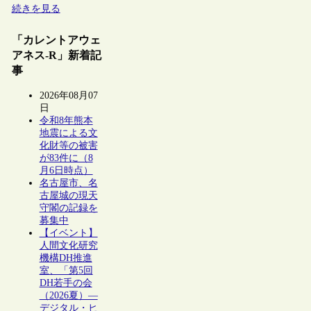
続きを見る
「カレントアウェ
アネス-R」新着記
事
2026年08月07
日
令和8年熊本
地震による文
化財等の被害
が83件に（8
月6日時点）
名古屋市、名
古屋城の現天
守閣の記録を
募集中
【イベント】
人間文化研究
機構DH推進
室、「第5回
DH若手の会
（2026夏）―
デジタル・ヒ