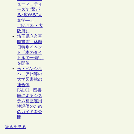
ューマニティ
ーズで“繋が
る×広がる”人
文学―」
（8/24-25・大
阪府）
埼玉県立久喜
図書館、休館
日特別イベン
ト「本のタイ
トルで一句!」
を開催
米・ペンシル
バニア州等の
大学図書館の
連合体
PALCI、図書
館によるシス
テム相互運用
性評価のため
のガイドを公
開
続きを見る