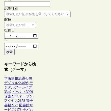
記事種別
検索したい記事種別を選択してください
館種
検索したい館種を選択してください
投稿日
～
検索
キーワードから検
索（テーマ）
学術情報流通
4348
デジタル化
4098
デ
ジタルアーカイブ
3349
イベント
3009
災害
2753
オープン
アクセス
2678
電子
書籍
2227
図書館サ
ービス
2178
子ども