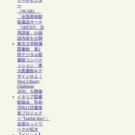
サーチセンタ
ー
（NCAR）、
「全国美術館
収蔵品サーチ
「SHŪZŌ」活
用講座」の鼎
談内容を公開
東京大学附属
図書館、第2
回デジタル図
書館コンペテ
ィション「東
大図書館をデ
ザインせよ！
Next Library
Challenge
2030」を開催
イタリア図書
館協会、乳幼
児向け読書推
進プロジェク
ト“TuttInLibro”：
全国ネットワ
ークが拡大
【イベント】