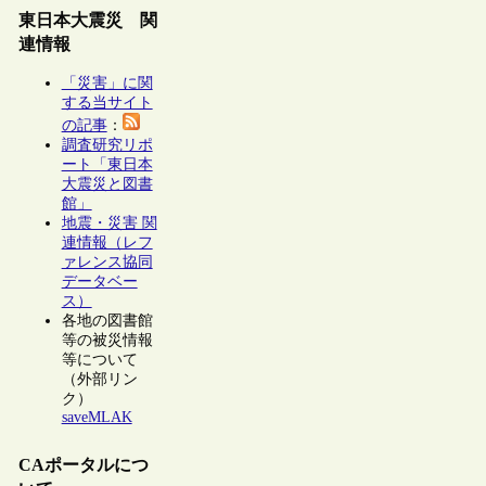
東日本大震災 関
連情報
「災害」に関
する当サイト
の記事
：
調査研究リポ
ート「東日本
大震災と図書
館」
地震・災害 関
連情報（レフ
ァレンス協同
データベー
ス）
各地の図書館
等の被災情報
等について
（外部リン
ク）
saveMLAK
CAポータルにつ