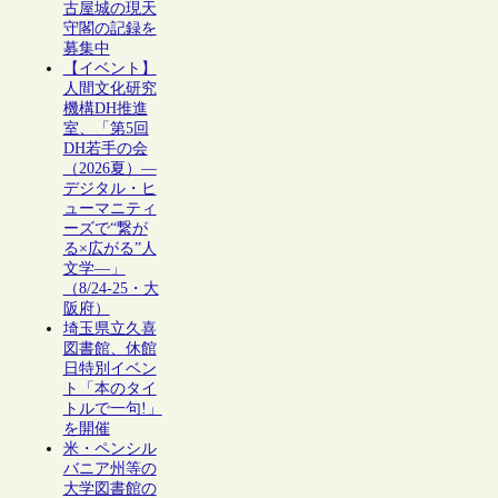
古屋城の現天
守閣の記録を
募集中
【イベント】
人間文化研究
機構DH推進
室、「第5回
DH若手の会
（2026夏）―
デジタル・ヒ
ューマニティ
ーズで“繋が
る×広がる”人
文学―」
（8/24-25・大
阪府）
埼玉県立久喜
図書館、休館
日特別イベン
ト「本のタイ
トルで一句!」
を開催
米・ペンシル
バニア州等の
大学図書館の