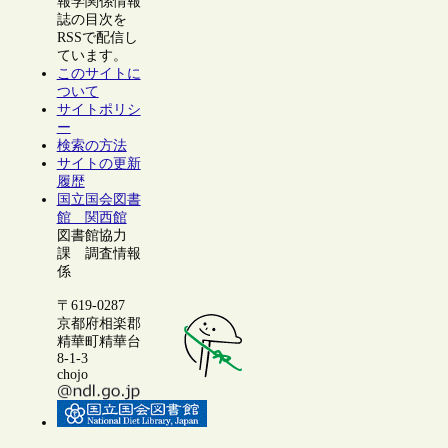
報学関係情報
誌の目次を
RSSで配信し
ています。
このサイトに
ついて
サイトポリシ
ー
検索の方法
サイトの更新
履歴
国立国会図書
館 関西館
図書館協力
課 調査情報
係
〒619-0287
京都府相楽郡
精華町精華台
8-1-3
chojo