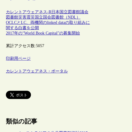
カレントアウェアネス-R
日本
国立図書館
議会
図書館
災害
震災
国立国会図書館（NDL）
OCLCとLC、両機関のlinked dataの取り組みに
関する白書を公開
2017年の“World Book Capital”の募集開始
累計アクセス数:
5057
印刷用ページ
カレントアウェアネス・ポータル
類似の記事