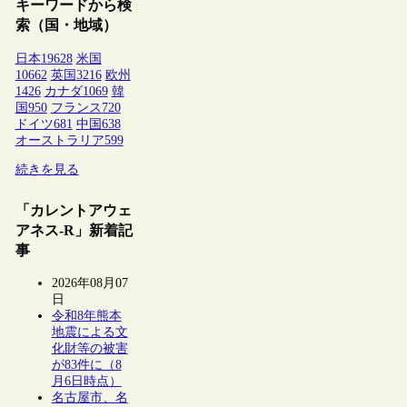
キーワードから検
索（国・地域）
日本
19628
米国
10662
英国
3216
欧州
1426
カナダ
1069
韓
国
950
フランス
720
ドイツ
681
中国
638
オーストラリア
599
続きを見る
「カレントアウェ
アネス-R」新着記
事
2026年08月07
日
令和8年熊本
地震による文
化財等の被害
が83件に（8
月6日時点）
名古屋市、名