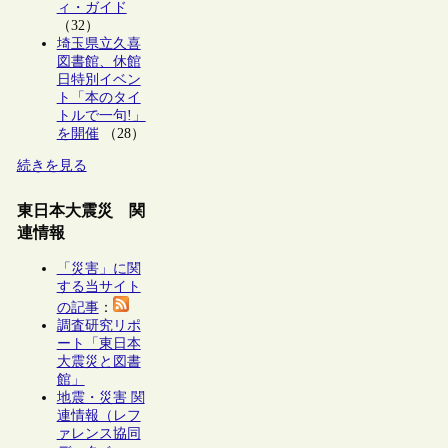
ィ・ガイド
（32）
埼玉県立久喜
図書館、休館
日特別イベン
ト「本のタイ
トルで一句!」
を開催
（28）
続きを見る
東日本大震災 関
連情報
「災害」に関
する当サイト
の記事
：
調査研究リポ
ート「東日本
大震災と図書
館」
地震・災害 関
連情報（レフ
ァレンス協同