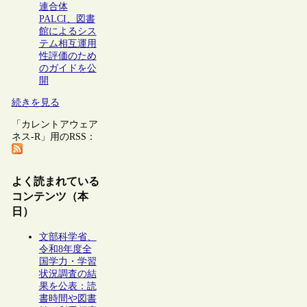
連合体
PALCI、図書
館によるシス
テム相互運用
性評価のため
のガイドを公
開
続きを見る
「カレントアウェア
ネス-R」用のRSS：
よく読まれている
コンテンツ（本
日）
文部科学省、
令和8年度全
国学力・学習
状況調査の結
果を公表：読
書時間や図書