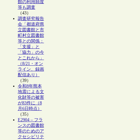
館の利用頻度
等も調査
（43）
調査研究報告
会「都道府県
立図書館と市
町村立図書館
等との関係：
「支援」と
「協力」の今
とこれから」
（8/21・オン
ライン、録画
配信あり）
（39）
令和8年熊本
地震による文
化財等の被害
が83件に（8
月6日時点）
（35）
E2904 – フラ
ンスの図書館
等のためのア
クセシビリテ