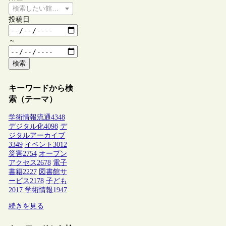
検索したい館種を選択してください
投稿日
～
検索
キーワードから検
索（テーマ）
学術情報流通
4348
デジタル化
4098
デ
ジタルアーカイブ
3349
イベント
3012
災害
2754
オープン
アクセス
2678
電子
書籍
2227
図書館サ
ービス
2178
子ども
2017
学術情報
1947
続きを見る