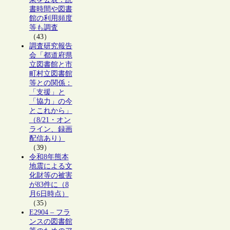
書時間や図書
館の利用頻度
等も調査
（43）
調査研究報告
会「都道府県
立図書館と市
町村立図書館
等との関係：
「支援」と
「協力」の今
とこれから」
（8/21・オン
ライン、録画
配信あり）
（39）
令和8年熊本
地震による文
化財等の被害
が83件に（8
月6日時点）
（35）
E2904 – フラ
ンスの図書館