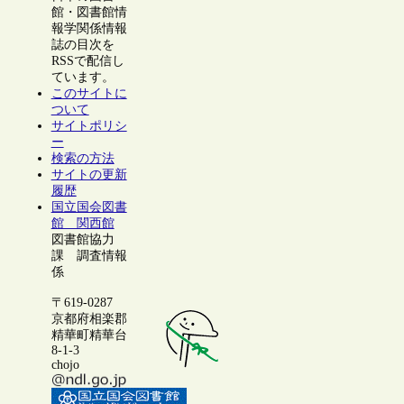
館・図書館情
報学関係情報
誌の目次を
RSSで配信し
ています。
このサイトに
ついて
サイトポリシ
ー
検索の方法
サイトの更新
履歴
国立国会図書
館 関西館
図書館協力
課 調査情報
係
〒619-0287
京都府相楽郡
精華町精華台
8-1-3
chojo