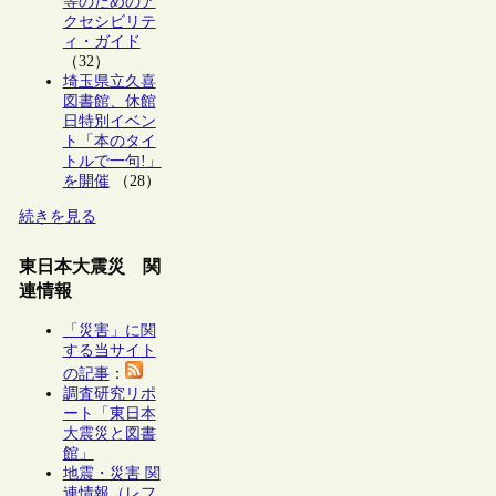
等のためのア
クセシビリテ
ィ・ガイド
（32）
埼玉県立久喜
図書館、休館
日特別イベン
ト「本のタイ
トルで一句!」
を開催
（28）
続きを見る
東日本大震災 関
連情報
「災害」に関
する当サイト
の記事
：
調査研究リポ
ート「東日本
大震災と図書
館」
地震・災害 関
連情報（レフ