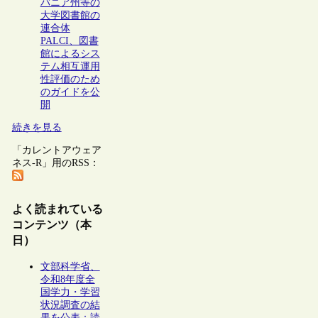
バニア州等の
大学図書館の
連合体
PALCI、図書
館によるシス
テム相互運用
性評価のため
のガイドを公
開
続きを見る
「カレントアウェア
ネス-R」用のRSS：
よく読まれている
コンテンツ（本
日）
文部科学省、
令和8年度全
国学力・学習
状況調査の結
果を公表：読