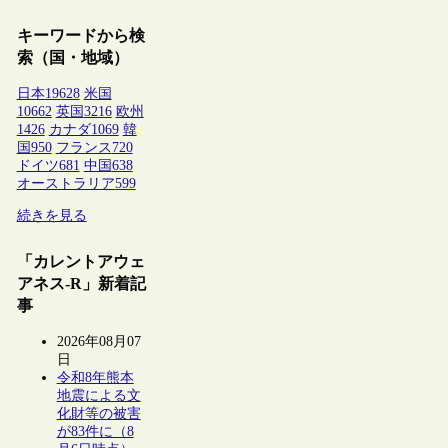
キーワードから検
索（国・地域）
日本
19628
米国
10662
英国
3216
欧州
1426
カナダ
1069
韓
国
950
フランス
720
ドイツ
681
中国
638
オーストラリア
599
続きを見る
「カレントアウェ
アネス-R」新着記
事
2026年08月07
日
令和8年熊本
地震による文
化財等の被害
が83件に（8