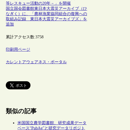
等レスキュー活動の20年－」を開催
国立国会図書館東日本大震災アーカイブ（ひ
なぎく）に、「農林漁業協同組合の復興への
取組み記録 東日本大震災アーカイブズ」を
追加
累計アクセス数:
3758
印刷用ページ
カレントアウェアネス・ポータル
類似の記事
米国国立農学図書館、研究成果データ
ベース“PubAg”と研究データリポジト