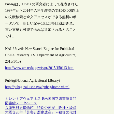
PubAgは、USDAの研究者によって発表された
1997年から2014年の科学雑誌の文献40,000以上
の文献検索と全文アクセスができる無料のポ
ータルで、新しい記事はほぼ毎日追加され、
古い文献も可能であれば追加されるとのこと
です。
NAL Unveils New Search Engine for Published
USDA Research(U.S. Department of Agriculture,
2015/1/13)
http://www.ars.usda.gov/is/pr/2015/150113.htm
PubAg(National Agricultural Library)
http://pubag.nal.usda.gov/pubag/home.xhtml
カレントアウェアネス-R
米国
国立図書館
専門
図書館
データベース
兵庫県歴史博物館、特別企画展「阪神・淡路
大震災20年『災害と歴史遺産』－被災文化財