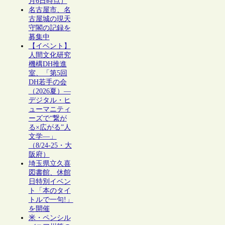
月6日時点）
名古屋市、名
古屋城の現天
守閣の記録を
募集中
【イベント】
人間文化研究
機構DH推進
室、「第5回
DH若手の会
（2026夏）―
デジタル・ヒ
ューマニティ
ーズで“繋が
る×広がる”人
文学―」
（8/24-25・大
阪府）
埼玉県立久喜
図書館、休館
日特別イベン
ト「本のタイ
トルで一句!」
を開催
米・ペンシル