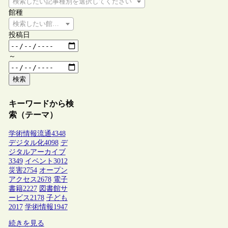
検索したい記事種別を選択してください
館種
検索したい館種を選択してください
投稿日
～
検索
キーワードから検
索（テーマ）
学術情報流通
4348
デジタル化
4098
デ
ジタルアーカイブ
3349
イベント
3012
災害
2754
オープン
アクセス
2678
電子
書籍
2227
図書館サ
ービス
2178
子ども
2017
学術情報
1947
続きを見る