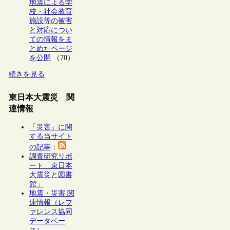
地震による学
校・社会教育
施設等の被害
と対応につい
ての情報をま
とめたページ
を公開
（70）
続きを見る
東日本大震災 関
連情報
「災害」に関
する当サイト
の記事
：
調査研究リポ
ート「東日本
大震災と図書
館」
地震・災害 関
連情報（レフ
ァレンス協同
データベー