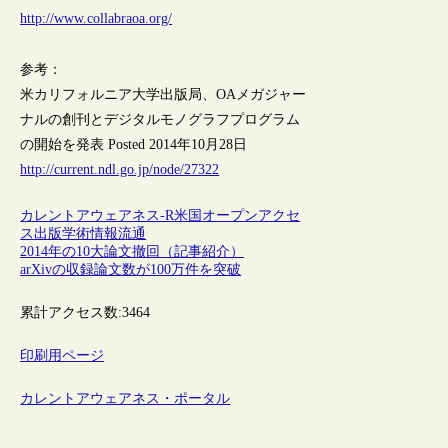
http://www.collabraoa.org/
参考：
米カリフォルニア大学出版局、OAメガジャー
ナルの創刊とデジタルモノグラフプログラム
の開始を発表 Posted 2014年10月28日
http://current.ndl.go.jp/node/27322
カレントアウェアネス-R
米国
オープンアクセ
ス
出版
学術情報流通
2014年の10大論文撤回（記事紹介）
arXivの収録論文数が100万件を突破
累計アクセス数:
3464
印刷用ページ
カレントアウェアネス・ポータル