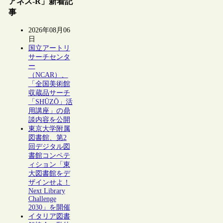
アネス-R」新着記
事
2026年08月06
日
国立アートリ
サーチセンタ
ー
（NCAR）、
「全国美術館
収蔵品サーチ
「SHŪZŌ」活
用講座」の鼎
談内容を公開
東京大学附属
図書館、第2
回デジタル図
書館コンペテ
ィション「東
大図書館をデ
ザインせよ！
Next Library
Challenge
2030」を開催
イタリア図書