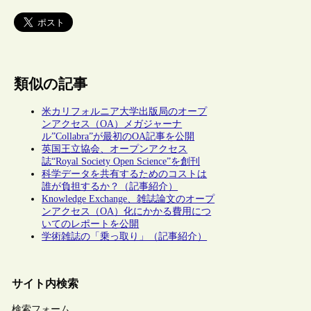
類似の記事
米カリフォルニア大学出版局のオープ
ンアクセス（OA）メガジャーナ
ル”Collabra”が最初のOA記事を公開
英国王立協会、オープンアクセス
誌“Royal Society Open Science”を創刊
科学データを共有するためのコストは
誰が負担するか？（記事紹介）
Knowledge Exchange、雑誌論文のオープ
ンアクセス（OA）化にかかる費用につ
いてのレポートを公開
学術雑誌の「乗っ取り」（記事紹介）
サイト内検索
検索フォーム