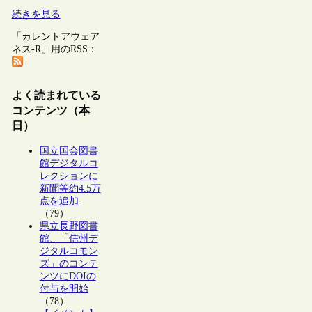
続きを見る
「カレントアウェア
ネス-R」用のRSS：
よく読まれている
コンテンツ（本
日）
国立国会図書
館デジタルコ
レクションに
新聞等約4.5万
点を追加
（79）
県立長野図書
館、「信州デ
ジタルコモン
ズ」のコンテ
ンツにDOIの
付与を開始
（78）