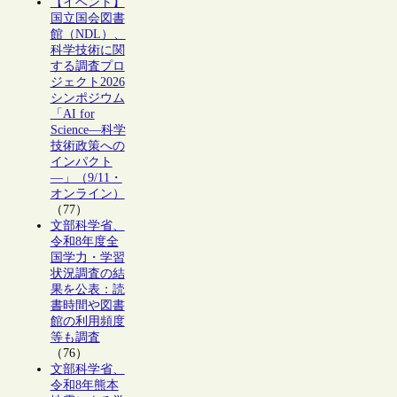
【イベント】
国立国会図書
館（NDL）、
科学技術に関
する調査プロ
ジェクト2026
シンポジウム
「AI for
Science―科学
技術政策への
インパクト
―」（9/11・
オンライン）
（77）
文部科学省、
令和8年度全
国学力・学習
状況調査の結
果を公表：読
書時間や図書
館の利用頻度
等も調査
（76）
文部科学省、
令和8年熊本