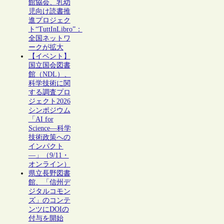
館協会、乳幼
児向け読書推
進プロジェク
ト“TuttInLibro”：
全国ネットワ
ークが拡大
【イベント】
国立国会図書
館（NDL）、
科学技術に関
する調査プロ
ジェクト2026
シンポジウム
「AI for
Science―科学
技術政策への
インパクト
―」（9/11・
オンライン）
県立長野図書
館、「信州デ
ジタルコモン
ズ」のコンテ
ンツにDOIの
付与を開始