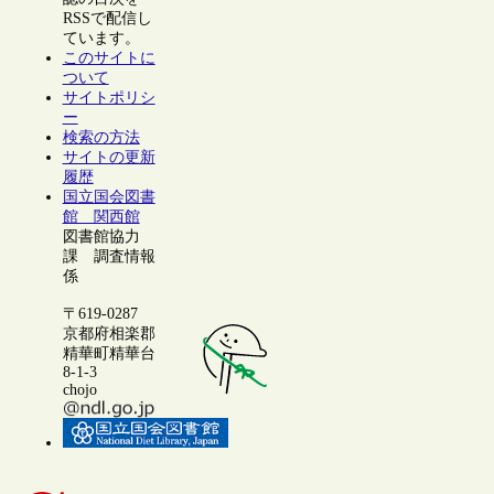
RSSで配信し
ています。
このサイトに
ついて
サイトポリシ
ー
検索の方法
サイトの更新
履歴
国立国会図書
館 関西館
図書館協力
課 調査情報
係
〒619-0287
京都府相楽郡
精華町精華台
8-1-3
chojo