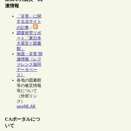
連情報
「災害」に関
する当サイト
の記事
：
調査研究リポ
ート「東日本
大震災と図書
館」
地震・災害 関
連情報（レフ
ァレンス協同
データベー
ス）
各地の図書館
等の被災情報
等について
（外部リン
ク）
saveMLAK
CAポータルにつ
いて