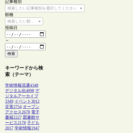
記事種別
検索したい記事種別を選択してください
館種
検索したい館種を選択してください
投稿日
～
検索
キーワードから検
索（テーマ）
学術情報流通
4348
デジタル化
4098
デ
ジタルアーカイブ
3349
イベント
3012
災害
2754
オープン
アクセス
2678
電子
書籍
2227
図書館サ
ービス
2178
子ども
2017
学術情報
1947