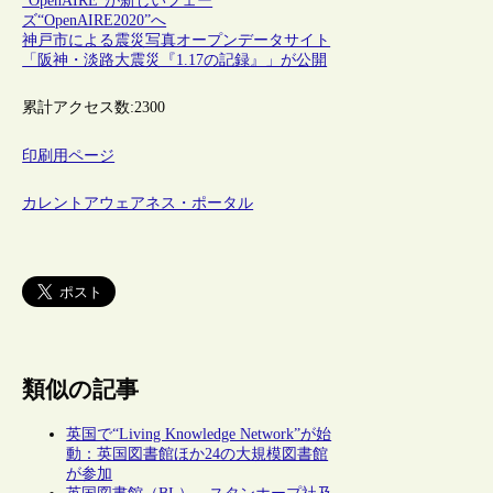
“OpenAIRE”が新しいフェー
ズ“OpenAIRE2020”へ
神戸市による震災写真オープンデータサイト
「阪神・淡路大震災『1.17の記録』」が公開
累計アクセス数:
2300
印刷用ページ
カレントアウェアネス・ポータル
類似の記事
英国で“Living Knowledge Network”が始
動：英国図書館ほか24の大規模図書館
が参加