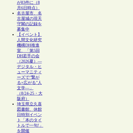
が83件に（8
月6日時点）
名古屋市、名
古屋城の現天
守閣の記録を
募集中
【イベント】
人間文化研究
機構DH推進
室、「第5回
DH若手の会
（2026夏）―
デジタル・ヒ
ューマニティ
ーズで“繋が
る×広がる”人
文学―」
（8/24-25・大
阪府）
埼玉県立久喜
図書館、休館
日特別イベン
ト「本のタイ
トルで一句!」
を開催