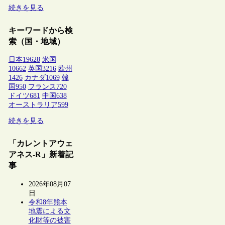
続きを見る
キーワードから検
索（国・地域）
日本
19628
米国
10662
英国
3216
欧州
1426
カナダ
1069
韓
国
950
フランス
720
ドイツ
681
中国
638
オーストラリア
599
続きを見る
「カレントアウェ
アネス-R」新着記
事
2026年08月07
日
令和8年熊本
地震による文
化財等の被害