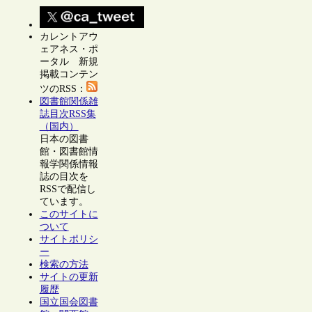
カレントアウ
ェアネス・ポ
ータル 新規
掲載コンテン
ツのRSS：
図書館関係雑
誌目次RSS集
（国内）
日本の図書
館・図書館情
報学関係情報
誌の目次を
RSSで配信し
ています。
このサイトに
ついて
サイトポリシ
ー
検索の方法
サイトの更新
履歴
国立国会図書