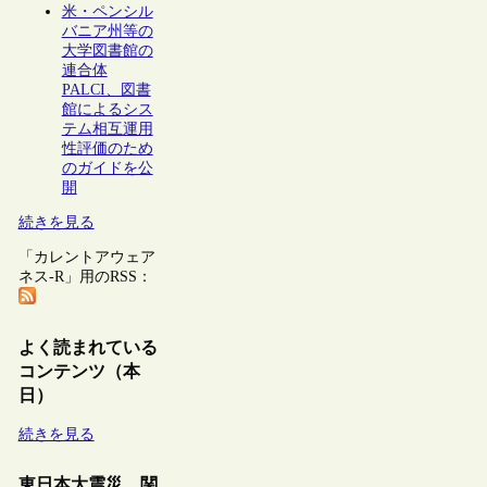
米・ペンシル
バニア州等の
大学図書館の
連合体
PALCI、図書
館によるシス
テム相互運用
性評価のため
のガイドを公
開
続きを見る
「カレントアウェア
ネス-R」用のRSS：
よく読まれている
コンテンツ（本
日）
続きを見る
東日本大震災 関