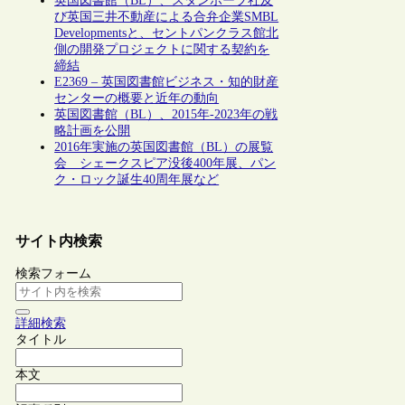
英国図書館（BL）、スタンホープ社及
び英国三井不動産による合弁企業SMBL
Developmentsと、セントパンクラス館北
側の開発プロジェクトに関する契約を
締結
E2369 – 英国図書館ビジネス・知的財産
センターの概要と近年の動向
英国図書館（BL）、2015年-2023年の戦
略計画を公開
2016年実施の英国図書館（BL）の展覧
会 シェークスピア没後400年展、パン
ク・ロック誕生40周年展など
サイト内検索
検索フォーム
詳細検索
タイトル
本文