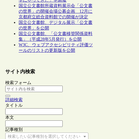
学にやってきた」を開催
国立公文書館所蔵資料展示会「公文書
の世界」の開催会場公募企画 12月に
京都府立総合資料館での開催が決定
国立公文書館、デジタル展示「公文書
の世界」を公開
国立公文書館、「公文書移管関係資料
集」（平成28年5月発行）を公開
W3C、ウェブアクセシビリティ評価ツ
ールのリストの更新版を公開
サイト内検索
検索フォーム
詳細検索
タイトル
本文
記事種別
検索したい記事種別を選択してください