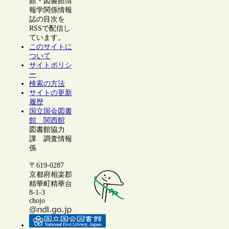
館・図書館情
報学関係情報
誌の目次を
RSSで配信し
ています。
このサイトに
ついて
サイトポリシ
ー
検索の方法
サイトの更新
履歴
国立国会図書
館 関西館
図書館協力
課 調査情報
係
〒619-0287
京都府相楽郡
精華町精華台
8-1-3
chojo