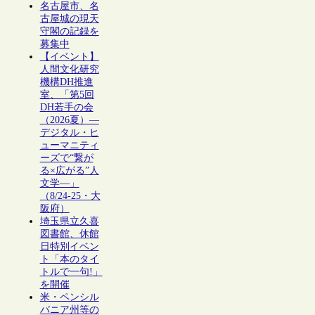
名古屋市、名
古屋城の現天
守閣の記録を
募集中
【イベント】
人間文化研究
機構DH推進
室、「第5回
DH若手の会
（2026夏）―
デジタル・ヒ
ューマニティ
ーズで“繋が
る×広がる”人
文学―」
（8/24-25・大
阪府）
埼玉県立久喜
図書館、休館
日特別イベン
ト「本のタイ
トルで一句!」
を開催
米・ペンシル
バニア州等の