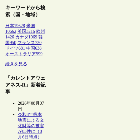
キーワードから検
索（国・地域）
日本
19628
米国
10662
英国
3216
欧州
1426
カナダ
1069
韓
国
950
フランス
720
ドイツ
681
中国
638
オーストラリア
599
続きを見る
「カレントアウェ
アネス-R」新着記
事
2026年08月07
日
令和8年熊本
地震による文
化財等の被害
が83件に（8
月6日時点）