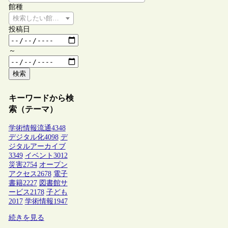
館種
検索したい館種を選択してください
投稿日
～
検索
キーワードから検
索（テーマ）
学術情報流通
4348
デジタル化
4098
デ
ジタルアーカイブ
3349
イベント
3012
災害
2754
オープン
アクセス
2678
電子
書籍
2227
図書館サ
ービス
2178
子ども
2017
学術情報
1947
続きを見る