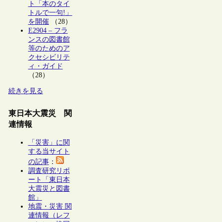
ト「本のタイ
トルで一句!」
を開催
（28）
E2904 – フラ
ンスの図書館
等のためのア
クセシビリテ
ィ・ガイド
（28）
続きを見る
東日本大震災 関
連情報
「災害」に関
する当サイト
の記事
：
調査研究リポ
ート「東日本
大震災と図書
館」
地震・災害 関
連情報（レフ