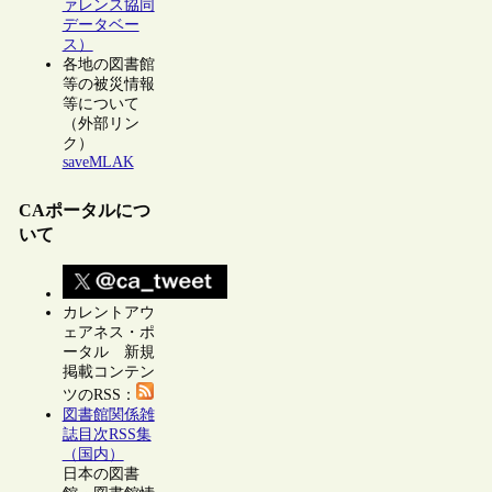
ァレンス協同
データベー
ス）
各地の図書館
等の被災情報
等について
（外部リン
ク）
saveMLAK
CAポータルにつ
いて
カレントアウ
ェアネス・ポ
ータル 新規
掲載コンテン
ツのRSS：
図書館関係雑
誌目次RSS集
（国内）
日本の図書