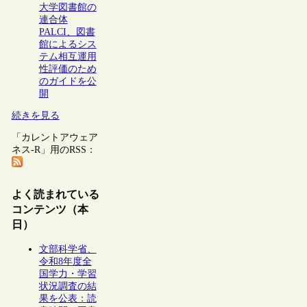
大学図書館の
連合体
PALCI、図書
館によるシス
テム相互運用
性評価のため
のガイドを公
開
続きを見る
「カレントアウェア
ネス-R」用のRSS：
よく読まれている
コンテンツ（本
日）
文部科学省、
令和8年度全
国学力・学習
状況調査の結
果を公表：読