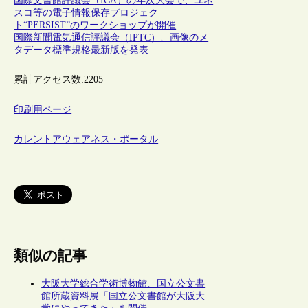
国際文書館評議会（ICA）の年次大会で、ユネ
スコ等の電子情報保存プロジェク
ト“PERSIST”のワークショップが開催
国際新聞電気通信評議会（IPTC）、画像のメ
タデータ標準規格最新版を発表
累計アクセス数:
2205
印刷用ページ
カレントアウェアネス・ポータル
類似の記事
大阪大学総合学術博物館、国立公文書
館所蔵資料展「国立公文書館が大阪大