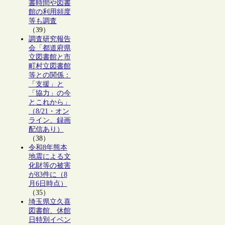
書時間や図書
館の利用頻度
等も調査
（39）
調査研究報告
会「都道府県
立図書館と市
町村立図書館
等との関係：
「支援」と
「協力」の今
とこれから」
（8/21・オン
ライン、録画
配信あり）
（38）
令和8年熊本
地震による文
化財等の被害
が83件に（8
月6日時点）
（35）
埼玉県立久喜
図書館、休館
日特別イベン