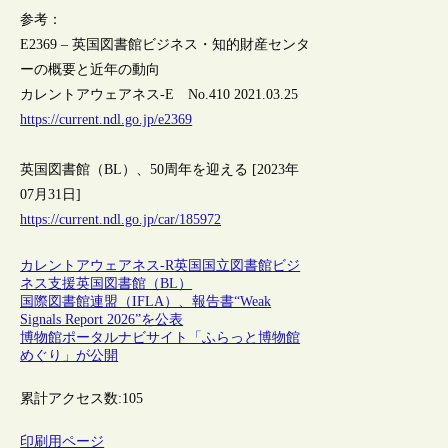
参考：
E2369 – 英国図書館ビジネス・知的財産センタ
ーの概要と近年の動向
カレントアウェアネス-E No.410 2021.03.25
https://current.ndl.go.jp/e2369
英国図書館（BL）、50周年を迎える [2023年
07月31日]
https://current.ndl.go.jp/car/185972
カレントアウェアネス-R
英国
国立図書館
ビジ
ネス支援
英国図書館（BL）
国際図書館連盟（IFLA）、報告書“Weak
Signals Report 2026”を公表
博物館ポータルナビサイト「ふらっと博物館
めぐり」が公開
累計アクセス数:
105
印刷用ページ