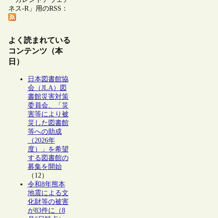
ネス-R」用のRSS：
よく読まれている
コンテンツ（本
日）
日本図書館協
会（JLA）図
書館災害対策
委員会、「災
害等により被
災した図書館
等への助成
（2026年
度）」を希望
する図書館の
募集を開始
（12）
令和8年熊本
地震による文
化財等の被害
が83件に（8