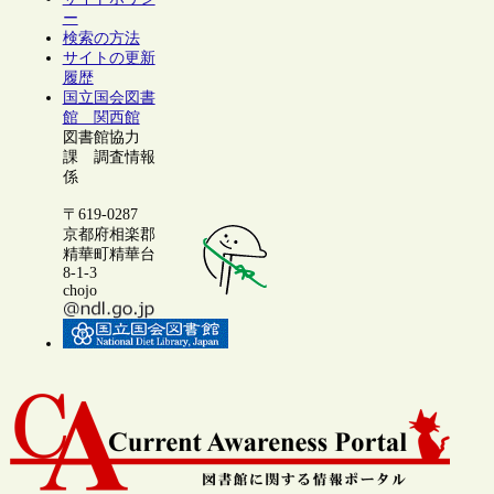
ー
検索の方法
サイトの更新
履歴
国立国会図書
館 関西館
図書館協力
課 調査情報
係
〒619-0287
京都府相楽郡
精華町精華台
8-1-3
chojo