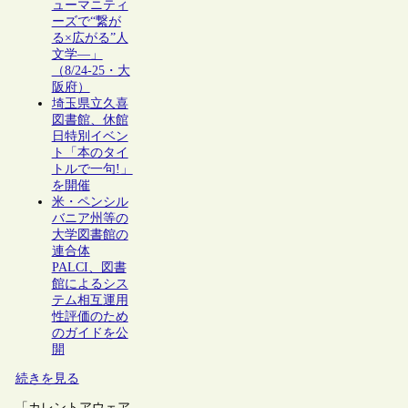
ューマニティ
ーズで“繋が
る×広がる”人
文学―」
（8/24-25・大
阪府）
埼玉県立久喜
図書館、休館
日特別イベン
ト「本のタイ
トルで一句!」
を開催
米・ペンシル
バニア州等の
大学図書館の
連合体
PALCI、図書
館によるシス
テム相互運用
性評価のため
のガイドを公
開
続きを見る
「カレントアウェア