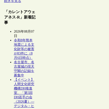
続きを見る
「カレントアウェ
アネス-R」新着記
事
2026年08月07
日
令和8年熊本
地震による文
化財等の被害
が83件に（8
月6日時点）
名古屋市、名
古屋城の現天
守閣の記録を
募集中
【イベント】
人間文化研究
機構DH推進
室、「第5回
DH若手の会
（2026夏）―
デジタル・ヒ