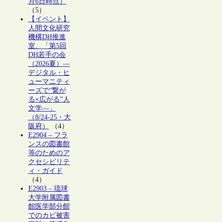
月6日時点）
（5）
【イベント】
人間文化研究
機構DH推進
室、「第5回
DH若手の会
（2026夏）―
デジタル・ヒ
ューマニティ
ーズで“繋が
る×広がる”人
文学―」
（8/24-25・大
阪府）
（4）
E2904 – フラ
ンスの図書館
等のためのア
クセシビリテ
ィ・ガイド
（4）
E2903 – 琉球
大学附属図書
館医学部分館
でのカビ被害