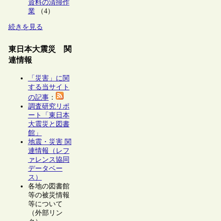
資料の清掃作
業
（4）
続きを見る
東日本大震災 関
連情報
「災害」に関
する当サイト
の記事
：
調査研究リポ
ート「東日本
大震災と図書
館」
地震・災害 関
連情報（レフ
ァレンス協同
データベー
ス）
各地の図書館
等の被災情報
等について
（外部リン