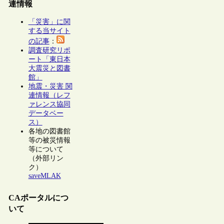
連情報
「災害」に関
する当サイト
の記事
：
調査研究リポ
ート「東日本
大震災と図書
館」
地震・災害 関
連情報（レフ
ァレンス協同
データベー
ス）
各地の図書館
等の被災情報
等について
（外部リン
ク）
saveMLAK
CAポータルにつ
いて