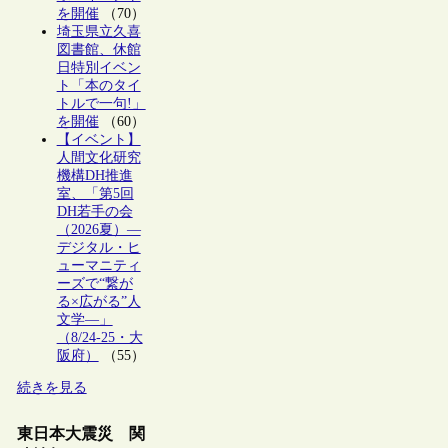
を開催
（70）
埼玉県立久喜
図書館、休館
日特別イベン
ト「本のタイ
トルで一句!」
を開催
（60）
【イベント】
人間文化研究
機構DH推進
室、「第5回
DH若手の会
（2026夏）―
デジタル・ヒ
ューマニティ
ーズで“繋が
る×広がる”人
文学―」
（8/24-25・大
阪府）
（55）
続きを見る
東日本大震災 関