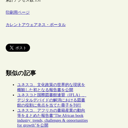
累計アクセス数:
151
印刷用ページ
カレントアウェアネス・ポータル
類似の記事
ユネスコ、文化政策の世界的な現状を
概観した初となる報告書を公開
ユネスコと国際図書館連盟（IFLA）、
デジタルデバイドの解消における図書
館の役割に焦点を当てた冊子を刊行
ユネスコ、アフリカの書籍産業の動向
等をまとめた報告書“The African book
industry: trends, challenges & opportunities
for growth”を公開