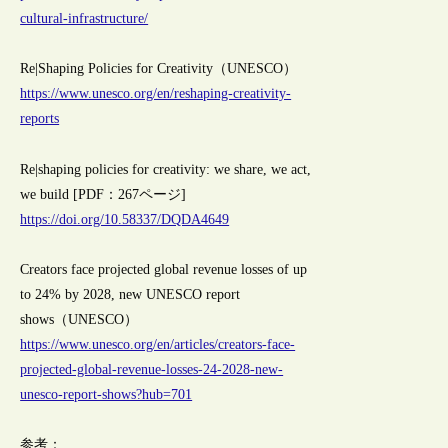
cultural-infrastructure/
Re|Shaping Policies for Creativity（UNESCO）
https://www.unesco.org/en/reshaping-creativity-
reports
Re|shaping policies for creativity: we share, we act,
we build [PDF：267ページ]
https://doi.org/10.58337/DQDA4649
Creators face projected global revenue losses of up
to 24% by 2028, new UNESCO report
shows（UNESCO）
https://www.unesco.org/en/articles/creators-face-
projected-global-revenue-losses-24-2028-new-
unesco-report-shows?hub=701
参考：