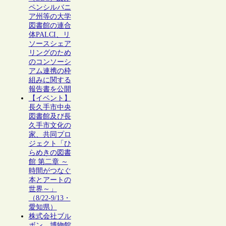
ペンシルバニ
ア州等の大学
図書館の連合
体PALCI、リ
ソースシェア
リングのため
のコンソーシ
アム連携の枠
組みに関する
報告書を公開
【イベント】
長久手市中央
図書館及び長
久手市文化の
家、共同プロ
ジェクト「ひ
らめきの図書
館 第二章 ～
時間がつなぐ
本とアートの
世界～」
（8/22-9/13・
愛知県）
株式会社ブル
ボン、博物館