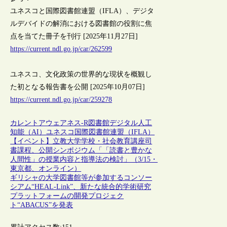
ユネスコと国際図書館連盟（IFLA）、デジタ
ルデバイドの解消における図書館の役割に焦
点を当てた冊子を刊行 [2025年11月27日]
https://current.ndl.go.jp/car/262599
ユネスコ、文化政策の世界的な現状を概観し
た初となる報告書を公開 [2025年10月07日]
https://current.ndl.go.jp/car/259278
カレントアウェアネス-R
図書館
デジタル
人工
知能（AI）
ユネスコ
国際図書館連盟（IFLA）
【イベント】立教大学学校・社会教育講座司
書課程、公開シンポジウム「「読書と豊かな
人間性」の授業内容と指導法の検討」（3/15・
東京都、オンライン）
ギリシャの大学図書館等が参加するコンソー
シアム“HEAL-Link”、新たな統合的学術研究
プラットフォームの開発プロジェク
ト“ABACUS”を発表