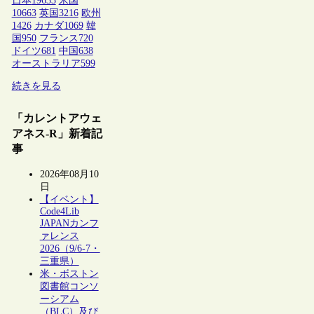
日本
19633
米国
10663
英国
3216
欧州
1426
カナダ
1069
韓
国
950
フランス
720
ドイツ
681
中国
638
オーストラリア
599
続きを見る
「カレントアウェ
アネス-R」新着記
事
2026年08月10
日
【イベント】
Code4Lib
JAPANカンフ
ァレンス
2026（9/6-7・
三重県）
米・ボストン
図書館コンソ
ーシアム
（BLC）及び