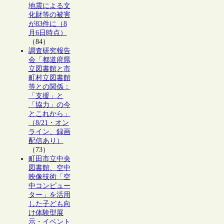
地震による文
化財等の被害
が83件に（8
月6日時点）
（84）
調査研究報告
会「都道府県
立図書館と市
町村立図書館
等との関係：
「支援」と
「協力」の今
とこれから」
（8/21・オン
ライン、録画
配信あり）
（73）
町田市立中央
図書館、空中
映像技術「空
中コンピュー
ター」を活用
した子ども向
け体験型展
示・イベント