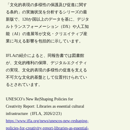
「文化的表現の多様性の保護及び促進に関す
る条約」の実施状況を分析するシリーズの最
新版で、120か国以上のデータを基に、デジタ
ルトランスフォーメーション（DX）や人工知
能（AI）の進展等が文化・クリエイティブ産
業に与える影響を包括的に示しています。
IFLAの紹介によると、同報告書では図書館
が、文化的権利の保障、デジタルエクイティ
の実現、文化的表現の多様性の促進を支える
不可欠な文化的基盤として位置付けられてい
るとされています。
UNESCO’s New Re|Shaping Policies for
Creativity Report: Libraries as essential cultural
infrastructure（IFLA, 2026/2/23）
https://www.ifla.org/news/unescos-new-reshaping-
policies-for-creativity-report-libraries-as-essential-