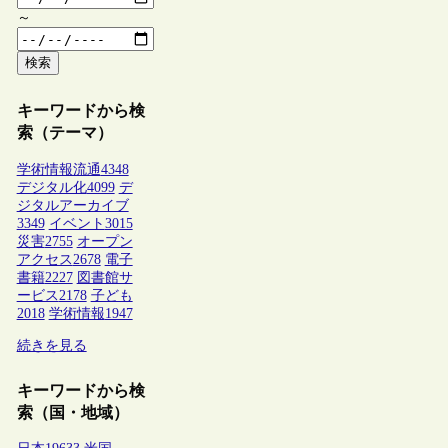
～
検索
キーワードから検
索（テーマ）
学術情報流通
4348
デジタル化
4099
デ
ジタルアーカイブ
3349
イベント
3015
災害
2755
オープン
アクセス
2678
電子
書籍
2227
図書館サ
ービス
2178
子ども
2018
学術情報
1947
続きを見る
キーワードから検
索（国・地域）