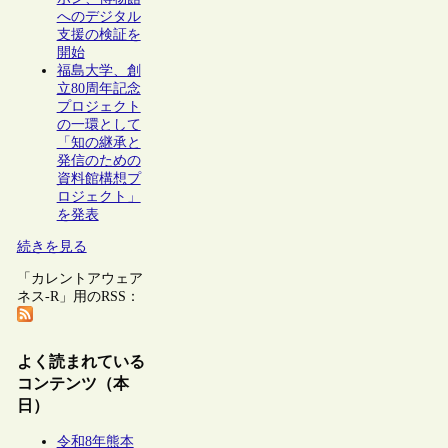
へのデジタル
支援の検証を
開始
福島大学、創
立80周年記念
プロジェクト
の一環として
「知の継承と
発信のための
資料館構想プ
ロジェクト」
を発表
続きを見る
「カレントアウェア
ネス-R」用のRSS：
よく読まれている
コンテンツ（本
日）
令和8年熊本