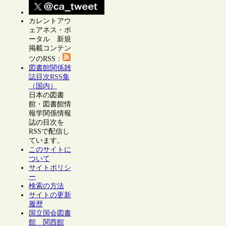
カレントアウ
ェアネス・ポ
ータル 新規
掲載コンテン
ツのRSS：
図書館関係雑
誌目次RSS集
（国内）
日本の図書
館・図書館情
報学関係情報
誌の目次を
RSSで配信し
ています。
このサイトに
ついて
サイトポリシ
ー
検索の方法
サイトの更新
履歴
国立国会図書
館 関西館