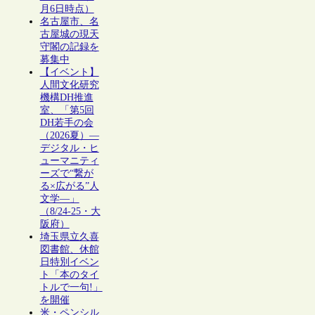
月6日時点）
名古屋市、名
古屋城の現天
守閣の記録を
募集中
【イベント】
人間文化研究
機構DH推進
室、「第5回
DH若手の会
（2026夏）―
デジタル・ヒ
ューマニティ
ーズで“繋が
る×広がる”人
文学―」
（8/24-25・大
阪府）
埼玉県立久喜
図書館、休館
日特別イベン
ト「本のタイ
トルで一句!」
を開催
米・ペンシル