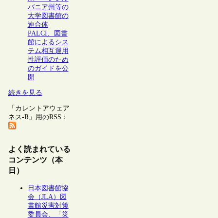
バニア州等の
大学図書館の
連合体
PALCI、図書
館によるシス
テム相互運用
性評価のため
のガイドを公
開
続きを見る
「カレントアウェア
ネス-R」用のRSS：
よく読まれている
コンテンツ（本
日）
日本図書館協
会（JLA）図
書館災害対策
委員会、「災