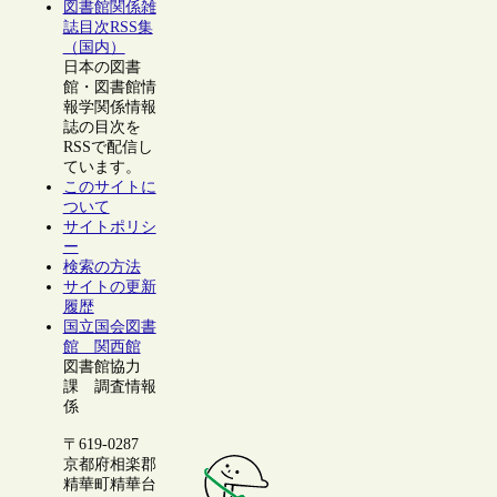
図書館関係雑
誌目次RSS集
（国内）
日本の図書
館・図書館情
報学関係情報
誌の目次を
RSSで配信し
ています。
このサイトに
ついて
サイトポリシ
ー
検索の方法
サイトの更新
履歴
国立国会図書
館 関西館
図書館協力
課 調査情報
係
〒619-0287
京都府相楽郡
精華町精華台