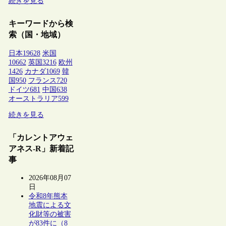
続きを見る
キーワードから検
索（国・地域）
日本
19628
米国
10662
英国
3216
欧州
1426
カナダ
1069
韓
国
950
フランス
720
ドイツ
681
中国
638
オーストラリア
599
続きを見る
「カレントアウェ
アネス-R」新着記
事
2026年08月07
日
令和8年熊本
地震による文
化財等の被害
が83件に（8