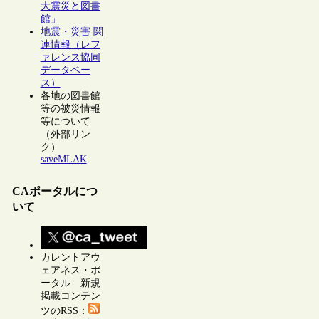
大震災と図書
館」
地震・災害 関
連情報（レフ
ァレンス協同
データベー
ス）
各地の図書館
等の被災情報
等について
（外部リン
ク）
saveMLAK
CAポータルにつ
いて
カレントアウ
ェアネス・ポ
ータル 新規
掲載コンテン
ツのRSS：