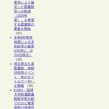
害等により被
災した図書館
等への助成
（2026年
度）」を希望
する図書館の
募集を開始
（65）
令和8年熊本
地震による文
化財等の被害
が83件に（8
月6日時点）
（50）
埼玉県立久喜
図書館、休館
日特別イベン
ト「本のタイ
トルで一句!」
を開催
（50）
E2903 – 琉球
大学附属図書
館医学部分館
でのカビ被害
資料の清掃作