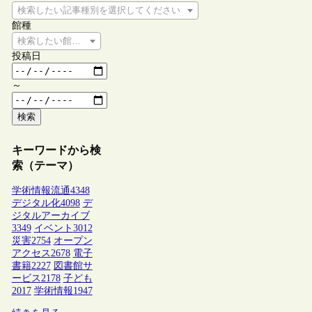
検索したい記事種別を選択してください
館種
検索したい館種を選択してください
投稿日
～
検索
キーワードから検
索（テーマ）
学術情報流通
4348
デジタル化
4098
デ
ジタルアーカイブ
3349
イベント
3012
災害
2754
オープン
アクセス
2678
電子
書籍
2227
図書館サ
ービス
2178
子ども
2017
学術情報
1947