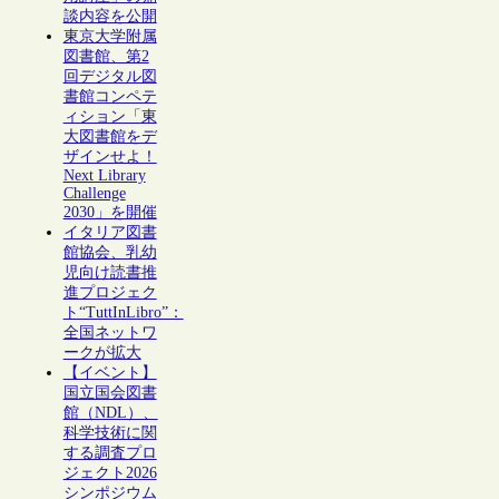
談内容を公開
東京大学附属
図書館、第2
回デジタル図
書館コンペテ
ィション「東
大図書館をデ
ザインせよ！
Next Library
Challenge
2030」を開催
イタリア図書
館協会、乳幼
児向け読書推
進プロジェク
ト“TuttInLibro”：
全国ネットワ
ークが拡大
【イベント】
国立国会図書
館（NDL）、
科学技術に関
する調査プロ
ジェクト2026
シンポジウム