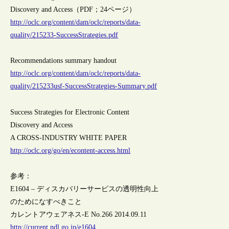
Discovery and Access（PDF；24ページ）
http://oclc.org/content/dam/oclc/reports/data-
quality/215233-SuccessStrategies.pdf
Recommendations summary handout
http://oclc.org/content/dam/oclc/reports/data-
quality/215233usf-SuccessStrategies-Summary.pdf
Success Strategies for Electronic Content
Discovery and Access
A CROSS-INDUSTRY WHITE PAPER
http://oclc.org/go/en/econtent-access.html
参考：
E1604 – ディスカバリーサービスの透明性向上
のためになすべきこと
カレントアウェアネス-E No.266 2014.09.11
http://current.ndl.go.jp/e1604