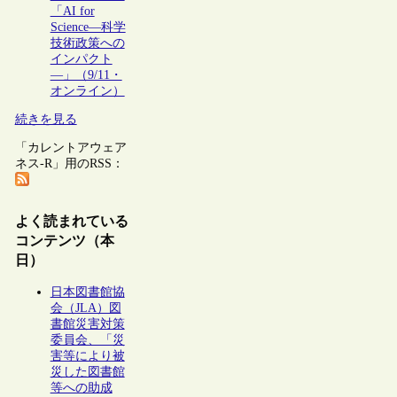
「AI for
Science―科学
技術政策への
インパクト
―」（9/11・
オンライン）
続きを見る
「カレントアウェア
ネス-R」用のRSS：
よく読まれている
コンテンツ（本
日）
日本図書館協
会（JLA）図
書館災害対策
委員会、「災
害等により被
災した図書館
等への助成