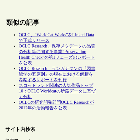
類似の記事
OCLC、“WorldCat Works”をLinked Data
で正式リリース
OCLC Research、保存メタデータの品質
の分析等に関する事業“Preservation
Health Check”の第1フェーズのレポート
を公表
OCLC Research、ランガナタンの『図書
館学の五原則』の現在における解釈を
考察するレポートを刊行
スコットランド関連の人気作品トップ
10：OCLC Worldcatの所蔵データに基づ
く分析
OCLCの研究開発部門OCLC Researchが
2012年の活動報告を公表
サイト内検索