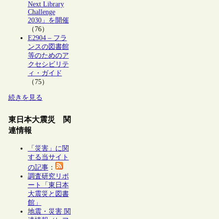
Next Library
Challenge
2030」を開催
（76）
E2904 – フラ
ンスの図書館
等のためのア
クセシビリテ
ィ・ガイド
（75）
続きを見る
東日本大震災 関
連情報
「災害」に関
する当サイト
の記事
：
調査研究リポ
ート「東日本
大震災と図書
館」
地震・災害 関