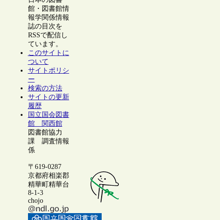
館・図書館情
報学関係情報
誌の目次を
RSSで配信し
ています。
このサイトに
ついて
サイトポリシ
ー
検索の方法
サイトの更新
履歴
国立国会図書
館 関西館
図書館協力
課 調査情報
係
〒619-0287
京都府相楽郡
精華町精華台
8-1-3
chojo