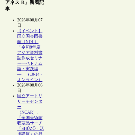
アネス-R」新着記
事
2026年08月07
日
【イベント】
国立国会図書
館（NDL）
「令和8年度
アジア資料書
誌作成セミナ
ー―ベトナム
語・実践編
―」（10/14・
オンライン）
2026年08月06
日
国立アートリ
サーチセンタ
ー
（NCAR）、
「全国美術館
収蔵品サーチ
「SHŪZŌ」活
用講座」の鼎