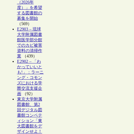
（2026年
度）」を希望
する図書館の
募集を開始
（569）
E2903 – 琉球
大学附属図書
館医学部分館
でのカビ被害
資料の清掃作
業
（439）
E2902 – 「わ
かっていいと
も!」：ラーニ
ング・コモン
ズにおける学
際交流支援企
画
（92）
東京大学附属
図書館、第2
回デジタル図
書館コンペテ
ィション「東
大図書館をデ
ザインせよ！