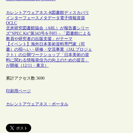
カレントアウェアネス-R
図書館
ディスカバリ
インターフェース
メタデータ
電子情報資源
OCLC
北米研究図書館協会（ARL）が報告書シリー
ズ“SPEC Kit”第343号を刊行 – 「図書館による
教員や研究者の出版支援」がテーマ
【イベント】海外日本美術資料専門家（司
書）の招へい・研修・交流事業（JALプロジェ
クト）の公開ワークショップ「日本美術の資
料に関わる情報発信力の向上のための提言」
が開催（12/11・東京）
累計アクセス数:
3690
印刷用ページ
カレントアウェアネス・ポータル