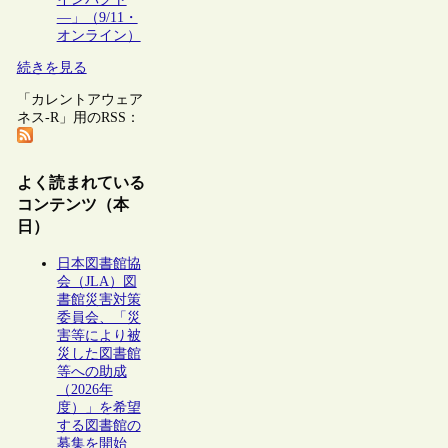
―」（9/11・
オンライン）
続きを見る
「カレントアウェア
ネス-R」用のRSS：
よく読まれている
コンテンツ（本
日）
日本図書館協
会（JLA）図
書館災害対策
委員会、「災
害等により被
災した図書館
等への助成
（2026年
度）」を希望
する図書館の
募集を開始