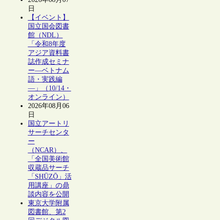
日
【イベント】
国立国会図書
館（NDL）
「令和8年度
アジア資料書
誌作成セミナ
ー―ベトナム
語・実践編
―」（10/14・
オンライン）
2026年08月06
日
国立アートリ
サーチセンタ
ー
（NCAR）、
「全国美術館
収蔵品サーチ
「SHŪZŌ」活
用講座」の鼎
談内容を公開
東京大学附属
図書館、第2