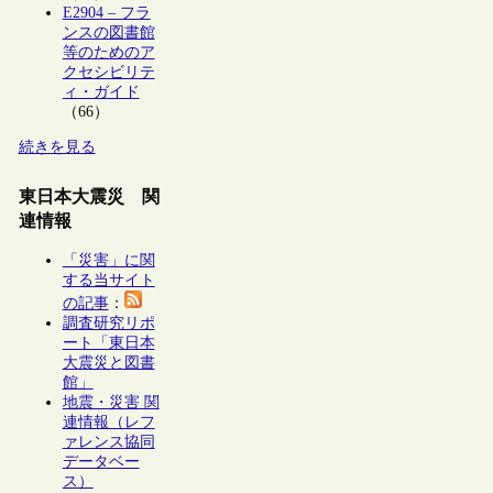
E2904 – フラ
ンスの図書館
等のためのア
クセシビリテ
ィ・ガイド
（66）
続きを見る
東日本大震災 関
連情報
「災害」に関
する当サイト
の記事
：
調査研究リポ
ート「東日本
大震災と図書
館」
地震・災害 関
連情報（レフ
ァレンス協同
データベー
ス）