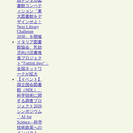
回デジタル図
書館コンペテ
ィション「東
大図書館をデ
ザインせよ！
Next Library
Challenge
2030」を開催
イタリア図書
館協会、乳幼
児向け読書推
進プロジェク
ト“TuttInLibro”：
全国ネットワ
ークが拡大
【イベント】
国立国会図書
館（NDL）、
科学技術に関
する調査プロ
ジェクト2026
シンポジウム
「AI for
Science―科学
技術政策への
インパクト