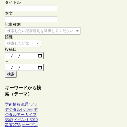
タイトル
本文
記事種別
検索したい記事種別を選択してください
館種
検索したい館種を選択してください
投稿日
～
検索
キーワードから検
索（テーマ）
学術情報流通
4348
デジタル化
4098
デ
ジタルアーカイブ
3349
イベント
3010
災害
2753
オープン