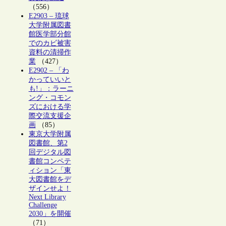
（556）
E2903 – 琉球
大学附属図書
館医学部分館
でのカビ被害
資料の清掃作
業
（427）
E2902 – 「わ
かっていいと
も!」：ラーニ
ング・コモン
ズにおける学
際交流支援企
画
（85）
東京大学附属
図書館、第2
回デジタル図
書館コンペテ
ィション「東
大図書館をデ
ザインせよ！
Next Library
Challenge
2030」を開催
（71）