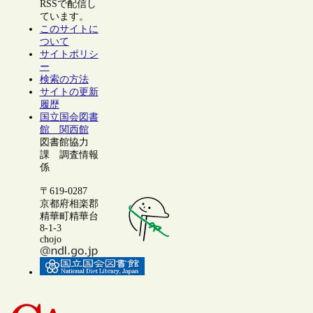
RSSで配信し
ています。
このサイトに
ついて
サイトポリシ
ー
検索の方法
サイトの更新
履歴
国立国会図書
館 関西館
図書館協力
課 調査情報
係
〒619-0287
京都府相楽郡
精華町精華台
8-1-3
chojo