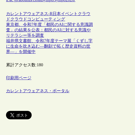
カレントアウェアネス-R
日本
イベント
クラウ
ド
クラウドコンピューティング
東京都、令和7年度「都民のAIに関する意識調
査」の結果を公表：都民のAIに対する意識や
リテラシー等を調査
福井県文書館、令和7年度テーマ展「くずし字
に生命を吹き込む―翻刻で拓く歴史資料の世
界―」を開催中
累計アクセス数:
180
印刷用ページ
カレントアウェアネス・ポータル