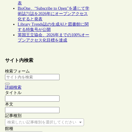
表
BioOne、“Subscribe to Open”を通じて学
術誌71誌を2026年にオープンアクセス
化すると発表
Library Trends誌の生成AIと図書館に関
する特集号が公開
英国王立協会、2026年までの100%オー
プンアクセス化目標を達成
サイト内検索
検索フォーム
詳細検索
タイトル
本文
記事種別
検索したい記事種別を選択してください
館種