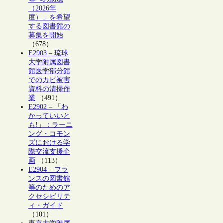
（2026年
度）」を希望
する図書館の
募集を開始
（678）
E2903 – 琉球
大学附属図書
館医学部分館
でのカビ被害
資料の清掃作
業
（491）
E2902 – 「わ
かっていいと
も!」：ラーニ
ング・コモン
ズにおける学
際交流支援企
画
（113）
E2904 – フラ
ンスの図書館
等のためのア
クセシビリテ
ィ・ガイド
（101）