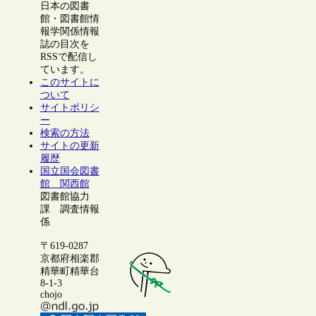
日本の図書
館・図書館情
報学関係情報
誌の目次を
RSSで配信し
ています。
このサイトに
ついて
サイトポリシ
ー
検索の方法
サイトの更新
履歴
国立国会図書
館 関西館
図書館協力
課 調査情報
係
〒619-0287
京都府相楽郡
精華町精華台
8-1-3
chojo