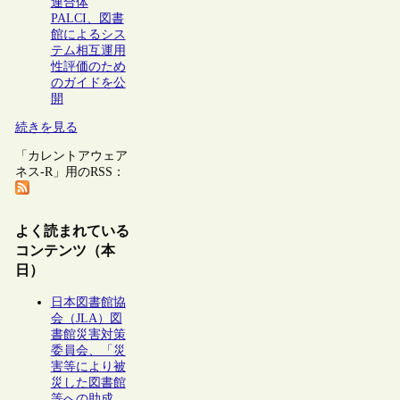
連合体
PALCI、図書
館によるシス
テム相互運用
性評価のため
のガイドを公
開
続きを見る
「カレントアウェア
ネス-R」用のRSS：
よく読まれている
コンテンツ（本
日）
日本図書館協
会（JLA）図
書館災害対策
委員会、「災
害等により被
災した図書館
等への助成