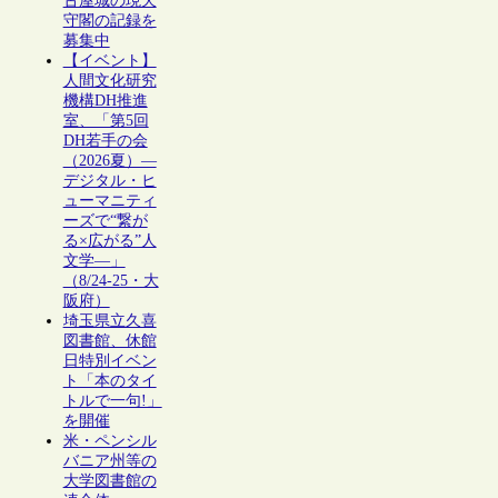
古屋城の現天
守閣の記録を
募集中
【イベント】
人間文化研究
機構DH推進
室、「第5回
DH若手の会
（2026夏）―
デジタル・ヒ
ューマニティ
ーズで“繋が
る×広がる”人
文学―」
（8/24-25・大
阪府）
埼玉県立久喜
図書館、休館
日特別イベン
ト「本のタイ
トルで一句!」
を開催
米・ペンシル
バニア州等の
大学図書館の