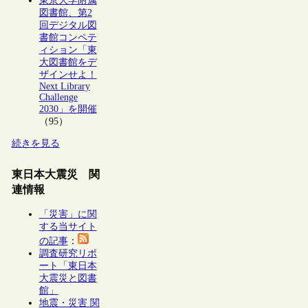
東京大学附属
図書館、第2
回デジタル図
書館コンペテ
ィション「東
大図書館をデ
ザインせよ！
Next Library
Challenge
2030」を開催
（95）
続きを見る
東日本大震災 関
連情報
「災害」に関
する当サイト
の記事
：
調査研究リポ
ート「東日本
大震災と図書
館」
地震・災害 関