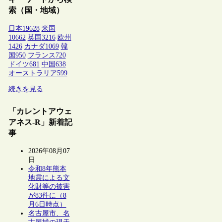
索（国・地域）
日本
19628
米国
10662
英国
3216
欧州
1426
カナダ
1069
韓
国
950
フランス
720
ドイツ
681
中国
638
オーストラリア
599
続きを見る
「カレントアウェ
アネス-R」新着記
事
2026年08月07
日
令和8年熊本
地震による文
化財等の被害
が83件に（8
月6日時点）
名古屋市、名