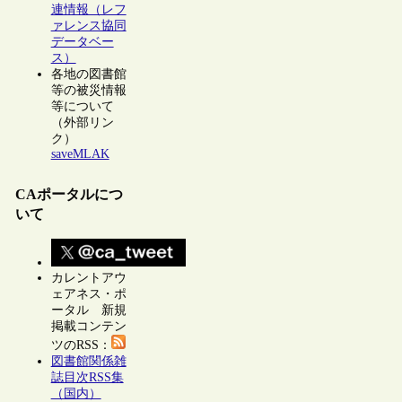
連情報（レフ
ァレンス協同
データベー
ス）
各地の図書館
等の被災情報
等について
（外部リン
ク）
saveMLAK
CAポータルにつ
いて
カレントアウ
ェアネス・ポ
ータル 新規
掲載コンテン
ツのRSS：
図書館関係雑
誌目次RSS集
（国内）