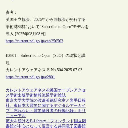
参考：
英国王立協会、2026年から同協会が発行する
学術誌8誌において“Subscribe to Open”モデルを
導入 [2025年08月08日]
https://current.ndl.go.jp/car/256563
E2801 – Subscribe to Open（S2O）の現状と課
題
カレントアウェアネス-E No.504 2025.07.03
https://current.ndl.go.jp/e2801
カレントアウェアネス-R
英国
オープンアクセ
ス
学術出版
学術情報流通
学術雑誌
東京大学大学院の渡邉英徳研究室と岩手日報
社、東日本大震災に関するデジタルアーカイ
ブ「忘れない～震災犠牲者の行動記録」をリ
ニューアル
拡大を続けるE-Library：フィンランド国立図
書館が中心となって運営する共同電子図書館