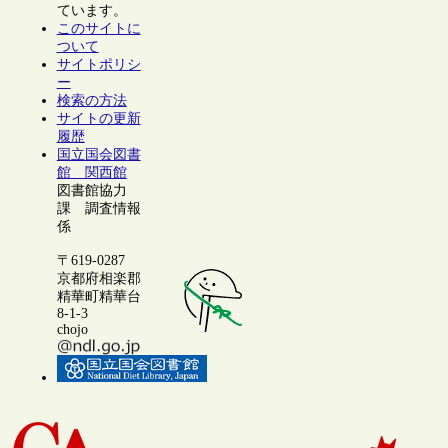
ています。
このサイトに
ついて
サイトポリシ
ー
検索の方法
サイトの更新
履歴
国立国会図書
館 関西館
図書館協力
課 調査情報
係
〒619-0287
京都府相楽郡
精華町精華台
8-1-3
chojo