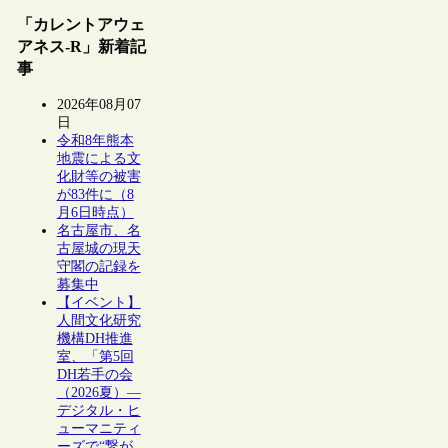
「カレントアウェ
アネス-R」新着記
事
2026年08月07
日
令和8年熊本
地震による文
化財等の被害
が83件に（8
月6日時点）
名古屋市、名
古屋城の現天
守閣の記録を
募集中
【イベント】
人間文化研究
機構DH推進
室、「第5回
DH若手の会
（2026夏）―
デジタル・ヒ
ューマニティ
ーズで“繋が