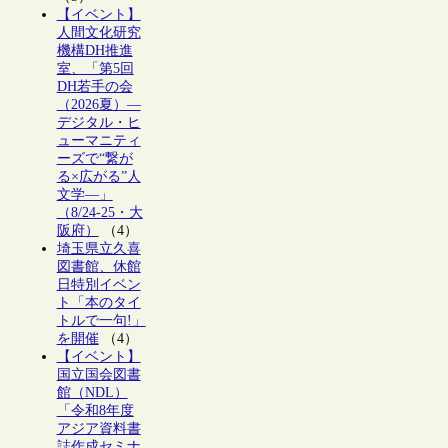
【イベント】
人間文化研究
機構DH推進
室、「第5回
DH若手の会
（2026夏）―
デジタル・ヒ
ューマニティ
ーズで“繋が
る×広がる”人
文学―」
（8/24-25・大
阪府）
（4）
埼玉県立久喜
図書館、休館
日特別イベン
ト「本のタイ
トルで一句!」
を開催
（4）
【イベント】
国立国会図書
館（NDL）
「令和8年度
アジア資料書
誌作成セミナ