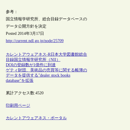
参考：
国立情報学研究所、総合目録データベースの
データ公開方針を決定
Posted 2014年3月17日
http://current.ndl.go.jp/node/25709
カレントアウェアネス-R
日本
大学図書館
総合
目録
国立情報学研究所（NII）
DOIの登録数が1億件に到達
ゲティ財団、美術品の売買等に関する帳簿の
データを提供する”dealer stock books
database”を拡張
累計アクセス数:
4520
印刷用ページ
カレントアウェアネス・ポータル