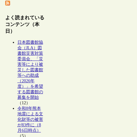
よく読まれている
コンテンツ（本
日）
日本図書館協
会（JLA）図
書館災害対策
委員会、「災
害等により被
災した図書館
等への助成
（2026年
度）」を希望
する図書館の
募集を開始
（12）
令和8年熊本
地震による文
化財等の被害
が83件に（8
月6日時点）
（5）