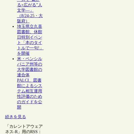
る×広がる”人
文学―」
（8/24-25・大
阪府）
埼玉県立久喜
図書館、休館
日特別イベン
ト「本のタイ
トルで一句!」
を開催
米・ペンシル
バニア州等の
大学図書館の
連合体
PALCI、図書
館によるシス
テム相互運用
性評価のため
のガイドを公
開
続きを見る
「カレントアウェア
ネス-R」用のRSS：