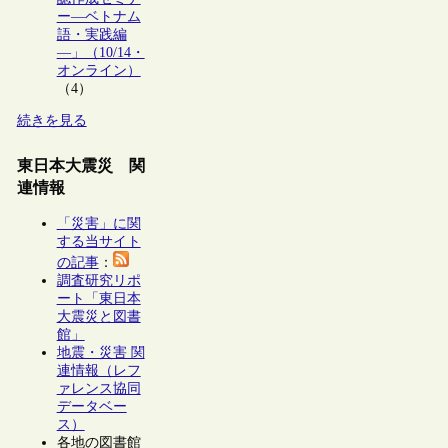
ー―ベトナム
語・実践編
―」（10/14・
オンライン）
（4）
続きを見る
東日本大震災 関
連情報
「災害」に関
する当サイト
の記事
：
調査研究リポ
ート「東日本
大震災と図書
館」
地震・災害 関
連情報（レフ
ァレンス協同
データベー
ス）
各地の図書館