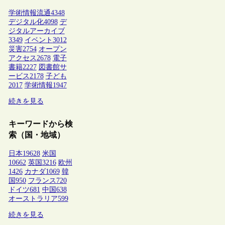
学術情報流通
4348
デジタル化
4098
デ
ジタルアーカイブ
3349
イベント
3012
災害
2754
オープン
アクセス
2678
電子
書籍
2227
図書館サ
ービス
2178
子ども
2017
学術情報
1947
続きを見る
キーワードから検
索（国・地域）
日本
19628
米国
10662
英国
3216
欧州
1426
カナダ
1069
韓
国
950
フランス
720
ドイツ
681
中国
638
オーストラリア
599
続きを見る