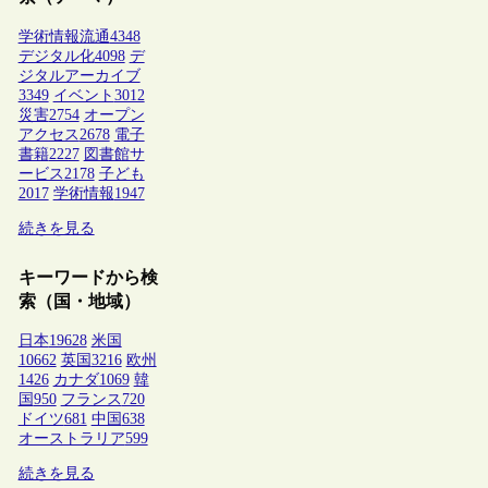
学術情報流通
4348
デジタル化
4098
デ
ジタルアーカイブ
3349
イベント
3012
災害
2754
オープン
アクセス
2678
電子
書籍
2227
図書館サ
ービス
2178
子ども
2017
学術情報
1947
続きを見る
キーワードから検
索（国・地域）
日本
19628
米国
10662
英国
3216
欧州
1426
カナダ
1069
韓
国
950
フランス
720
ドイツ
681
中国
638
オーストラリア
599
続きを見る