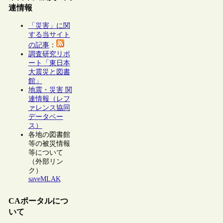
連情報
「災害」に関
する当サイト
の記事
：
調査研究リポ
ート「東日本
大震災と図書
館」
地震・災害 関
連情報（レフ
ァレンス協同
データベー
ス）
各地の図書館
等の被災情報
等について
（外部リン
ク）
saveMLAK
CAポータルにつ
いて