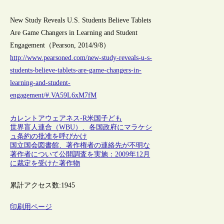
New Study Reveals U.S. Students Believe Tablets
Are Game Changers in Learning and Student
Engagement（Pearson, 2014/9/8）
http://www.pearsoned.com/new-study-reveals-u-s-
students-believe-tablets-are-game-changers-in-
learning-and-student-
engagement/#.VA59L6xM7fM
カレントアウェアネス-R
米国
子ども
世界盲人連合（WBU）、各国政府にマラケシ
ュ条約の批准を呼びかけ
国立国会図書館、著作権者の連絡先が不明な
著作者について公開調査を実施：2009年12月
に裁定を受けた著作物
累計アクセス数:
1945
印刷用ページ