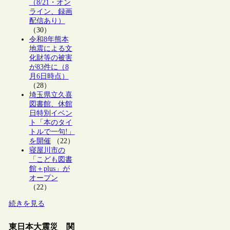
（8/21・オン
ライン、録画
配信あり）
（30）
令和8年熊本
地震による文
化財等の被害
が83件に（8
月6日時点）
（28）
埼玉県立久喜
図書館、休館
日特別イベン
ト「本のタイ
トルで一句!」
を開催
（22）
寝屋川市の
「こども図書
館＋plus」が
オープン
（22）
続きを見る
東日本大震災 関