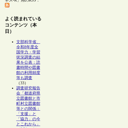
ネス-R」用のRSS：
よく読まれている
コンテンツ（本
日）
文部科学省、
令和8年度全
国学力・学習
状況調査の結
果を公表：読
書時間や図書
館の利用頻度
等も調査
（33）
調査研究報告
会「都道府県
立図書館と市
町村立図書館
等との関係：
「支援」と
「協力」の今
とこれから」