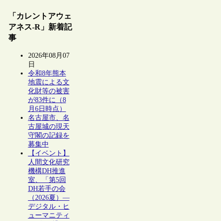
「カレントアウェ
アネス-R」新着記
事
2026年08月07
日
令和8年熊本
地震による文
化財等の被害
が83件に（8
月6日時点）
名古屋市、名
古屋城の現天
守閣の記録を
募集中
【イベント】
人間文化研究
機構DH推進
室、「第5回
DH若手の会
（2026夏）―
デジタル・ヒ
ューマニティ