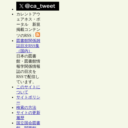
カレントアウ
ェアネス・ポ
ータル 新規
掲載コンテン
ツのRSS：
図書館関係雑
誌目次RSS集
（国内）
日本の図書
館・図書館情
報学関係情報
誌の目次を
RSSで配信し
ています。
このサイトに
ついて
サイトポリシ
ー
検索の方法
サイトの更新
履歴
国立国会図書