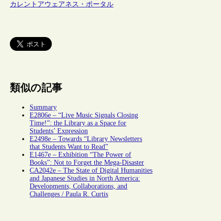
カレントアウェアネス・ポータル
類似の記事
Summary
E2806e – “Live Music Signals Closing
Time!”: the Library as a Space for
Students’ Expression
E2498e – Towards “Library Newsletters
that Students Want to Read”
E1467e – Exhibition “The Power of
Books”: Not to Forget the Mega-Disaster
CA2042e – The State of Digital Humanities
and Japanese Studies in North America:
Developments, Collaborations, and
Challenges / Paula R. Curtis