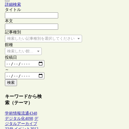
詳細検索
タイトル
本文
記事種別
検索したい記事種別を選択してください
館種
検索したい館種を選択してください
投稿日
～
検索
キーワードから検
索（テーマ）
学術情報流通
4348
デジタル化
4098
デ
ジタルアーカイブ
3349
イベント
3012