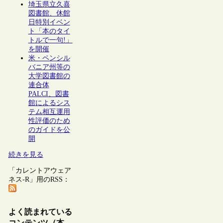
埼玉県立久喜
図書館、休館
日特別イベン
ト「本のタイ
トルで一句!」
を開催
米・ペンシル
バニア州等の
大学図書館の
連合体
PALCI、図書
館によるシス
テム相互運用
性評価のため
のガイドを公
開
続きを見る
「カレントアウェア
ネス-R」用のRSS：
よく読まれている
コンテンツ（本