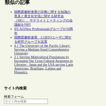
類似の記事
国際図書館連盟の宗教に関する知識の
普及と異文化交流に関する研究会
（SIG）、サテライトミーティングの会
議録を刊行
IFLAのNew Professionalsグループが10周
年
国際図書館連盟、LGBTQユーザに関す
る研究グループを設置
4.1 The University of the Pacific Library:
Serving a Medium-Sized Comprehensive
University
2.1 Serving Multicultural Populations by
Increasing Our Cross-Cultural Awareness in
Libraries : Japan and the USA serving Latin
Americans, Brazilians, Latinos and
Hispanics.
サイト内検索
検索フォーム