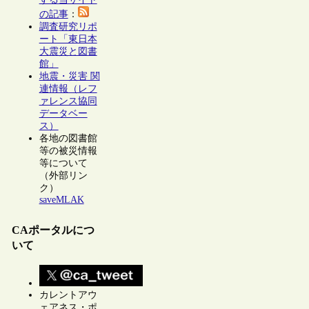
の記事
：
調査研究リポ
ート「東日本
大震災と図書
館」
地震・災害 関
連情報（レフ
ァレンス協同
データベー
ス）
各地の図書館
等の被災情報
等について
（外部リン
ク）
saveMLAK
CAポータルにつ
いて
カレントアウ
ェアネス・ポ