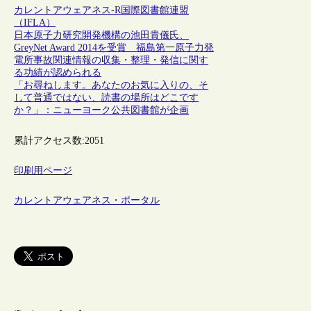
カレントアウェアネス-R
国際図書館連盟
（IFLA）
日本原子力研究開発機構の池田貴儀氏、
GreyNet Award 2014を受賞 福島第一原子力発
電所事故関連情報の収集・整理・発信に関す
る功績が認められる
「お尋ねします。あなたのお気に入りの、そ
して普通ではない、読書の場所はどこです
か？」：ニューヨーク公共図書館が企画
累計アクセス数:
2051
印刷用ページ
カレントアウェアネス・ポータル