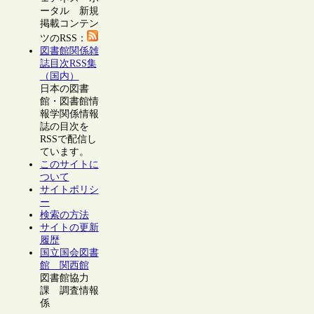
ータル 新規
掲載コンテン
ツのRSS：
図書館関係雑
誌目次RSS集
（国内）
日本の図書
館・図書館情
報学関係情報
誌の目次を
RSSで配信し
ています。
このサイトに
ついて
サイトポリシ
ー
検索の方法
サイトの更新
履歴
国立国会図書
館 関西館
図書館協力
課 調査情報
係