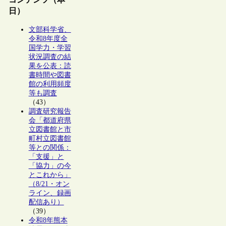
日）
文部科学省、
令和8年度全
国学力・学習
状況調査の結
果を公表：読
書時間や図書
館の利用頻度
等も調査
（43）
調査研究報告
会「都道府県
立図書館と市
町村立図書館
等との関係：
「支援」と
「協力」の今
とこれから」
（8/21・オン
ライン、録画
配信あり）
（39）
令和8年熊本