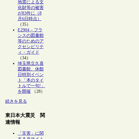
地震による文
化財等の被害
が83件に（8
月6日時点）
（35）
E2904 – フラ
ンスの図書館
等のためのア
クセシビリテ
ィ・ガイド
（34）
埼玉県立久喜
図書館、休館
日特別イベン
ト「本のタイ
トルで一句!」
を開催
（28）
続きを見る
東日本大震災 関
連情報
「災害」に関
する当サイト