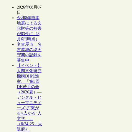
2026年08月07
日
令和8年熊本
地震による文
化財等の被害
が83件に（8
月6日時点）
名古屋市、名
古屋城の現天
守閣の記録を
募集中
【イベント】
人間文化研究
機構DH推進
室、「第5回
DH若手の会
（2026夏）―
デジタル・ヒ
ューマニティ
ーズで“繋が
る×広がる”人
文学―」
（8/24-25・大
阪府）